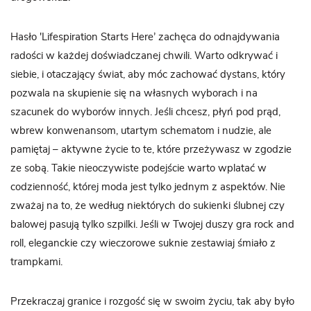
Hasło 'Lifespiration Starts Here’ zachęca do odnajdywania
radości w każdej doświadczanej chwili. Warto odkrywać i
siebie, i otaczający świat, aby móc zachować dystans, który
pozwala na skupienie się na własnych wyborach i na
szacunek do wyborów innych. Jeśli chcesz, płyń pod prąd,
wbrew konwenansom, utartym schematom i nudzie, ale
pamiętaj – aktywne życie to te, które przeżywasz w zgodzie
ze sobą. Takie nieoczywiste podejście warto wplatać w
codzienność, której moda jest tylko jednym z aspektów. Nie
zważaj na to, że według niektórych do sukienki ślubnej czy
balowej pasują tylko szpilki. Jeśli w Twojej duszy gra rock and
roll, eleganckie czy wieczorowe suknie zestawiaj śmiało z
trampkami.
Przekraczaj granice i rozgość się w swoim życiu, tak aby było