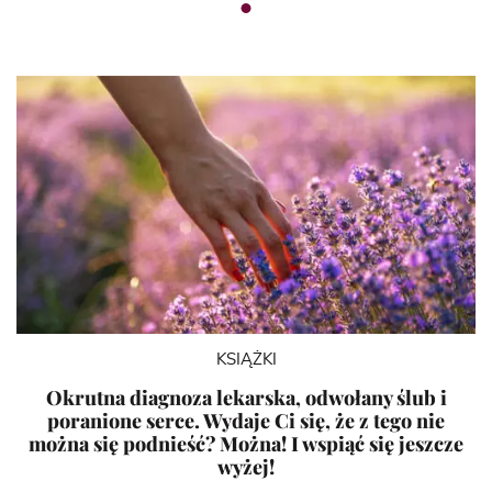
KSIĄŻKI
Okrutna diagnoza lekarska, odwołany ślub i
poranione serce. Wydaje Ci się, że z tego nie
można się podnieść? Można! I wspiąć się jeszcze
wyżej!