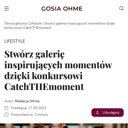
Go
to
Show menu
content
Strona główna
|
Lifestyle
|
Stwórz galerię inspirujących momentów dzięki
konkursowi CatchTHEmoment
LIFESTYLE
Stwórz galerię
inspirujących momentów
dzięki konkursowi
CatchTHEmoment
Autor:
Redakcja Oh!me
Publikacja: 17.05.2023
Udostępnij
Przeczytasz w: 3 minuty