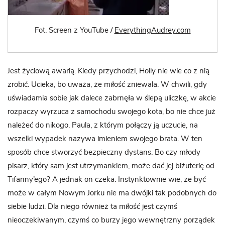
Fot. Screen z YouTube /
EverythingAudrey.com
Jest życiową awarią. Kiedy przychodzi, Holly nie wie co z nią
zrobić. Ucieka, bo uważa, że miłość zniewala. W chwili, gdy
uświadamia sobie jak dalece zabrnęła w ślepą uliczkę, w akcie
rozpaczy wyrzuca z samochodu swojego kota, bo nie chce już
należeć do nikogo. Paula, z którym połączy ją uczucie, na
wszelki wypadek nazywa imieniem swojego brata. W ten
sposób chce stworzyć bezpieczny dystans. Bo czy młody
pisarz, który sam jest utrzymankiem, może dać jej biżuterię od
Tifanny’ego? A jednak on czeka. Instynktownie wie, że być
może w całym Nowym Jorku nie ma dwójki tak podobnych do
siebie ludzi. Dla niego również ta miłość jest czymś
nieoczekiwanym, czymś co burzy jego wewnętrzny porządek