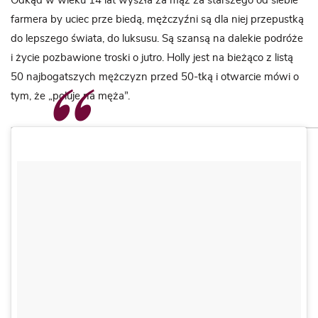
Odkąd w wieku 14 lat wyszła za mąż za starszego od siebie
farmera by uciec prze biedą, mężczyźni są dla niej przepustką
do lepszego świata, do luksusu. Są szansą na dalekie podróże
i życie pozbawione troski o jutro. Holly jest na bieżąco z listą
50 najbogatszych mężczyzn przed 50-tką i otwarcie mówi o
tym, że „poluje na męża”.