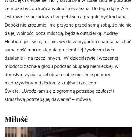
widać lęk i cierpienie. Holly stworzyła w sobie złudne poczucie,
że może być do końca wolna i niezależna. Do tego dąży. Ale
jest również uczuciowa i w głębi serca pragnie być kochaną.
Dopóki nie zrozumie i nie przyzna przed samą sobą, że nic nie
da jej wolności poza miłością, będzie outsiderką. Audrey
Hepburn jest w tej roli niezwykle wiarygodna i naturalna, choć
sama dość mocno stąpała po ziemi. Jej żywiołem było
działanie – na rzecz innych. W dzieciństwie i wczesnej
młodości zaznała głodu podczas okupacji niemieckiej, w
dorosłym życiu za cel obrała sobie niesienie pomocy
niedożywionym dzieciom z krajów Trzeciego
Świata.
„Urodziłam się z ogromną potrzebą czułości i
straszliwą potrzebą jej dawania”
–
mówiła.
Miłość