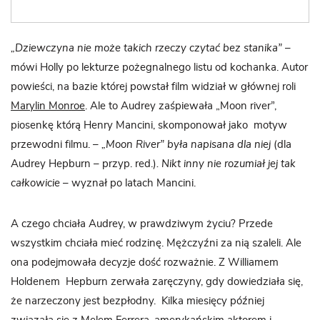
„Dziewczyna nie może takich rzeczy czytać bez stanika”
–
mówi Holly po lekturze pożegnalnego listu od kochanka. Autor
powieści, na bazie której powstał film widział w głównej roli
Marylin Monroe
. Ale to Audrey zaśpiewała „Moon river”,
piosenkę którą Henry Mancini, skomponował jako motyw
przewodni filmu.
– „Moon River” była napisana dla niej
(dla
Audrey Hepburn – przyp. red.)
. Nikt inny nie rozumiał jej tak
całkowicie
– wyznał po latach Mancini.
A czego chciała Audrey, w prawdziwym życiu? Przede
wszystkim chciała mieć rodzinę. Mężczyźni za nią szaleli. Ale
ona podejmowała decyzje dość rozważnie. Z Williamem
Holdenem Hepburn zerwała zaręczyny, gdy dowiedziała się,
że narzeczony jest bezpłodny. Kilka miesięcy później