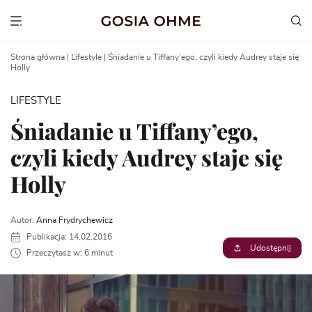
Go
to
Show menu
content
Strona główna
|
Lifestyle
|
Śniadanie u Tiffany’ego, czyli kiedy Audrey staje się
Holly
LIFESTYLE
Śniadanie u Tiffany’ego,
czyli kiedy Audrey staje się
Holly
Autor:
Anna Frydrychewicz
Publikacja: 14.02.2016
Udostępnij
Przeczytasz w: 6 minut