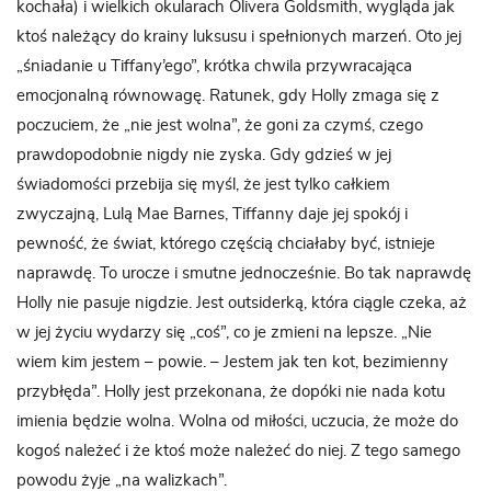
kochała) i wielkich okularach Olivera Goldsmith, wygląda jak
ktoś należący do krainy luksusu i spełnionych marzeń. Oto jej
„śniadanie u Tiffany’ego”, krótka chwila przywracająca
emocjonalną równowagę. Ratunek, gdy Holly zmaga się z
poczuciem, że „nie jest wolna”, że goni za czymś, czego
prawdopodobnie nigdy nie zyska. Gdy gdzieś w jej
świadomości przebija się myśl, że jest tylko całkiem
zwyczajną, Lulą Mae Barnes, Tiffanny daje jej spokój i
pewność, że świat, którego częścią chciałaby być, istnieje
naprawdę. To urocze i smutne jednocześnie. Bo tak naprawdę
Holly nie pasuje nigdzie. Jest outsiderką, która ciągle czeka, aż
w jej życiu wydarzy się „coś”, co je zmieni na lepsze. „Nie
wiem kim jestem – powie. – Jestem jak ten kot, bezimienny
przybłęda”. Holly jest przekonana, że dopóki nie nada kotu
imienia będzie wolna. Wolna od miłości, uczucia, że może do
kogoś należeć i że ktoś może należeć do niej. Z tego samego
powodu żyje „na walizkach”.