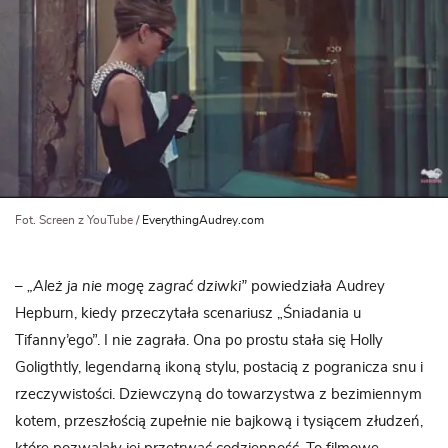
Fot. Screen z YouTube /
EverythingAudrey.com
– „Ależ ja nie mogę zagrać dziwki”
powiedziała Audrey
Hepburn, kiedy przeczytała scenariusz „Śniadania u
Tifanny’ego”. I nie zagrała. Ona po prostu stała się Holly
Goligthtly, legendarną ikoną stylu, postacią z pogranicza snu i
rzeczywistości. Dziewczyną do towarzystwa z bezimiennym
kotem, przeszłością zupełnie nie bajkową i tysiącem złudzeń,