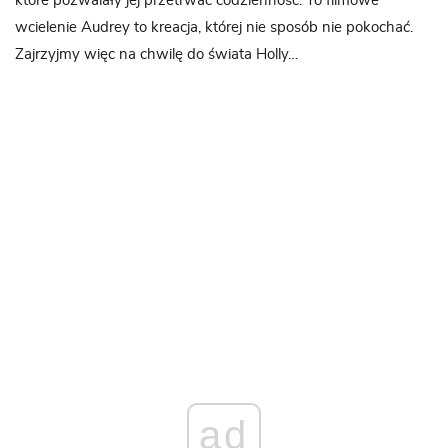
które pozwalały jej przetrwać codzienność. To filmowe
wcielenie Audrey to kreacja, której nie sposób nie pokochać.
Zajrzyjmy więc na chwilę do świata Holly…
ad