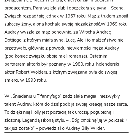
związała się z Melem Ferrera, amerykańskim aktorem i
producentem. Para wzięła ślub i doczekała się syna – Seana.
Związek rozpadł się jednak w 1967 roku. Mąż z trudem znosił
sukcesy żony, a ona kochała swoją niezależność.W 1969 roku
Audrey wyszła za mąż ponownie, za Włocha Andreę
Dottiego, z którym miała syna, Lucę. Ale i to małżeństwo nie
przetrwało, głównie z powodu niewierności męża Audrey
(pod koniec związku oboje mieli romanse). Ostatnim
partnerem aktorki był poznany w 1980. roku holenderski
aktor Robert Wolders, z którym związana była do swojej
śmierci, w 1993 roku.
W „Śniadaniu u Tifanny’ego” zadziałała magia i niezwykły
talent Audrey, która do dziś podbija swoją kreacją nasze serca.
To dzięki niej Holly jest postacią tak uroczą, pogubioną i
złożoną. Legendą i ikoną stylu. –
„Bóg cmoknął ją w policzek i
tak już zostało”
– powiedział o Audrey Billy Wilder.