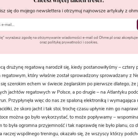
isz się do mojego newslettera i otrzymuj najnowsze artykuły z ohme
 się" wyrażasz zgodę na otrzymywanie wiadomości e-mail od Ohme.pl oraz akceptuje
oraz politykę prywatności i cookies.
cą drużynę regatową narodził się, kiedy postanowiłyśmy – cztery pr
 regatowym, który właśnie został sprowadzony sprowadzany z New
 się szerokim echem w świecie żeglarskim po pierwsze dlatego, że j
ych jachtów regatowych w Polsce, a po drugie – na Atlantyku pod
run. Przypłynęła więc do nas ze spaloną elektroniką i wymagająca
ółki, że skoro jacht i tak stoi, trochę czasu upłynie nim go naprawi
toce można go było wykorzystać, to może popływamy – wspomina 
 to była ogromna przyjemność i tak naprawdę nie było planu, co d
, a raczej wspólnego treningu, okazało się, że wszyscy którzy podch