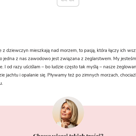
e z dziewczyn mieszkają nad morzem, to pasją, która łączy ich wszy
lko jedna z nas zawodowo jest związana z żeglarstwem. My jesteś
e. I od razy uściślam – bo ludzie często tak myślą – nasze żeglowani
zie jachtu i opalanie się. Pływamy też po zimnych morzach, chocia
u.
Chcesz więcej takich treści?