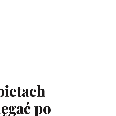
bietach
ięgać po