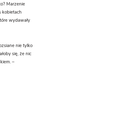
 co? Marzenie
s kobietach
 które wydawały
ozsiane nie tylko
łoby się, że nic
dkiem. –