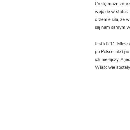
Co się może zdarz
wejdzie w status:
drzemie siła, że 
się nam samym wc
Jest ich 11. Miesz
po Polsce, ale i 
ich nie łączy. A j
Właściwie został