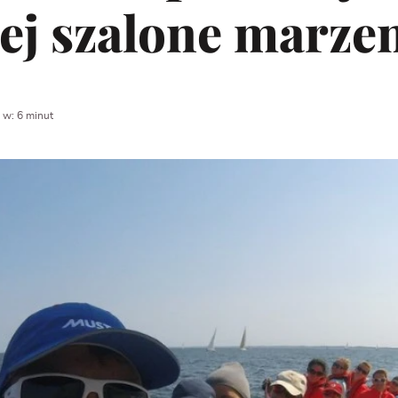
ej szalone marzen
 w: 6 minut