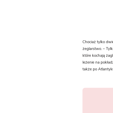
Chociaż tylko dwi
żeglarstwo. – Ty
które kochają żagl
leżenie na pokład
także po Atlantyk