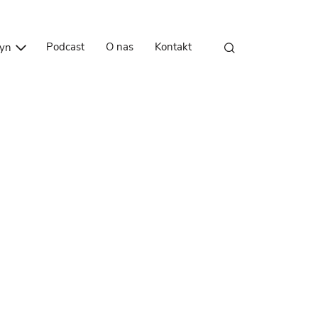
Przejdź do treści
Podcast
O nas
Kontakt
zyn