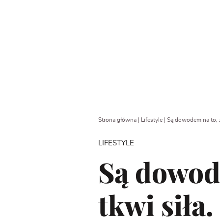
Strona główna
|
Lifestyle
|
Są dowodem na to, ż
LIFESTYLE
Są dowode
tkwi siła