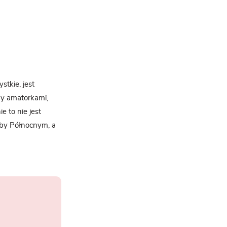
stkie, jest
my amatorkami,
e to nie jest
żby Północnym, a