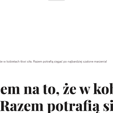
e w kobietach tkwi siła. Razem potrafią sięgać po najbardziej szalone marzenia!
m na to, że w ko
. Razem potrafią s