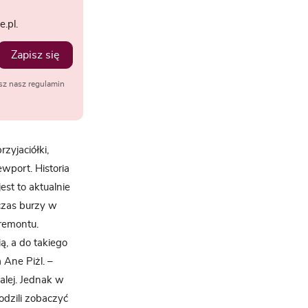
.pl.
Zapisz się
sz nasz regulamin
zyjaciółki,
port. Historia
est to aktualnie
czas burzy w
 remontu.
ą, a do takiego
Ane Piżl. –
alej. Jednak w
odzili zobaczyć