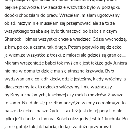
piękne podwórze. I w zasadzie wszystko było w porządku
dopóki chodziłam do pracy. Wracałam, miałam ugotowany
obiad, niczym nie musiałam się przejmować, ale za to ze
wszystkiego trzeba się było tłumaczyć, bo babcia niczym
Sherlock Holmes wszystko chciała wiedzieć. Gdzie wychodzę,
z kim, po co, a czemu tak długo. Potem pojawiło się dziecko, i
ja wiem,że wszystko z troski, z miłości ale gdzieś są granice….
Miałam wrażenie,że babci tok myślenia jest taki,że gdy Juniora
nie ma w domu to dzieje mu się straszna krzywda. Było
wydzwanianie co jadł, kiedy, gdzie jesteśmy, kiedy wrócimy, a
dlaczego my tak to dziecko włóczymy. I nie ważne,czy
byliśmy u znajomych, teściowej czy moich rodziców. Zawsze
to samo. Nie dało się przetłumaczyć,że wiemy co robimy,że to
nasze dziecko, i nasze życie… Tak też jest do tej pory i to nie
tylko jeśli chodzi o Juniora. Kością niezgody jest też kuchnia. Bo
ja nie gotuje tak jak babcia, dodaje za dużo przypraw i