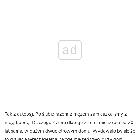
ad
Tak z autopsji. Po ślubie razem z mężem zamieszkaliśmy z
moją babcią. Dlaczego ? A no dlatego,że ona mieszkała od 20
lat sama, w dużym dwupiętrowym domu. Wydawało by się,że
to sytuacja wręcz idealna. Młode małżeństwo, duży dom,