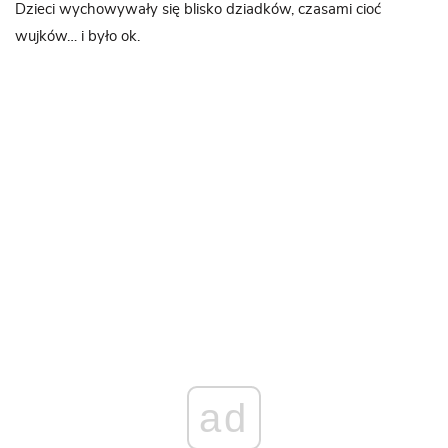
Dzieci wychowywały się blisko dziadków, czasami cioć
wujków… i było ok.
ad