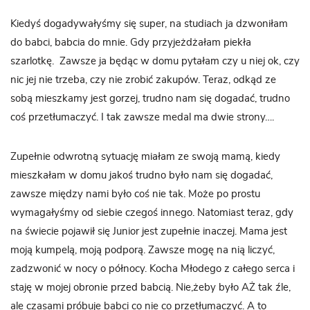
Kiedyś dogadywałyśmy się super, na studiach ja dzwoniłam
do babci, babcia do mnie. Gdy przyjeżdżałam piekła
szarlotkę. Zawsze ja będąc w domu pytałam czy u niej ok, czy
nic jej nie trzeba, czy nie zrobić zakupów. Teraz, odkąd ze
sobą mieszkamy jest gorzej, trudno nam się dogadać, trudno
coś przetłumaczyć. I tak zawsze medal ma dwie strony….
Zupełnie odwrotną sytuację miałam ze swoją mamą, kiedy
mieszkałam w domu jakoś trudno było nam się dogadać,
zawsze między nami było coś nie tak. Może po prostu
wymagałyśmy od siebie czegoś innego. Natomiast teraz, gdy
na świecie pojawił się Junior jest zupełnie inaczej. Mama jest
moją kumpelą, moją podporą. Zawsze mogę na nią liczyć,
zadzwonić w nocy o północy. Kocha Młodego z całego serca i
staję w mojej obronie przed babcią. Nie,żeby było AŻ tak źle,
ale czasami próbuje babci co nie co przetłumaczyć. A to