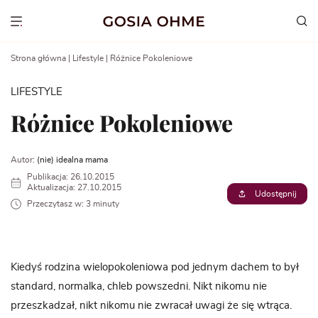
Go
to
Show menu
content
Strona główna
|
Lifestyle
|
Różnice Pokoleniowe
LIFESTYLE
Różnice Pokoleniowe
Autor:
(nie) idealna mama
Publikacja: 26.10.2015
Aktualizacja: 27.10.2015
Udostępnij
Przeczytasz w: 3 minuty
Kiedyś rodzina wielopokoleniowa pod jednym dachem to był
standard, normalka, chleb powszedni. Nikt nikomu nie
przeszkadzał, nikt nikomu nie zwracał uwagi że się wtrąca.