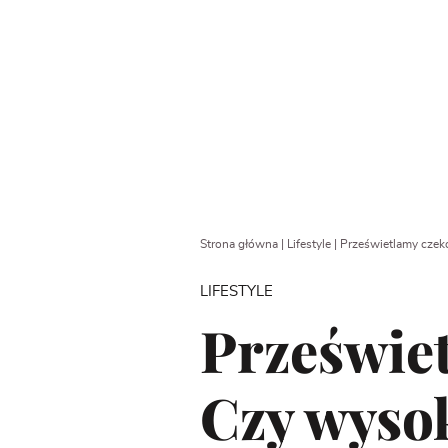
Strona główna
|
Lifestyle
|
Prześwietlamy czeko
LIFESTYLE
Przeświet
Czy wyso