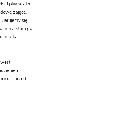
ka i pisanek to
adowe zające,
kierujemy się
 firmy, która go
ana marka
westii
nadzieniem
roku – przed