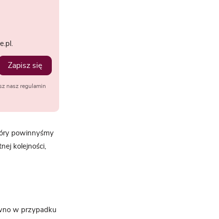
.pl.
Zapisz się
sz nasz regulamin
tóry powinnyśmy
ej kolejności,
równo w przypadku