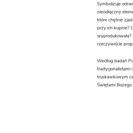
Symbolizuje odrad
nieodłączny eleme
które chętnie zja
przy ich kupnie? 
wyprodukowała? Zo
rzeczywiście prop
Według badań Pola
tradycjonalistami 
truskawkowym czy
Świętami Bożego 