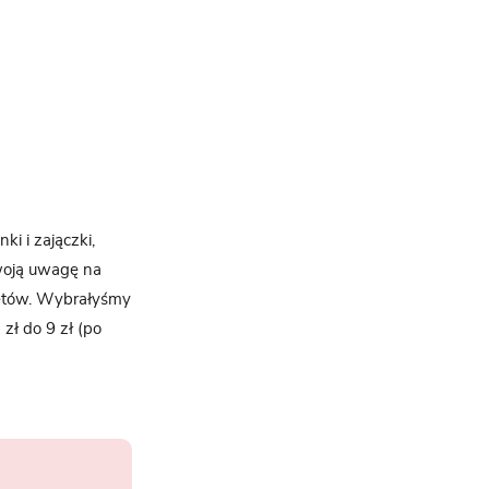
i i zajączki,
woją uwagę na
ketów. Wybrałyśmy
zł do 9 zł (po