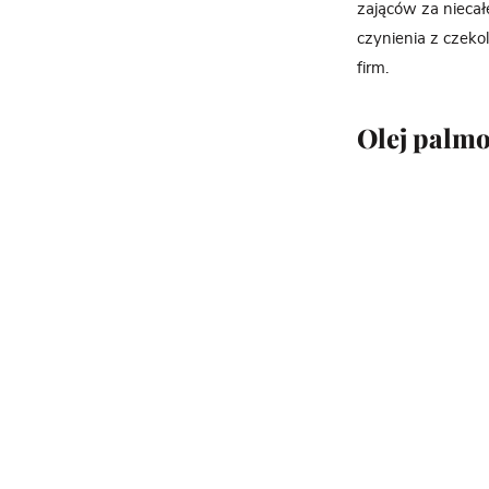
zająców za niecałe
czynienia z czek
firm.
Olej palm