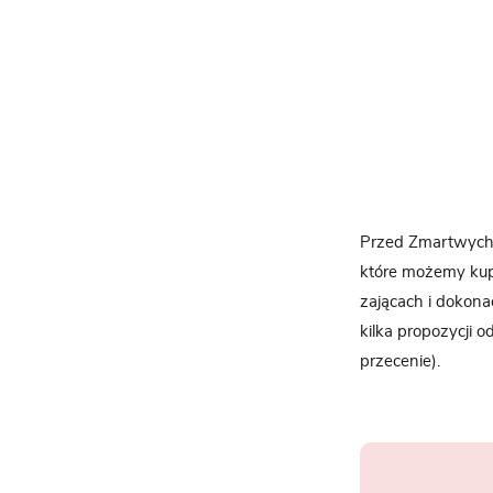
Przed Zmartwychw
które możemy kup
zającach i dokon
kilka propozycji 
przecenie).