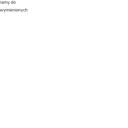
e mamy do
z wymienionych