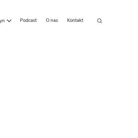
Przejdź do treści
Podcast
O nas
Kontakt
zyn