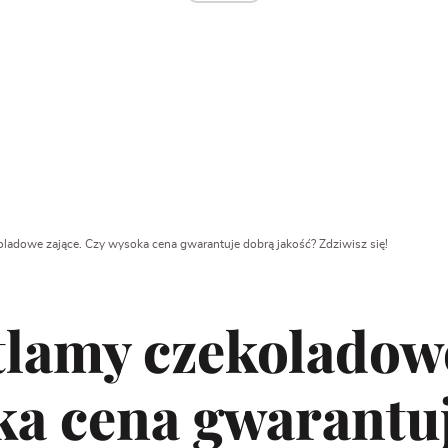
ladowe zające. Czy wysoka cena gwarantuje dobrą jakość? Zdziwisz się!
lamy czekoladowe
ka cena gwarantu