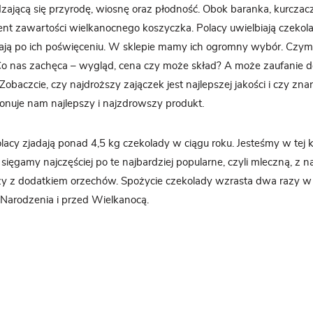
zającą się przyrodę, wiosnę oraz płodność. Obok baranka, kurczacz
nt zawartości wielkanocnego koszyczka. Polacy uwielbiają czekol
dają po ich poświęceniu. W sklepie mamy ich ogromny wybór. Czym 
Co nas zachęca – wygląd, cena czy może skład? A może zaufanie do
baczcie, czy najdroższy zajączek jest najlepszej jakości i czy zn
onuje nam najlepszy i najzdrowszy produkt.
cy zjadają ponad 4,5 kg czekolady w ciągu roku. Jesteśmy w tej k
i sięgamy najczęściej po te najbardziej popularne, czyli mleczną, z 
 z dodatkiem orzechów. Spożycie czekolady wzrasta dwa razy w 
Narodzenia i przed Wielkanocą.