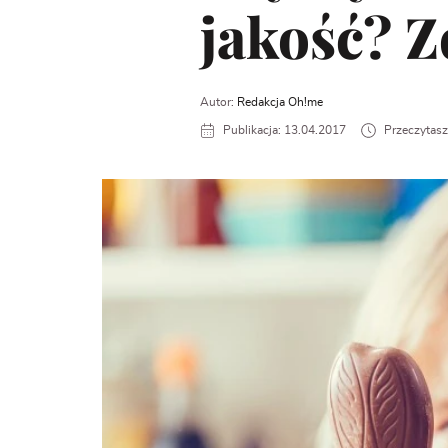
jakość? Z
Autor:
Redakcja Oh!me
Publikacja: 13.04.2017
Przeczytasz