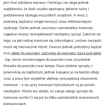
jest choć odrobina wprawy i treningu, nie ulega jednak
wątpliwości, że dość szybko opanujesz główne ruchy i
podstawowa obsługę wszystkich urządzeń. A wraz z
praktyką, będziesz mogła tworzyć coraz efektowniejsze
stylizacje. Zanim jednak zaczniesz samodzielny manicure,
najpierw musisz skompletować niezbędny sprzęt. Zależnie od
tego, na jaki rodzaj manicure się zdecydujesz, zestaw narzędzi
może się nieznacznie różnić. Zawsze jednak potrzebny będzie
m.in
. lakier do paznokci, odżywka do paznokci, baza pod lakier
, top, serum wzmacniające do paznokci oraz oczywiście
frezarka do paznokci oraz lampa. Dwa ostatnie sprzęty z
pewnością są najdroższe, jednak kupujesz je na bardzo długi
czas, a poza tym wydatnie ułatwią i przyspieszą stworzenie
manicure – a np. przy manicure hybrydowym są po prostu
niezbędne. Warto też dodać, że zakup całego sprzętu do
manicure zwróci Ci się już po kilku samodzielnie wykonanych
kompozycjach.