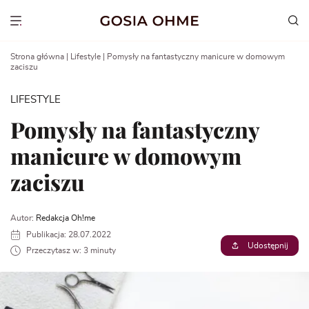
Go
to
Show menu
content
Strona główna
|
Lifestyle
|
Pomysły na fantastyczny manicure w domowym
zaciszu
LIFESTYLE
Pomysły na fantastyczny
manicure w domowym
zaciszu
Autor:
Redakcja Oh!me
Publikacja: 28.07.2022
Udostępnij
Przeczytasz w: 3 minuty