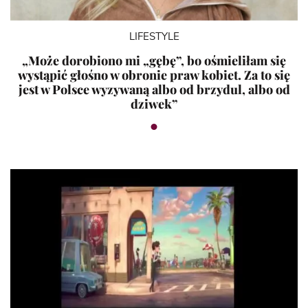
LIFESTYLE
„Może dorobiono mi „gębę”, bo ośmieliłam się
wystąpić głośno w obronie praw kobiet. Za to się
jest w Polsce wyzywaną albo od brzydul, albo od
dziwek”