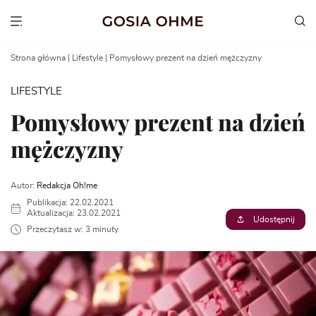
Go
to
Show menu
content
Strona główna
|
Lifestyle
|
Pomysłowy prezent na dzień mężczyzny
LIFESTYLE
Pomysłowy prezent na dzień
mężczyzny
Autor:
Redakcja Oh!me
Publikacja: 22.02.2021
Aktualizacja: 23.02.2021
Udostępnij
Przeczytasz w: 3 minuty