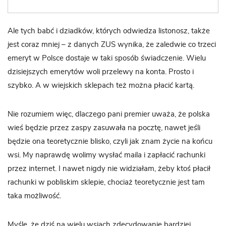
Ale tych babć i dziadków, których odwiedza listonosz, także
jest coraz mniej – z danych ZUS wynika, że zaledwie co trzeci
emeryt w Polsce dostaje w taki sposób świadczenie. Wielu
dzisiejszych emerytów woli przelewy na konta. Prosto i
szybko. A w wiejskich sklepach też można płacić kartą.
Nie rozumiem więc, dlaczego pani premier uważa, że polska
wieś będzie przez zaspy zasuwała na pocztę, nawet jeśli
będzie ona teoretycznie blisko, czyli jak znam życie na końcu
wsi. My naprawdę wolimy wysłać maila i zapłacić rachunki
przez internet. I nawet nigdy nie widziałam, żeby ktoś płacił
rachunki w pobliskim sklepie, chociaż teoretycznie jest tam
taka możliwość.
Myślę, że dziś na wielu wsiach zdecydowanie bardziej