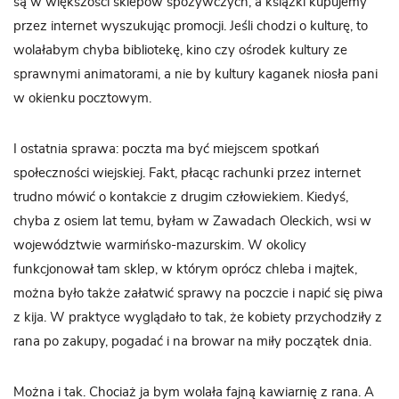
są w większości sklepów spożywczych, a książki kupujemy
przez internet wyszukując promocji. Jeśli chodzi o kulturę, to
wolałabym chyba bibliotekę, kino czy ośrodek kultury ze
sprawnymi animatorami, a nie by kultury kaganek niosła pani
w okienku pocztowym.
I ostatnia sprawa: poczta ma być miejscem spotkań
społeczności wiejskiej. Fakt, płacąc rachunki przez internet
trudno mówić o kontakcie z drugim człowiekiem. Kiedyś,
chyba z osiem lat temu, byłam w Zawadach Oleckich, wsi w
województwie warmińsko-mazurskim. W okolicy
funkcjonował tam sklep, w którym oprócz chleba i majtek,
można było także załatwić sprawy na poczcie i napić się piwa
z kija. W praktyce wyglądało to tak, że kobiety przychodziły z
rana po zakupy, pogadać i na browar na miły początek dnia.
Można i tak. Chociaż ja bym wolała fajną kawiarnię z rana. A