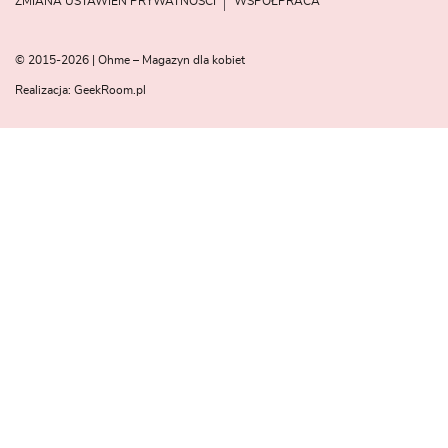
ZMIANA USTAWIEŃ PRYWATNOŚCI
WSPÓŁPRACA
© 2015-2026 | Ohme – Magazyn dla kobiet
Realizacja:
GeekRoom.pl