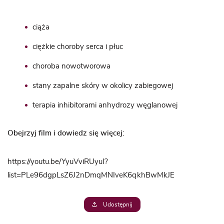
ciąża
ciężkie choroby serca i płuc
choroba nowotworowa
stany zapalne skóry w okolicy zabiegowej
terapia inhibitorami anhydrozy węglanowej
Obejrzyj film i dowiedz się więcej:
https://youtu.be/YyuVviRUyuI?
list=PLe96dgpLsZ6J2nDmqMNIveK6qkhBwMkJE
Udostępnij