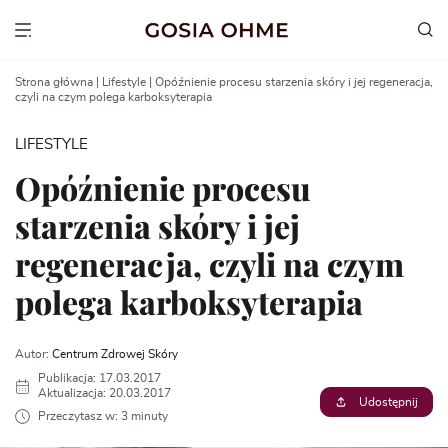
Go
to
Show menu
content
Strona główna
|
Lifestyle
|
Opóźnienie procesu starzenia skóry i jej regeneracja,
czyli na czym polega karboksyterapia
LIFESTYLE
Opóźnienie procesu
starzenia skóry i jej
regeneracja, czyli na czym
polega karboksyterapia
Autor:
Centrum Zdrowej Skóry
Publikacja: 17.03.2017
Aktualizacja: 20.03.2017
Udostępnij
Przeczytasz w: 3 minuty