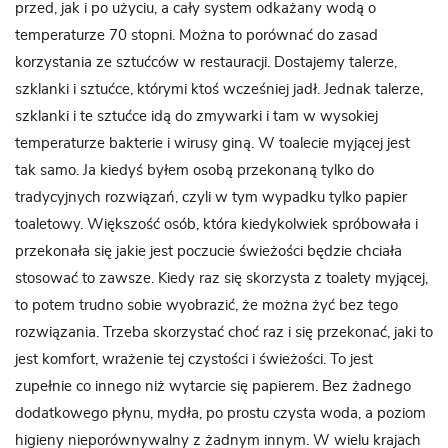
przed, jak i po użyciu, a cały system odkażany wodą o
temperaturze 70 stopni. Można to porównać do zasad
korzystania ze sztućców w restauracji. Dostajemy talerze,
szklanki i sztućce, którymi ktoś wcześniej jadł. Jednak talerze,
szklanki i te sztućce idą do zmywarki i tam w wysokiej
temperaturze bakterie i wirusy giną. W toalecie myjącej jest
tak samo. Ja kiedyś byłem osobą przekonaną tylko do
tradycyjnych rozwiązań, czyli w tym wypadku tylko papier
toaletowy. Większość osób, która kiedykolwiek spróbowała i
przekonała się jakie jest poczucie świeżości będzie chciała
stosować to zawsze. Kiedy raz się skorzysta z toalety myjącej,
to potem trudno sobie wyobrazić, że można żyć bez tego
rozwiązania. Trzeba skorzystać choć raz i się przekonać, jaki to
jest komfort, wrażenie tej czystości i świeżości. To jest
zupełnie co innego niż wytarcie się papierem. Bez żadnego
dodatkowego płynu, mydła, po prostu czysta woda, a poziom
higieny nieporównywalny z żadnym innym. W wielu krajach