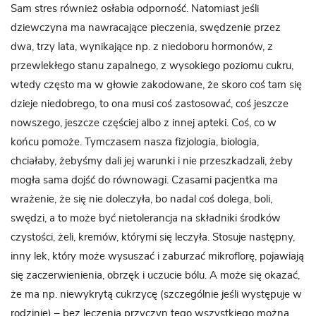
Sam stres również osłabia odporność. Natomiast jeśli
dziewczyna ma nawracające pieczenia, swędzenie przez
dwa, trzy lata, wynikające np. z niedoboru hormonów, z
przewlekłego stanu zapalnego, z wysokiego poziomu cukru,
wtedy często ma w głowie zakodowane, że skoro coś tam się
dzieje niedobrego, to ona musi coś zastosować, coś jeszcze
nowszego, jeszcze częściej albo z innej apteki. Coś, co w
końcu pomoże. Tymczasem nasza fizjologia, biologia,
chciałaby, żebyśmy dali jej warunki i nie przeszkadzali, żeby
mogła sama dojść do równowagi. Czasami pacjentka ma
wrażenie, że się nie doleczyła, bo nadal coś dolega, boli,
swędzi, a to może być nietolerancja na składniki środków
czystości, żeli, kremów, którymi się leczyła. Stosuje następny,
inny lek, który może wysuszać i zaburzać mikroflorę, pojawiają
się zaczerwienienia, obrzęk i uczucie bólu. A może się okazać,
że ma np. niewykrytą cukrzycę (szczególnie jeśli występuje w
rodzinie) – bez leczenia przyczyn tego wszystkiego można