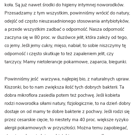
koła. Są już nawet środki do higieny intymnej noworodków.
Przesadzamy z tym wszystkim, powinniśmy wrócić do natury,
odejść od często nieuzasadnionego stosowania antybiotyków,
a przede wszystkim zadbać o odporność. Nasza odporność
zaczyna się w 80 proc. w śluzówce jelit, która zależy od tego,
co jemy. Jeśli jemy cukry, mięso, nabiał, to sobie niszczymy tę
odporność i często skutkuje to też zapaleniem jelit, czy
tarczycy. Mamy nietolerancje pokarmowe, zaparcia, biegunki.
Powinniśmy jeść warzywa, najlepiej bio, z naturalnych upraw.
Kiszonki, bo to nam zwiększa ilość tych dobrych bakterii. Ta
dobra mikroflora zasiedla potem też pochwę. Jeśli kobieta
rodzi noworodka siłami natury, fizjologicznie, to na dzień dobry
dostaje on od mamy te dobre bakterie z pochwy. Jeśli rodzi się
przez cesarskie cięcie, to niestety ma 40 proc. większe ryzyko
alergii pokarmowych w przyszłości. Można temu zapobiegać,