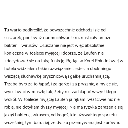
Tu warto podkreślić, że powszechnie odchodzi się od
suszarek, ponieważ nadmuchiwanie roznosi cały areozol
bakterii i wirusów. Osuszanie nie jest więc absolutnie
konieczne w toalecie myjącej i dobrze, że Laufen nie
zdecydował się na taką funkcję. Będąc w Korei Południowej w
hotelu widziałem takie rozwiązanie: sedes, a obok niego
wiszącą słuchawkę prysznicową i gałkę uruchamiającą.
Trzeba było za to łapać, i za gałkę i za prysznic, a myjąc się,
wycelować w muszlę tak, żeby nie zachlapać wszystkiego
wokół. W toalecie myjącej Laufen ja rękami właściwie nic nie
robię, nie dotykam dyszy myjącej. Nie ma ryzyka zarażenia się
jakąś bakterią, wirusem, od kogoś, kto używał tego sprzętu
wcześniej, tym bardziej, że dysza przemywana jest zarówno