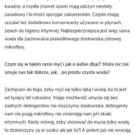
kwaśne, a mydła (nawet szare) mają odczyn niestety
zasadowy i to może sprzyjać zaburzeniom. Często mogą
uczulać też dodatkowo konserwanty używane w płynach,
żelach do higieny intymnej. Najbezpieczniejsza jest więc sama
woda dla zachowania prawidłowego środowiska zdrowej
mikroflory.
Czym się w takim razie myć i jak o siebie dbać? Może nic nie
umyje nas tak dobrze, jak… po prostu czysta woda?
Zachęcam do tego, żeby myć się tylko ręką i wodą, bo to jest
od tysięcy lat naturalne. Mając możliwość umycia się bez
żadnych detergentów nie niszczymy środowiska, detergenty
nam nie psują mikroflory, nie zmieniają nam pH okolic
intymnych. Kiedy mówię, żeby stosować do mycia tylko wodę,
to dziewczyny są w szoku: ale jak to?! A potem już nie wracają