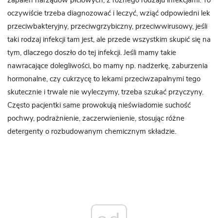
zapaleń narządów płciowych, z różnego rodzaju infekcjami. To
oczywiście trzeba diagnozować i leczyć, wziąć odpowiedni lek
przeciwbakteryjny, przeciwgrzybiczny, przeciwwirusowy, jeśli
taki rodzaj infekcji tam jest, ale przede wszystkim skupić się na
tym, dlaczego doszło do tej infekcji. Jeśli mamy takie
nawracające dolegliwości, bo mamy np. nadżerkę, zaburzenia
hormonalne, czy cukrzycę to lekami przeciwzapalnymi tego
skutecznie i trwale nie wyleczymy, trzeba szukać przyczyny.
Często pacjentki same prowokują nieświadomie suchość
pochwy, podrażnienie, zaczerwienienie, stosując różne
detergenty o rozbudowanym chemicznym składzie.