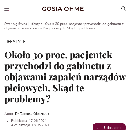
Go
to
Show menu
content
Strona główna
|
Lifestyle
|
Około 30 proc. pacjentek przychodzi do gabinetu z
objawami zapaleń narządów płciowych. Skąd te problemy?
LIFESTYLE
Około 30 proc. pacjentek
przychodzi do gabinetu z
objawami zapaleń narządów
płciowych. Skąd te
problemy?
Autor:
Dr Tadeusz Oleszczuk
Publikacja: 17.06.2021
Aktualizacja: 18.06.2021
Udostępnij