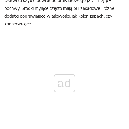
Ułatwi to szybki powrót do prawidłowego (3,7- 4,2) pH
pochwy. Środki myjące często mają pH zasadowe i różne
dodatki poprawiające właściwości, jak kolor, zapach, czy
konserwujące.
ad