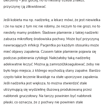
bierzemy – jest gorzej, no to niestety trzeba znaleźć
przyczynę i ją zlikwidować.
Jeśli kobieta ma np. nadżerkę, a lekarz mówi, że jest niewielka
i że na razie z tym nic nie robimy, że niczym to nie grozi, no to
niestety mamy problem. Śladowe plamienie z takiej nadżerki
zaburza mikroflorę środowiska pochwy. Może być przyczyną
nawracających infekcji. Pacjentka po każdym stosunku może
mieć objawy zapalenia. Czasem takie plamienie pojawia się
podczas pobierania cytologii. Należałoby taką nadżerkę
adekwatnie leczyć. Można ją zamrozić/skoagulować, żeby nie
było tego miejsca, z którego wychodzą stany zapalne. Bardzo
często takie leczenie likwiduje na stałe uporczywe zapalenia.
Jeśli nadżerka jest większa, to można stwierdzić stale
utrzymującą się wydzielinę śluzową produkowaną przez
nabłonek gruczołowy. Na tarczy powinien być nabłonek
płaski, co oznacza, że z pochwy nie powinien stale