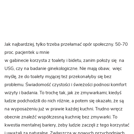
Jak najbardziej, tylko trzeba przełamać opór społeczny. 50-70
proc. pacjentek u mnie
w gabinecie korzysta z toalety i bidetu, zanim położy się na
USG, czy na badanie ginekologiczne. Nie mają obaw, więc
myślę, że do toalety myjącej też przekonałyby się bez
problemu. Świadomość czystości i świeżości podnosi komfort
wizyty i badania. To trochę tak, jak ze zmywarkami, kiedyś
ludzie podchodzili do nich różnie, a potem się okazało, że są
na wyposażeniu już w prawie każdej kuchni. Trudno wręcz
obecnie znaleźć współczesną kuchnię bez zmywarki. To
kwestia mentalnej bariery, żeby ludzie zaczęli z tego korzystać
i uważali za naturalne. Zwłaszcza w nowych przychodniach,