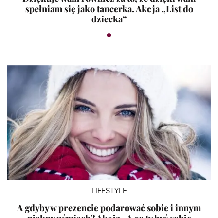
spełniam się jako tancerka. Akcja „List do
dziecka”
LIFESTYLE
A gdyby w prezencie podarować sobie i innym