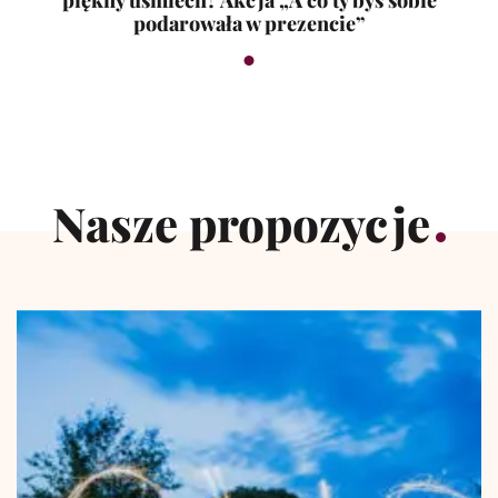
piękny uśmiech? Akcja „A co ty byś sobie
podarowała w prezencie”
Nasze propozycje