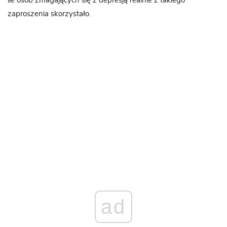
ile osób zmagających się z depresją realnie z takiego
zaproszenia skorzystało.
ad