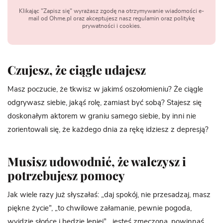
Klikając "Zapisz się" wyrażasz zgodę na otrzymywanie wiadomości e-
mail od Ohme.pl oraz akceptujesz nasz regulamin oraz politykę
prywatności i cookies.
Czujesz, że ciągle udajesz
Masz poczucie, że tkwisz w jakimś oszołomieniu? Że ciągle
odgrywasz siebie, jakąś rolę, zamiast być sobą? Stajesz się
doskonałym aktorem w graniu samego siebie, by inni nie
zorientowali się, że każdego dnia za rękę idziesz z depresją?
Musisz udowodnić, że walczysz i
potrzebujesz pomocy
Jak wiele razy już słyszałaś: „daj spokój, nie przesadzaj, masz
piękne życie”, „to chwilowe załamanie, pewnie pogoda,
wyjdzie słońce i będzie lepiej”, „jesteś zmęczona, powinnaś