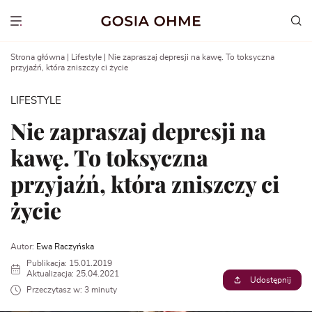
Go
to
Show menu
content
Strona główna
|
Lifestyle
|
Nie zapraszaj depresji na kawę. To toksyczna
przyjaźń, która zniszczy ci życie
LIFESTYLE
Nie zapraszaj depresji na
kawę. To toksyczna
przyjaźń, która zniszczy ci
życie
Autor:
Ewa Raczyńska
Publikacja: 15.01.2019
Aktualizacja: 25.04.2021
Udostępnij
Przeczytasz w: 3 minuty