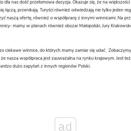
 to dla nas dość przełomowa decyzja. Okazuje się, że na większośc
ię łączą, przenikają. Turyści również odwiedzają nie tylko jeden reg
zyć naszą ofertę, również o współpracę z innymi winnicami. Na pr
emnicy- mamy w planach również obszar Małopolski, Jury Krakowsk
o ciekawe winnice, do których mamy zamiar się udać. Zobaczymy t
, że nasza współpraca jest zauważalna na rynku krajowym. Jest t
ardzo dużo zapytań z innych regionów Polski.
ad