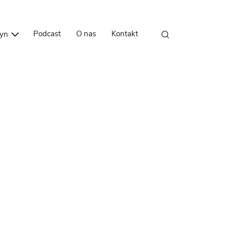
Przejdź do treści
Podcast
O nas
Kontakt
zyn