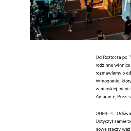
Od Roztocza po Po
rodzinne winnice 
rozmawiamy o edu
Winogranie, który
winiarskiej mapi
Amarante
,
Prezes
OHME.PL:
Odświe
Dotyczył zamierze
nowe rzeczy waż