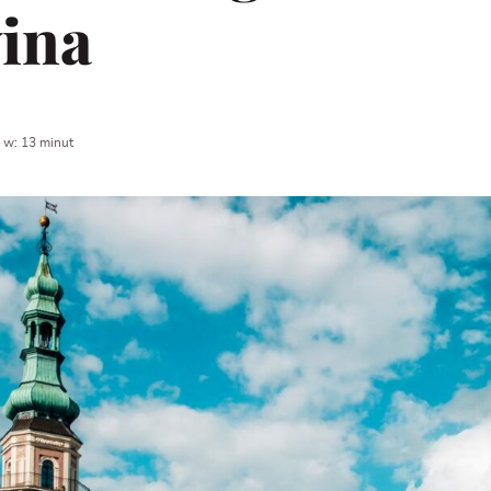
wina
 w: 13 minut