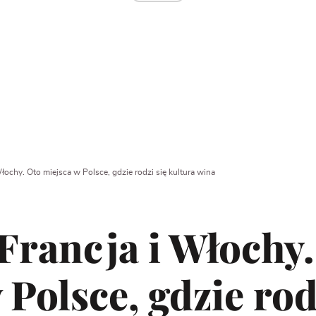
Włochy. Oto miejsca w Polsce, gdzie rodzi się kultura wina
 Francja i Włochy
 Polsce, gdzie rod