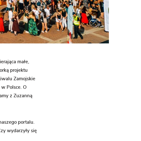
ierająca małe,
orką projektu
tiwalu Zamojskie
 w Polsce.
O
wiamy z Zuzanną
aszego portalu.
Czy wydarzyły się