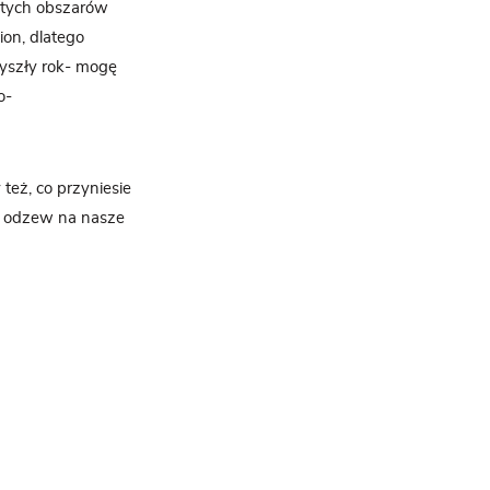
i tych obszarów
ion, dlatego
zyszły rok- mogę
o-
eż, co przyniesie
eż odzew na nasze