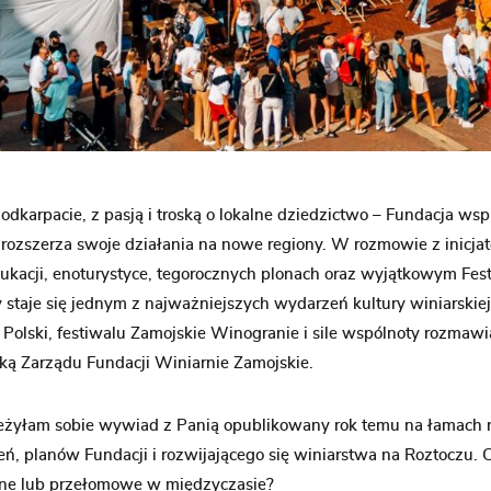
dkarpacie, z pasją i troską o lokalne dziedzictwo – Fundacja wsp
rozszerza swoje działania na nowe regiony. W rozmowie z inicjat
kacji, enoturystyce, tegorocznych plonach oraz wyjątkowym Fes
 staje się jednym z najważniejszych wydarzeń kultury winiarskiej
e Polski, festiwalu Zamojskie Winogranie i sile wspólnoty rozma
ką Zarządu Fundacji Winiarnie Zamojskie.
żyłam sobie wywiad z Panią opublikowany rok temu na łamach n
ń, planów Fundacji i rozwijającego się winiarstwa na Roztoczu. 
ne lub przełomowe w międzyczasie?