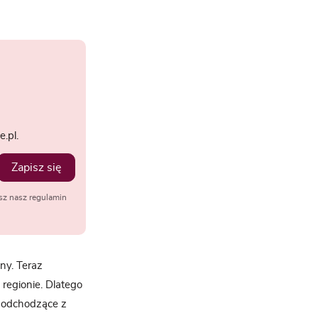
.pl.
Zapisz się
sz nasz regulamin
ny. Teraz
 regionie. Dlatego
 podchodzące z