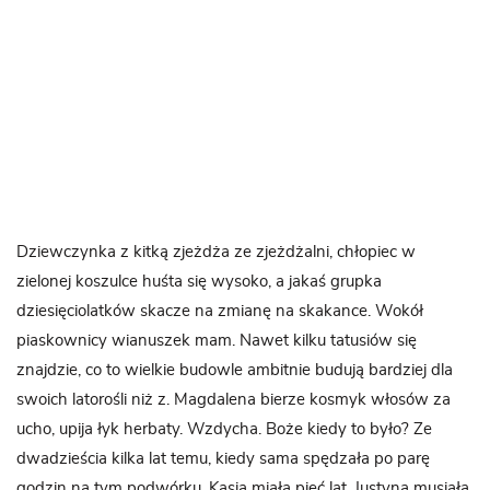
Dziewczynka z kitką zjeżdża ze zjeżdżalni, chłopiec w
zielonej koszulce huśta się wysoko, a jakaś grupka
dziesięciolatków skacze na zmianę na skakance. Wokół
piaskownicy wianuszek mam. Nawet kilku tatusiów się
znajdzie, co to wielkie budowle ambitnie budują bardziej dla
swoich latorośli niż z. Magdalena bierze kosmyk włosów za
ucho, upija łyk herbaty. Wzdycha. Boże kiedy to było? Ze
dwadzieścia kilka lat temu, kiedy sama spędzała po parę
godzin na tym podwórku. Kasia miała pięć lat, Justyna musiała