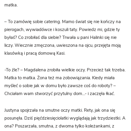
matka.
– To zamówię sobie catering. Mamo świat się nie kończy na
pierogach, wywiadówce i koszuli taty. Powiedz mi, gdzie ty
byłaś? Co zrobiłaś dla siebie? Trwała u pani Halinki się nie
liczy. Wiecznie zmęczona, uwieszona na ojcu, przejęta moją
klasówką i pracą domową Kasi.
-To źle? – Magdalena zrobiła wielkie oczy. Przecież tak trzeba.
Matka to matka. Żona też ma zobowiązania. Kiedy miała
myśleć o sobie jak w domu było zawsze coś do roboty? –
Chciałam wam stworzyć przytulny dom…- i zaczęła łkać.
Justyna spojrzała na smutne oczy matki. Rety, jak ona się
posunęła. Dziś pięćdziesięciolatki wyglądają jak trzydziestki. A
ona? Poszarzała, smutna, z dwoma tylko koleżankami, z