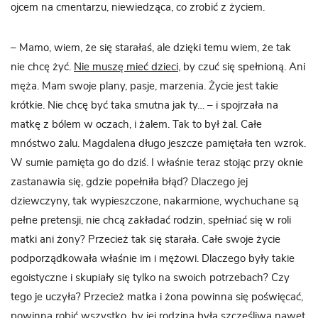
ojcem na cmentarzu, niewiedząca, co zrobić z życiem.
– Mamo, wiem, że się starałaś, ale dzięki temu wiem, że tak
nie chcę żyć.
Nie muszę mieć dzieci
, by czuć się spełnioną. Ani
męża. Mam swoje plany, pasje, marzenia. Życie jest takie
krótkie. Nie chcę być taka smutna jak ty… – i spojrzała na
matkę z bólem w oczach, i żalem. Tak to był żal. Całe
mnóstwo żalu. Magdalena długo jeszcze pamiętała ten wzrok.
W sumie pamięta go do dziś. I właśnie teraz stojąc przy oknie
zastanawia się, gdzie popełniła błąd? Dlaczego jej
dziewczyny, tak wypieszczone, nakarmione, wychuchane są
pełne pretensji, nie chcą zakładać rodzin, spełniać się w roli
matki ani żony? Przecież tak się starała. Całe swoje życie
podporządkowała właśnie im i mężowi. Dlaczego były takie
egoistyczne i skupiały się tylko na swoich potrzebach? Czy
tego je uczyła? Przecież matka i żona powinna się poświęcać,
powinna robić wszystko, by jej rodzina była szczęśliwa nawet