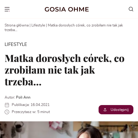
Go
to
Show menu
content
Strona główna
|
Lifestyle
|
Matka dorosłych córek, co zrobiłam nie tak jak
trzeba…
LIFESTYLE
Matka dorosłych córek, co
zrobiłam nie tak jak
trzeba…
Autor:
Poli Ann
Publikacja: 16.04.2021
Udostępnij
Przeczytasz w: 5 minut