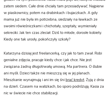
zatem siedem. Całe dnie chciały tam przesiadywać. Najpierw
w piaskownicy, potem na drabinkach i bujaczkach. A gdy
mama już nie była im potrzebna, siedziały na ławkach ze
swoimi rówieśniczkami i chichotały, szeptały, wymieniały
sekreciki. Jak ten czas zleciał. Dziś to młode, dorosłe kobiety.
Kiedy one tak urosły, pokończyły szkoły?
Katarzyna dzisiaj jest freelancerką, czy jak to tam zwał. Robi
genialne zdjęcia, pracuje kiedy chce i jak chce. Nie jest
związana żadną długotrwałą umową. Ma partnera. O ślubie
ani myśli. Dzieci także nie mieszczą się w jej planach.
Mieszkanie wynajmują i ani im się śni
brać kredyt
. Żyją z dnia
na dzień. Czasem na walizkach, bo sporo podróżują. Kasia za
nic w świecie nie chce stabilizacji.