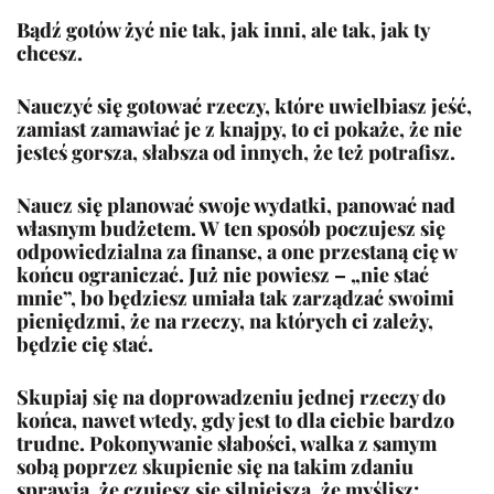
Bądź gotów żyć nie tak, jak inni, ale tak, jak ty
chcesz.
Nauczyć się gotować rzeczy, które uwielbiasz jeść,
zamiast zamawiać je z knajpy, to ci pokaże, że nie
jesteś gorsza, słabsza od innych, że też potrafisz.
Naucz się planować swoje wydatki, panować nad
własnym budżetem. W ten sposób poczujesz się
odpowiedzialna za finanse, a one przestaną cię w
końcu ograniczać. Już nie powiesz – „nie stać
mnie”, bo będziesz umiała tak zarządzać swoimi
pieniędzmi, że na rzeczy, na których ci zależy,
będzie cię stać.
Skupiaj się na doprowadzeniu jednej rzeczy do
końca, nawet wtedy, gdy jest to dla ciebie bardzo
trudne. Pokonywanie słabości, walka z samym
sobą poprzez skupienie się na takim zdaniu
sprawia, że czujesz się silniejsza, że myślisz: