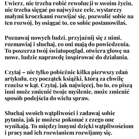
Uwierz, nie trzeba robić rewolucji w swoim życiu,
nie trzeba sięgać po najwyższe cele, wystarczy
małymi kroczkami rozwijać się, pozwolić sobie na
ten rozwój, by osiągać to, co sobie postanowiłaś.
Poznawaj nowych ludzi, przyjaźnij się z nimi,
rozmawiaj i słuchaj, co oni mają do powiedzenia.
To poszerza twój światopogląd, otwiera głowę na
nowe, ludzie naprawdę inspirować do działania.
Czytaj – nie tylko pobieżnie kilka pierwszy zdań
artykułu, czy początek książki, którą za chwilę
rzucisz w kąt. Czytaj, jak najwięcej, bo to, co piszą
inni może zmienić twoje myślenie, może zmienić
sposób podejścia do wielu spraw.
Słuchaj swoich wątpliwości i zadawaj sobie
pytania, jak je możesz pokonać z czego one
wynikają. To między innymi dzięki wątpliwościom
i pracy nad ich rozwianiem rozwijamy się.