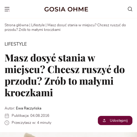
Go
to
Show menu
content
Strona główna
|
Lifestyle
|
Masz dosyć stania w miejscu? Chcesz ruszyć do
przodu? Zrób to małymi kroczkami
LIFESTYLE
Masz dosyć stania w
miejscu? Chcesz ruszyć do
przodu? Zrób to małymi
kroczkami
Autor:
Ewa Raczyńska
Publikacja: 04.08.2016
Udostępnij
Przeczytasz w: 4 minuty