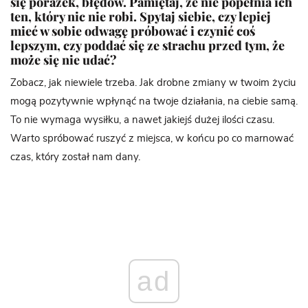
się porażek, błędów. Pamiętaj, że nie popełnia ich
ten, który nic nie robi. Spytaj siebie, czy lepiej
mieć w sobie odwagę próbować i czynić coś
lepszym, czy poddać się ze strachu przed tym, że
może się nie udać?
Zobacz, jak niewiele trzeba. Jak drobne zmiany w twoim życiu
mogą pozytywnie wpłynąć na twoje działania, na ciebie samą.
To nie wymaga wysiłku, a nawet jakiejś dużej ilości czasu.
Warto spróbować ruszyć z miejsca, w końcu po co marnować
czas, który został nam dany.
ad