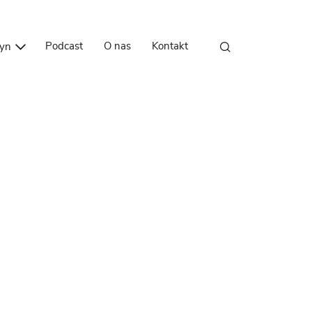
Przejdź do treści
Podcast
O nas
Kontakt
zyn