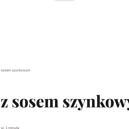
z sosem szynkowym
z sosem szynko
 w: 1 minuta