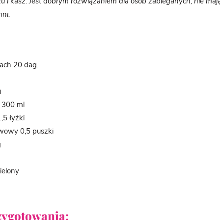
żu i kasz. Jest dobrym rozwiązaniem dla osób zabieganych, nie maj
ni.
ach 20 dag.
i
y 300 ml
,5 łyżki
wowy 0,5 puszki
g
ielony
zygotowania: