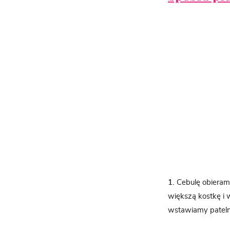
1.
Cebulę obieramy
większą kostkę i 
wstawiamy patelni