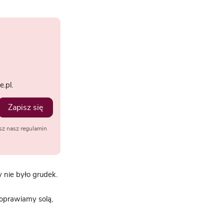
.pl.
Zapisz się
sz nasz regulamin
 nie było grudek.
oprawiamy solą,