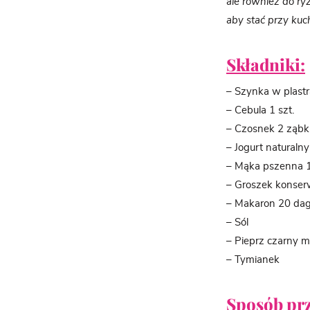
ale również do ry
aby stać przy kuch
Składniki:
– Szynka w plastr
– Cebula 1 szt.
– Czosnek 2 ząbk
– Jogurt naturaln
– Mąka pszenna 1
– Groszek konser
– Makaron 20 da
– Sól
– Pieprz czarny m
– Tymianek
Sposób pr