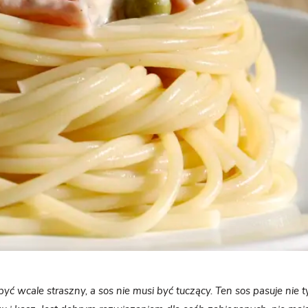
być wcale straszny, a sos nie musi być tuczący. Ten sos pasuje nie 