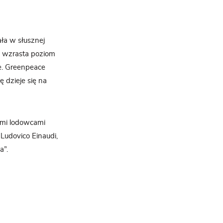
ała w słusznej
e, wzrasta poziom
ie. Greenpeace
 dzieje się na
ymi lodowcami
 Ludovico Einaudi,
a”.