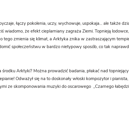
yczaje, łączy pokolenia, uczy, wychowuje, uspokaja… ale także dzi
ziś wiadomo, że efekt cieplarniany zagraża Ziemi. Topnieją lodowc
o tego zmienia się klimat, a Arktyka znika w zastraszającym temp
domić społeczeństwu w bardzo nietypowy sposób, co tak naprawdę
a środku Arktyki? Można prowadzić badania, płakać nad topniejąc
epianie! Odważył się na to doskonały włoski kompozytor i pianista,
ymi ze skomponowania muzyki do oscarowego „Czarnego łabędzi