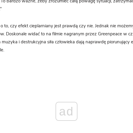
. To bardzo ważne, żeby zrozumieć całą powagę sytuacji, zatrzymać 
”
 o to, czy efekt cieplarniany jest prawdą czy nie. Jednak nie może
ów. Doskonale widać to na filmie nagranym przez Greenpeace w c
 muzyka i destrukcyjna siła człowieka dają naprawdę piorunujący 
le.
ad