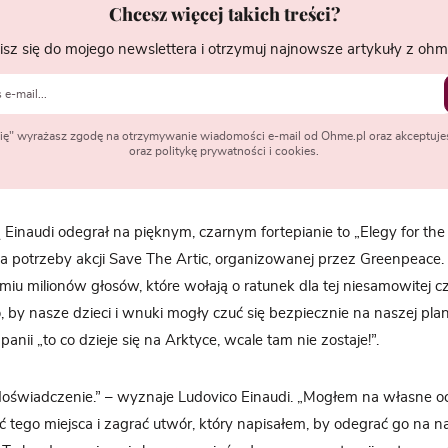
Chcesz więcej takich treści?
isz się do mojego newslettera i otrzymuj najnowsze artykuły z ohme
 się" wyrażasz zgodę na otrzymywanie wiadomości e-mail od Ohme.pl oraz akceptuje
oraz politykę prywatności i cookies.
Einaudi odegrał na pięknym, czarnym fortepianie to „Elegy for the 
potrzeby akcji Save The Artic, organizowanej przez Greenpeace.
iu milionów głosów, które wołają o ratunek dla tej niesamowitej cz
, by nasze dzieci i wnuki mogły czuć się bezpiecznie na naszej pla
anii „to co dzieje się na Arktyce, wcale tam nie zostaje!”.
doświadczenie.” – wyznaje Ludovico Einaudi. „Mogłem na własne o
ć tego miejsca i zagrać utwór, który napisałem, by odegrać go na na