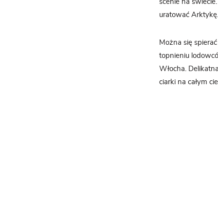
scenie na świecie
uratować Arktykę.
Można się spierać
topnieniu lodowc
Włocha. Delikatna
ciarki na całym cie