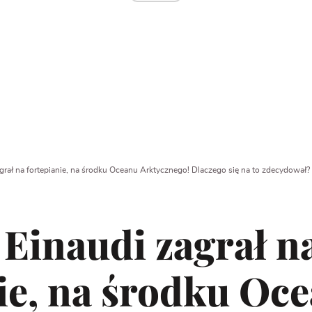
grał na fortepianie, na środku Oceanu Arktycznego! Dlaczego się na to zdecydował?
Einaudi zagrał n
ie, na środku Oc