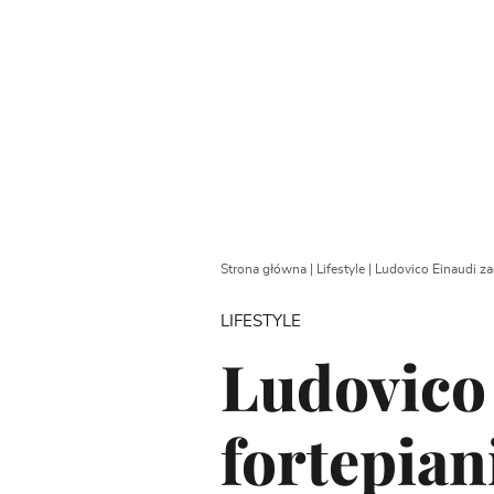
Strona główna
|
Lifestyle
|
Ludovico Einaudi za
LIFESTYLE
Ludovico 
fortepian