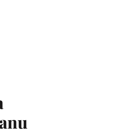
a
eanu