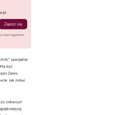
.pl.
Zapisz się
sz nasz regulamin
Artic” specjalnie
 Ma być
ęści Ziemi.
necie. Jak mówi
czy zobaczyć
jpiękniejszej