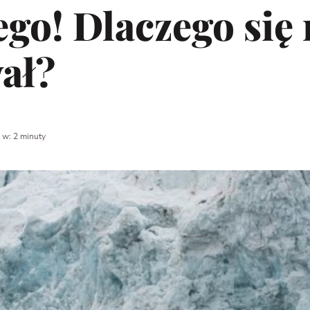
go! Dlaczego się 
ał?
 w: 2 minuty