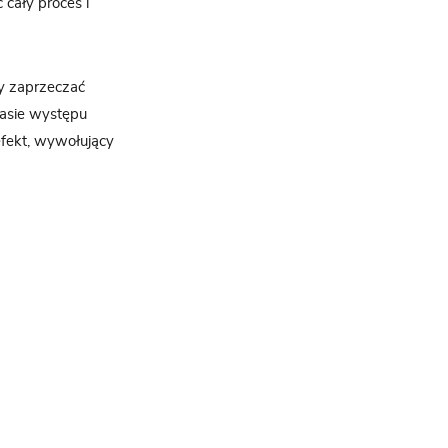
cały proces i
my zaprzeczać
zasie występu
efekt, wywołujący