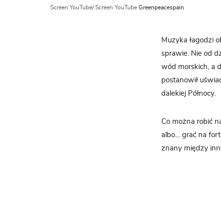
Screen YouTube/ Screen YouTube
Greenpeacespain
Muzyka łagodzi ob
sprawie. Nie od d
wód morskich, a d
postanowił uświa
dalekiej Północy.
Co można robić n
albo… grać na fort
znany między inn