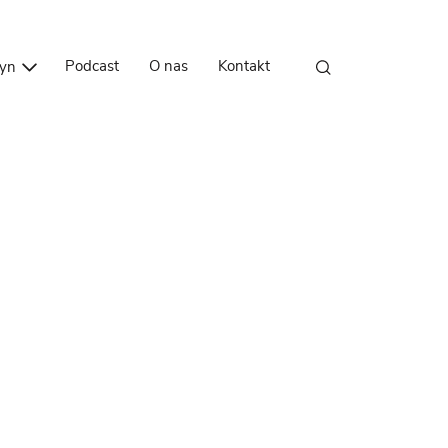
Przejdź do treści
Podcast
O nas
Kontakt
zyn