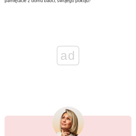
pamiętacie z domu babci, swojego pokoju?
ad