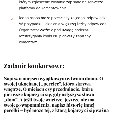
którym zgłoszenie zostanie zapisane na serwerze
platformy do komentowania.
Jedna osoba może przesłać tylko jedną odpowiedź.
W przypadku udzielenia większej liczby odpowiedzi
Organizator weźmie pod uwagę podczas
rozstrzygania konkursu pierwszy zapisany
komentarz.
Zadanie konkursowe:
Napisz o miejscu wyjątkowym w twoim domu. O
swojej ukochanej „perełce”, którą skrywa
wnętrze. O miejscu czy przedmiocie, które
pierwsze kojarzy ci się, gdy usłyszysz słowo
„dom”. A jeśli twoje wnętrze, jeszcze nie ma
swojego wspomnienia, napisz historię innej
perełki – być może tej, z którą kojarzy ci się ważna