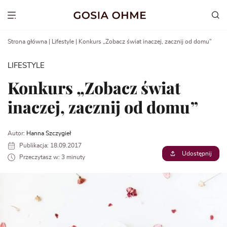
Go
to
Show menu
content
Strona główna
|
Lifestyle
|
Konkurs „Zobacz świat inaczej, zacznij od domu”
LIFESTYLE
Konkurs „Zobacz świat
inaczej, zacznij od domu”
Autor:
Hanna Szczygieł
Publikacja: 18.09.2017
Udostępnij
Przeczytasz w: 3 minuty