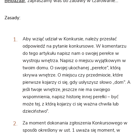
Belbazaar
,
zapraszamy was do zabawy w czarowanie…
Zasady:
Aby wziąć udział w Konkursie, należy przesłać
odpowiedź na pytanie konkursowe. W komentarzu
do tego artykułu napisz nam o swojej perełce w
wystroju wnętrza. Napisz o miejscu wyjątkowym w
twoim domu. O swojej ukochanej „perełce”, którą
skrywa wnętrze. O miejscu czy przedmiocie, które
pierwsze kojarzy ci się, gdy usłyszysz słowo „dom”. A
jeśli twoje wnętrze, jeszcze nie ma swojego
wspomnienia, napisz historię innej perełki – być
może tej, z którą kojarzy ci się ważna chwila lub
dzieciństwo”.
Za moment dokonania zgłoszenia Konkursowego w
sposób określony w ust. 1 uważa się moment, w