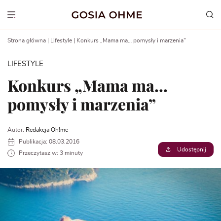
Go
to
Show menu
content
Strona główna
|
Lifestyle
|
Konkurs „Mama ma… pomysły i marzenia”
LIFESTYLE
Konkurs „Mama ma…
pomysły i marzenia”
Autor:
Redakcja Oh!me
Publikacja: 08.03.2016
Udostępnij
Przeczytasz w: 3 minuty