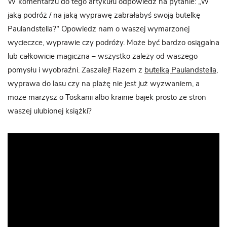
W komentarzu do tego artykułu odpowiedź na pytanie: „W
jaką podróż / na jaką wyprawę zabrałabyś swoją butelkę
Paulandstella?” Opowiedz nam o waszej wymarzonej
wycieczce, wyprawie czy podróży. Może być bardzo osiągalna
lub całkowicie magiczna – wszystko zależy od waszego
pomysłu i wyobraźni. Zaszalej! Razem z
butelką Paulandstella
,
wyprawa do lasu czy na plażę nie jest już wyzwaniem, a
może marzysz o Toskanii albo krainie bajek prosto ze stron
waszej ulubionej książki?