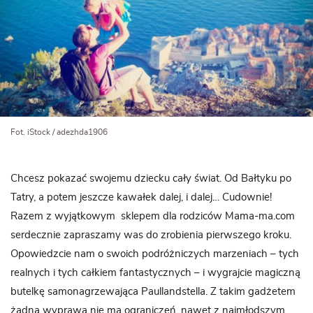
Fot. iStock / adezhda1906
Chcesz pokazać swojemu dziecku cały świat. Od Bałtyku po
Tatry, a potem jeszcze kawałek dalej, i dalej… Cudownie!
Razem z wyjątkowym sklepem dla rodziców Mama-ma.com
serdecznie zapraszamy was do zrobienia pierwszego kroku.
Opowiedzcie nam o swoich podróżniczych marzeniach – tych
realnych i tych całkiem fantastycznych – i wygrajcie magiczną
butelkę samonagrzewająca Paullandstella. Z takim gadżetem
żadna wyprawa nie ma ograniczeń, nawet z najmłodszym