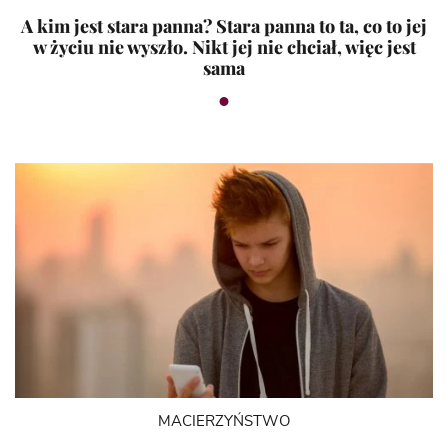
A kim jest stara panna? Stara panna to ta, co to jej
w życiu nie wyszło. Nikt jej nie chciał, więc jest
sama
MACIERZYŃSTWO