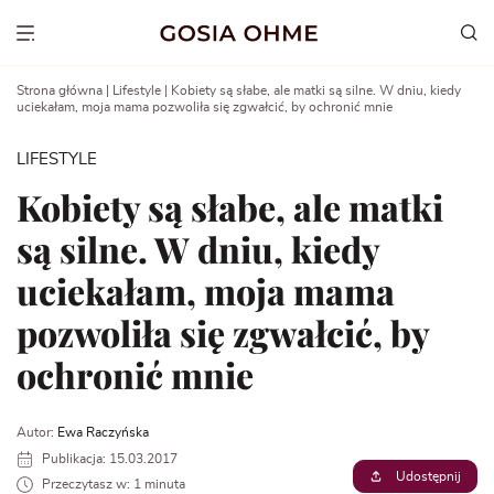
Go
to
Show menu
content
Strona główna
|
Lifestyle
|
Kobiety są słabe, ale matki są silne. W dniu, kiedy
uciekałam, moja mama pozwoliła się zgwałcić, by ochronić mnie
LIFESTYLE
Kobiety są słabe, ale matki
są silne. W dniu, kiedy
uciekałam, moja mama
pozwoliła się zgwałcić, by
ochronić mnie
Autor:
Ewa Raczyńska
Publikacja: 15.03.2017
Udostępnij
Przeczytasz w: 1 minuta