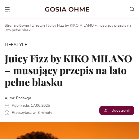
Go
to
Show menu
content
Strona główna
|
Lifestyle
|
Juicy Fizz by KIKO MILANO – musujący przepis na
lato pełne blasku
LIFESTYLE
Juicy Fizz by KIKO MILANO
– musujący przepis na lato
pełne blasku
Autor:
Redakcja
Publikacja: 17.06.2025
Udostępnij
Przeczytasz w: 3 minuty