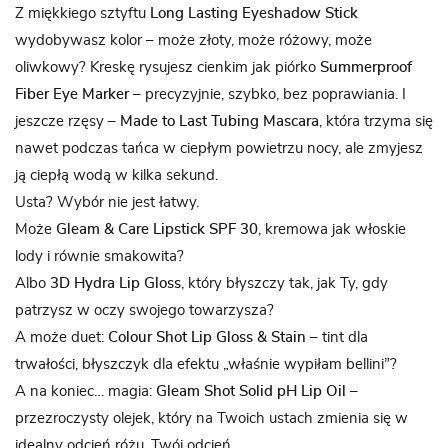
Z miękkiego sztyftu
Long Lasting Eyeshadow Stick
wydobywasz kolor – może złoty, może różowy, może
oliwkowy? Kreskę rysujesz cienkim jak piórko
Summerproof
Fiber Eye Marker
– precyzyjnie, szybko, bez poprawiania. I
jeszcze rzęsy –
Made to Last Tubing Mascara
, która trzyma się
nawet podczas tańca w ciepłym powietrzu nocy, ale zmyjesz
ją ciepłą wodą w kilka sekund.
Usta? Wybór nie jest łatwy.
Może
Gleam & Care Lipstick SPF 30
, kremowa jak włoskie
lody i równie smakowita?
Albo
3D Hydra Lip Gloss
, który błyszczy tak, jak Ty, gdy
patrzysz w oczy swojego towarzysza?
A może duet:
Colour Shot Lip Gloss & Stain
– tint dla
trwałości, błyszczyk dla efektu „właśnie wypiłam bellini”?
A na koniec… magia:
Gleam Shot Solid pH Lip Oil
–
przezroczysty olejek, który na Twoich ustach zmienia się w
idealny odcień różu. Twój odcień.