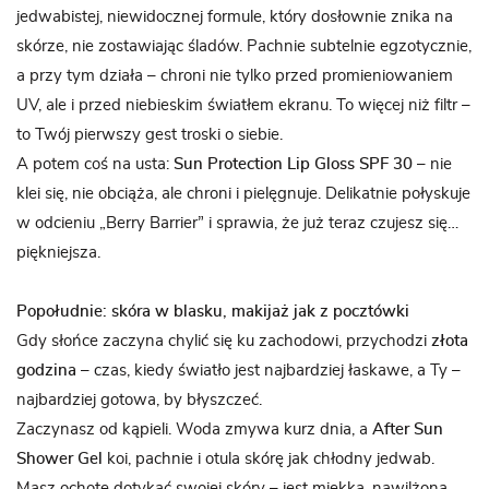
jedwabistej, niewidocznej formule, który dosłownie znika na
skórze, nie zostawiając śladów. Pachnie subtelnie egzotycznie,
a przy tym działa – chroni nie tylko przed promieniowaniem
UV, ale i przed niebieskim światłem ekranu. To więcej niż filtr –
to Twój pierwszy gest troski o siebie.
A potem coś na usta:
Sun Protection Lip Gloss SPF 30
– nie
klei się, nie obciąża, ale chroni i pielęgnuje. Delikatnie połyskuje
w odcieniu „Berry Barrier” i sprawia, że już teraz czujesz się…
piękniejsza.
Popołudnie: skóra w blasku, makijaż jak z pocztówki
Gdy słońce zaczyna chylić się ku zachodowi, przychodzi
złota
godzina
– czas, kiedy światło jest najbardziej łaskawe, a Ty –
najbardziej gotowa, by błyszczeć.
Zaczynasz od kąpieli. Woda zmywa kurz dnia, a
After Sun
Shower Gel
koi, pachnie i otula skórę jak chłodny jedwab.
Masz ochotę dotykać swojej skóry – jest miękka, nawilżona,