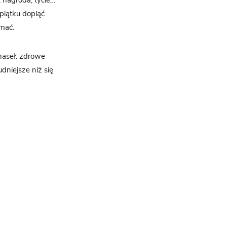
, nagroda, tycie…
 piątku dopiąć
ymać.
haseł: zdrowe
dniejsze niż się