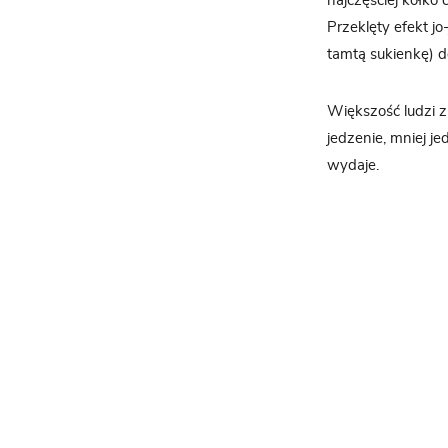
najczęściej kółko 
Przeklęty efekt jo
tamtą sukienkę) d
Większość ludzi z
jedzenie, mniej je
wydaje.