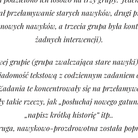
ł przełamywanie starych nawyków, drugi 
 nowych nawyków, a trzecia grupa była kont
żadnych interwencji).
ej grupie (grupa zwalczająca stare nawyki
iadomość tekstową z codziennym zadaniem 
Zadania te koncentrowały się na przełamyw
y takie rzeczy, jak „posłuchaj nowego gatu
„napisz krótką historię” itp..
ruga, nawykowo-prozdrowotna została popr