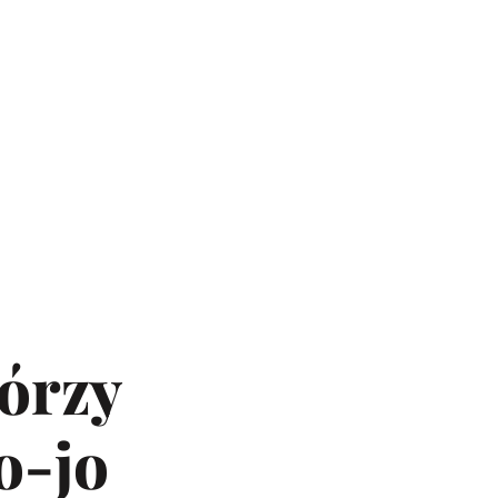
tórzy
o-jo