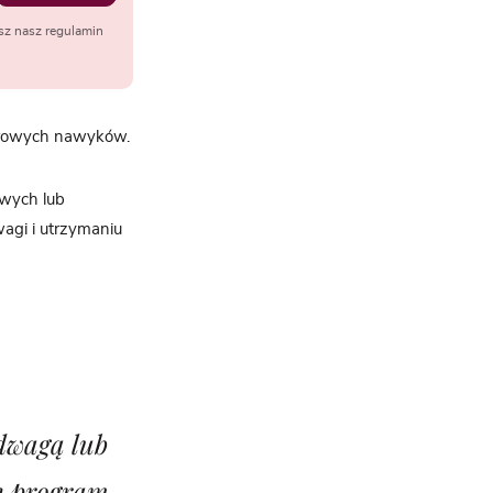
sz nasz regulamin
zdrowych nawyków.
wych lub
agi i utrzymaniu
dwagą lub
en program