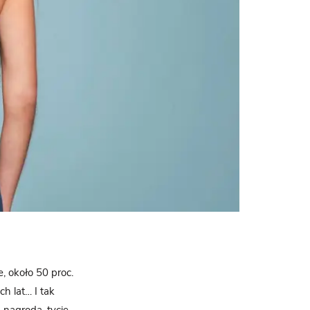
e, około 50 proc.
h lat… I tak