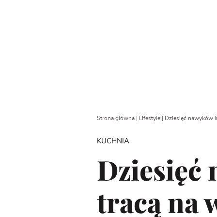
Strona główna
|
Lifestyle
|
Dziesięć nawyków lu
KUCHNIA
Dziesięć 
tracą na 