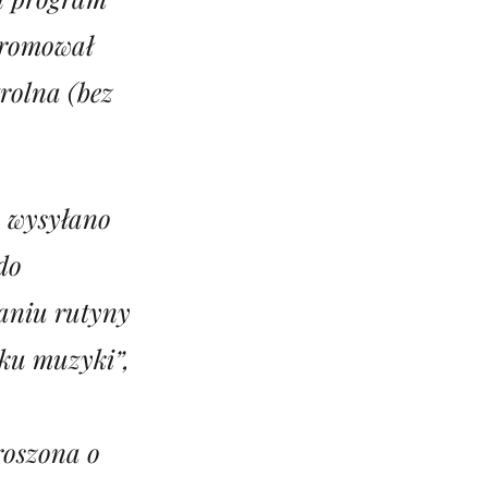
promował
rolna (bez
) wysyłano
do
aniu rutyny
nku muzyki”,
oszona o