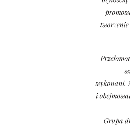
promowa
tworzenie
Przełomow
w
wykonani. 
i obejmował
Grupa d