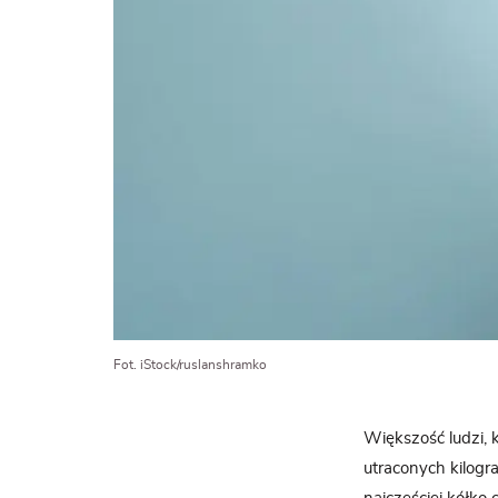
Fot. iStock/ruslanshramko
Większość ludzi, 
utraconych kilogr