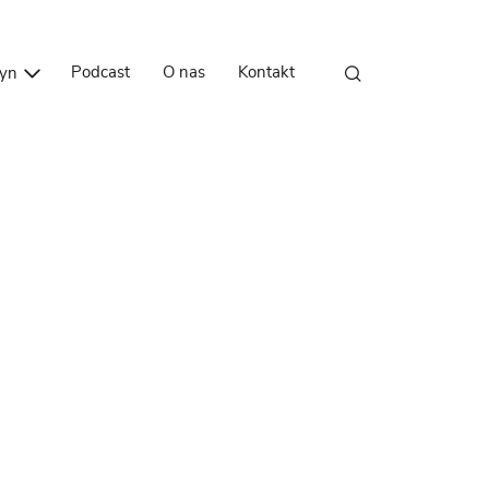
Przejdź do treści
Podcast
O nas
Kontakt
zyn