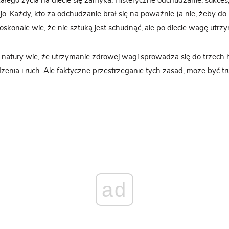
całego życia na diecie się zamyka. Histeryczne odchudzanie, sukces
-jo. Każdy, kto za odchudzanie brał się na poważnie (a nie, żeby do
oskonale wie, że nie sztuką jest schudnąć, ale po diecie wagę utrz
 natury wie, że utrzymanie zdrowej wagi sprowadza się do trzech 
dzenia i ruch. Ale faktyczne przestrzeganie tych zasad, może być tru
ad