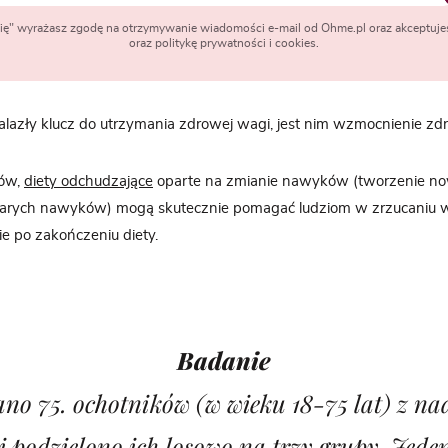
 się" wyrażasz zgodę na otrzymywanie wiadomości e-mail od Ohme.pl oraz akceptuje
oraz politykę prywatności i cookies.
lazły klucz do utrzymania zdrowej wagi, jest nim wzmocnienie 
tów,
diety odchudzające
oparte na zmianie nawyków (tworzenie no
arych nawyków) mogą skutecznie pomagać ludziom w zrzucaniu w
ie po zakończeniu diety.
Badanie
no 75. ochotników (w wieku 18-75 lat) z na
 i podzielono ich losowo na trzy grupy. Jed