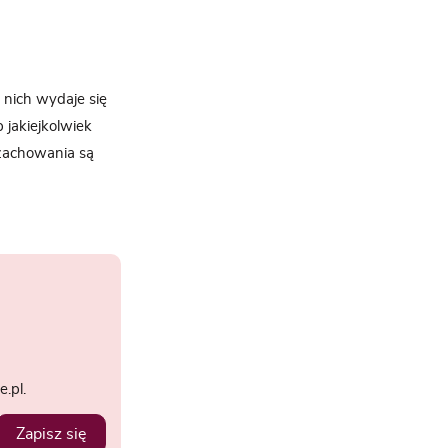
 nich wydaje się
 jakiejkolwiek
 zachowania są
.pl.
Zapisz się