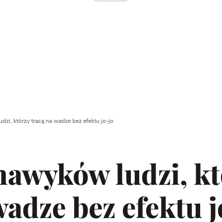
dzi, którzy tracą na wadze bez efektu jo-jo
nawyków ludzi, k
wadze bez efektu j