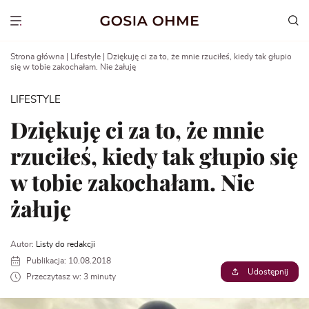
Go
to
Show menu
content
Strona główna
|
Lifestyle
|
Dziękuję ci za to, że mnie rzuciłeś, kiedy tak głupio
się w tobie zakochałam. Nie żałuję
LIFESTYLE
Dziękuję ci za to, że mnie
rzuciłeś, kiedy tak głupio się
w tobie zakochałam. Nie
żałuję
Autor:
Listy do redakcji
Publikacja: 10.08.2018
Udostępnij
Przeczytasz w: 3 minuty