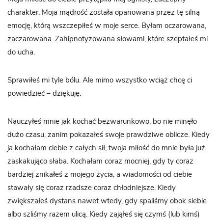
charakter. Moja mądrość została opanowana przez tę silną
emocję, którą wszczepiłeś w moje serce. Byłam oczarowana,
zaczarowana. Zahipnotyzowana słowami, które szeptałeś mi
do ucha.
Sprawiłeś mi tyle bólu. Ale mimo wszystko wciąż chcę ci
powiedzieć – dziękuję.
Nauczyłeś mnie jak kochać bezwarunkowo, bo nie minęło
dużo czasu, zanim pokazałeś swoje prawdziwe oblicze. Kiedy
ja kochałam ciebie z całych sił, twoja miłość do mnie była już
zaskakująco słaba. Kochałam coraz mocniej, gdy ty coraz
bardziej znikałeś z mojego życia, a wiadomości od ciebie
stawały się coraz rzadsze coraz chłodniejsze. Kiedy
zwiększałeś dystans nawet wtedy, gdy spaliśmy obok siebie
albo szliśmy razem ulicą. Kiedy zająłeś się czymś (lub kimś)