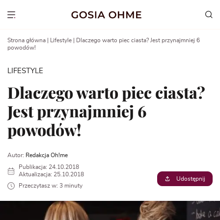
Go
to
Show menu
content
Strona główna
|
Lifestyle
|
Dlaczego warto piec ciasta? Jest przynajmniej 6
powodów!
LIFESTYLE
Dlaczego warto piec ciasta?
Jest przynajmniej 6
powodów!
Autor:
Redakcja Oh!me
Publikacja: 24.10.2018
Aktualizacja: 25.10.2018
Udostępnij
Przeczytasz w: 3 minuty