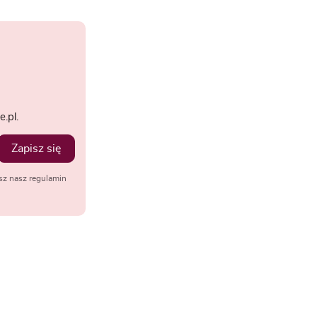
.pl.
Zapisz się
sz nasz regulamin