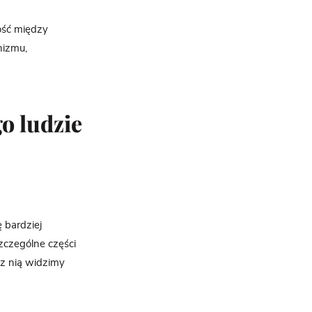
ość między
nizmu,
o ludzie
 bardziej
zczególne części
ez nią widzimy