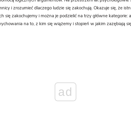
omocą logicznych argumentów. Na przestrzeni lat psychologowie st
mnicy i zrozumieć dlaczego ludzie się zakochują. Okazuje się, że is
ch się zakochujemy i można je podzielić na trzy główne kategorie: a
howania na to, z kim się wiążemy i stopień w jakim zazębiają si
ad