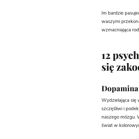
Im bardzie pasuj
waszymi przekonan
wzmacniająca rod
12 psyc
się zako
Dopamina
Wydzielająca się
szczęśliwi i pode
naszego mózgu. 
świat w kolorowyc