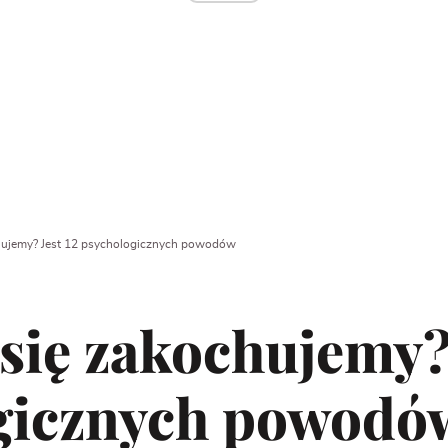
hujemy? Jest 12 psychologicznych powodów
się zakochujemy? 
gicznych powodó