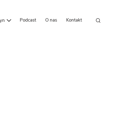
Przejdź do treści
Podcast
O nas
Kontakt
zyn