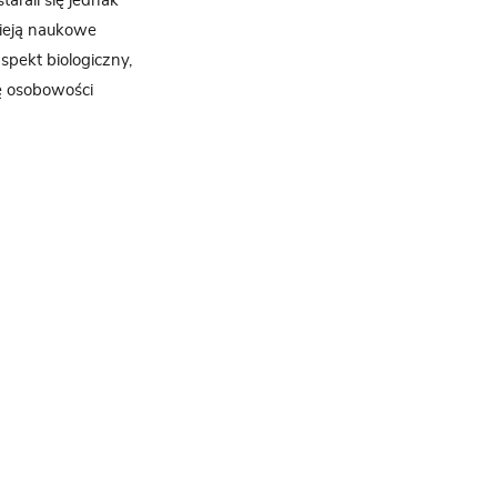
arali się jednak
tnieją naukowe
spekt biologiczny,
ę osobowości