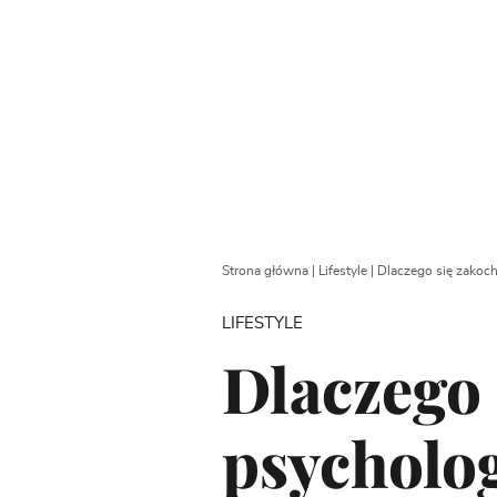
Strona główna
|
Lifestyle
|
Dlaczego się zakoc
LIFESTYLE
Dlaczego 
psycholo