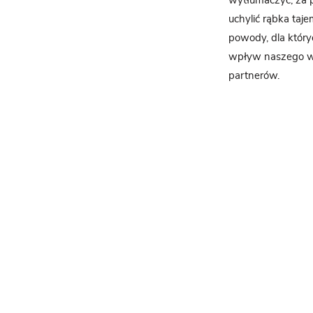
wytłumaczyć, za p
uchylić rąbka taje
powody, dla który
wpływ naszego wyc
partnerów.