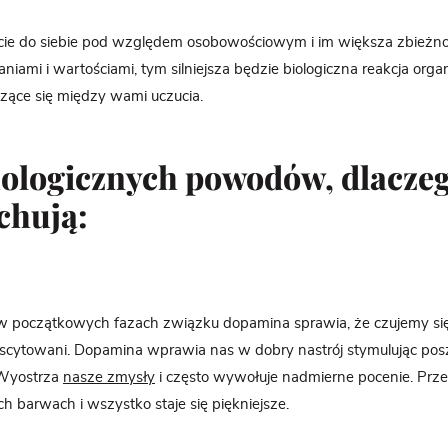
ecie do siebie pod względem osobowościowym i im większa zbieżn
iami i wartościami, tym silniejsza będzie biologiczna reakcja orga
zące się między wami uczucia.
hologicznych powodów, dlaczeg
chują:
 w początkowych fazach związku dopamina sprawia, że czujemy się
kscytowani. Dopamina wprawia nas w dobry nastrój stymulując pos
Wyostrza
nasze zmysły
i często wywołuje nadmierne pocenie. Prz
h barwach i wszystko staje się piękniejsze.