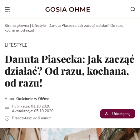
Go
to
Show menu
content
Strona główna
|
Lifestyle
|
Danuta Piasecka: Jak zacząć działać? Od razu,
kochana, od razu!
LIFESTYLE
Danuta Piasecka: Jak zacząć
działać? Od razu, kochana,
od razu!
Autor:
Gościnnie w Oh!me
Publikacja: 01.10.2020
Aktualizacja: 05.10.2020
Udostępnij
Przeczytasz w: 6 minut