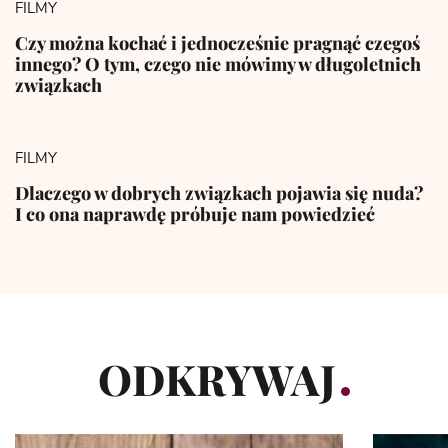
FILMY
Czy można kochać i jednocześnie pragnąć czegoś
innego? O tym, czego nie mówimy w długoletnich
związkach
FILMY
Dlaczego w dobrych związkach pojawia się nuda?
I co ona naprawdę próbuje nam powiedzieć
ODKRYWAJ