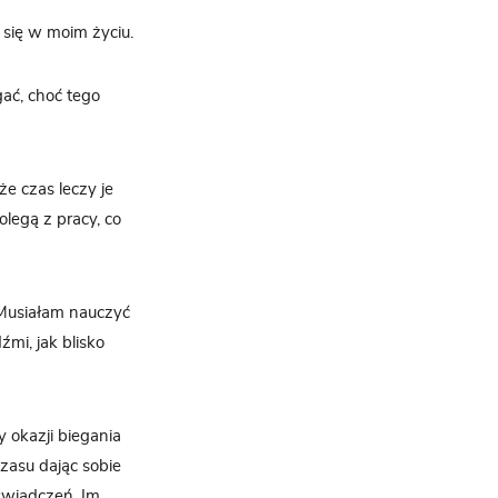
a się w moim życiu.
gać, choć tego
e czas leczy je
olegą z pracy, co
 Musiałam nauczyć
dźmi, jak blisko
 okazji biegania
zasu dając sobie
świadczeń. Im