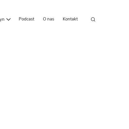
Przejdź do treści
Podcast
O nas
Kontakt
zyn