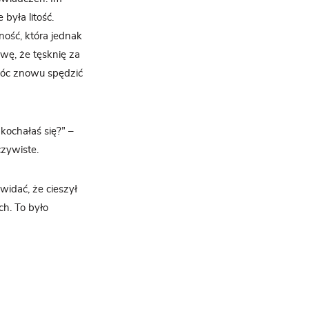
była litość.
ność, która jednak
awę, że tęsknię za
móc znowu spędzić
kochałaś się?” –
czywiste.
widać, że cieszył
ch. To było