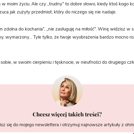
s w moim życiu. Ale czy „trudny” to dobre słowo, kiedy ktoś kogo k
zuca jak zużyty przedmiot, który do niczego się nie nadaje.
em zdolna do kochania”, „nie zasługuję na miłość”. Winę widzisz w s
lny, wymarzony… Tyle tylko, że twoje wyobrażenia bardzo mocno roz
obie, w swoim cierpieniu i tęsknocie, w nieufności do drugiego czł
Chcesz więcej takich treści?
isz się do mojego newslettera i otrzymuj najnowsze artykuły z ohme