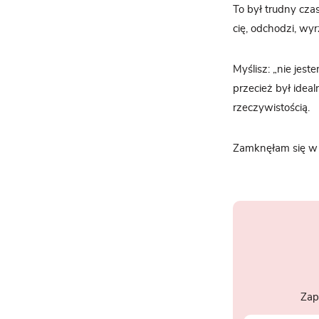
To był trudny cza
cię, odchodzi, wyr
Myślisz: „nie jest
przecież był idea
rzeczywistością.
Zamknęłam się w s
Zap