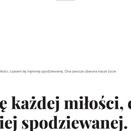
iłości, czasem tej najmniej spodziewanej. Ona zawsze ubarwia nasze życie
ę każdej miłości,
iej spodziewanej