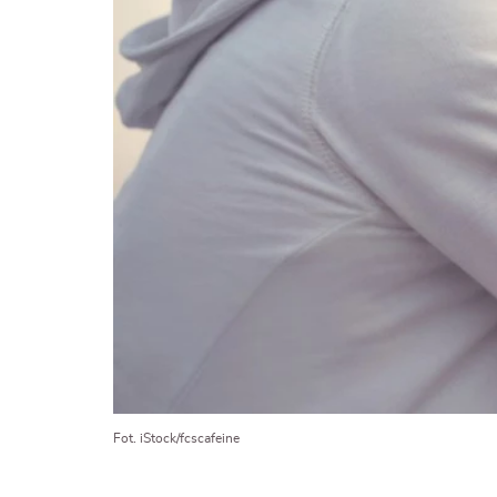
Fot. iStock/fcscafeine