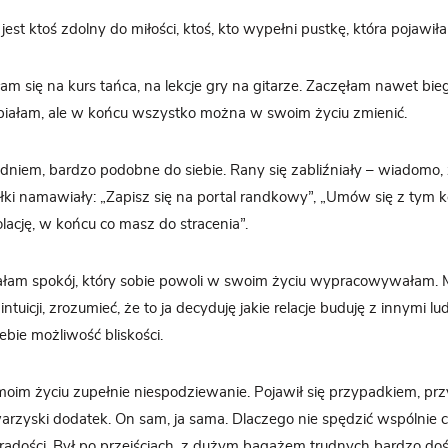
jest ktoś zdolny do miłości, ktoś, kto wypełni pustkę, która pojawił
am się na kurs tańca, na lekcje gry na gitarze. Zaczęłam nawet bie
rpiałam, ale w końcu wszystko można w swoim życiu zmienić.
dniem, bardzo podobne do siebie. Rany się zabliźniały – wiadomo, ż
iółki namawiały: „Zapisz się na portal randkowy”, „Umów się z tym k
lację, w końcu co masz do stracenia”.
iałam spokój, który sobie powoli w swoim życiu wypracowywałam.
intuicji, zrozumieć, że to ja decyduję jakie relacje buduję z innymi lu
bie możliwość bliskości.
moim życiu zupełnie niespodziewanie. Pojawił się przypadkiem, przy
warzyski dodatek. On sam, ja sama. Dlaczego nie spędzić wspólnie c
radości. Był po przejściach, z dużym bagażem trudnych bardzo do