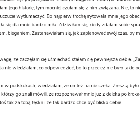
m jego historię, tym mocniej czułam się z nim związana. Nie, to nie 
 uczucie wytłumaczyć. Bo najpierw trochę irytowała mnie jego obec
ła się dla mnie bardzo miła. Zdziwiłam się, kiedy zdałam sobie spr
m, bieganiem. Zastanawiałam się, jak zaplanować swój czas, by 
uwagę, że zaczęłam się uśmiechać, stałam się pewniejsza siebie. „Za
ja nie wiedziałam, co odpowiedzieć, bo to przecież nie było takie o
m w podskokach, wiedziałam, że on też na nie czeka. Zresztą było 
, którzy go znali mówili, że rozpoznawał mnie już z daleka po kroka
oś tak za tobą tęskni, że tak bardzo chce być blisko ciebie.