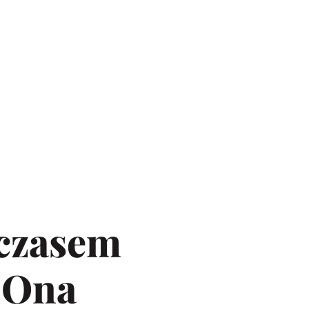
 czasem
. Ona