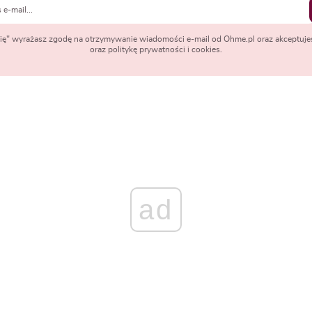
 się" wyrażasz zgodę na otrzymywanie wiadomości e-mail od Ohme.pl oraz akceptuje
oraz politykę prywatności i cookies.
ad