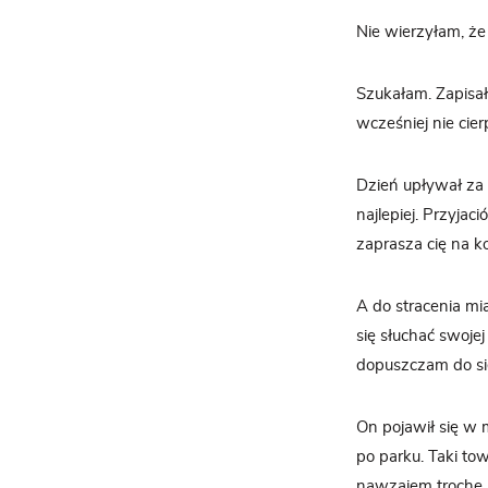
Nie wierzyłam, że 
Szukałam. Zapisał
wcześniej nie cie
Dzień upływał za 
najlepiej. Przyjac
zaprasza cię na ko
A do stracenia m
się słuchać swojej 
dopuszczam do sie
On pojawił się w 
po parku. Taki to
nawzajem trochę 