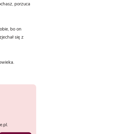
ochasz, porzuca
obie, bo on
jechał się z
owieka.
.pl.