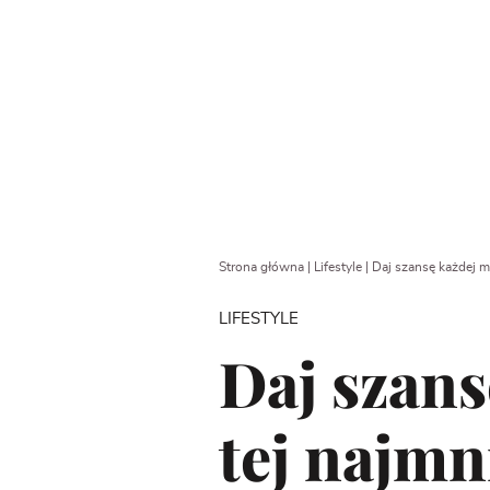
Strona główna
|
Lifestyle
|
Daj szansę każdej m
LIFESTYLE
Daj szans
tej najmn