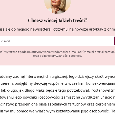
Chcesz więcej takich treści?
isz się do mojego newslettera i otrzymuj najnowsze artykuły z ohme
 się" wyrażasz zgodę na otrzymywanie wiadomości e-mail od Ohme.pl oraz akceptuje
oraz politykę prywatności i cookies.
oddany żadnej interwencji chirurgicznej. Jego dzisiejszy skrót wyn
artnerem, podjęliśmy decyzję wspólnie, z wszelkimi konsekwencjami,
tak długo, jak długo Maks będzie tego potrzebował. Postanowiliśm
owaniu jego psychiki i osobowości, zamiast na „wydłużaniu” jego n
iństwo przepełnione bielą szpitalnych fartuchów oraz cierpieniem
iliśmy mu pomoc we właściwym kształtowaniu jego osobowości. Ta