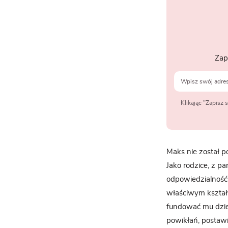
Zap
Klikając "Zapisz
Maks nie został p
Jako rodzice, z p
odpowiedzialność 
właściwym kształt
fundować mu dziec
powikłań, postaw