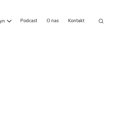
Przejdź do treści
Podcast
O nas
Kontakt
zyn