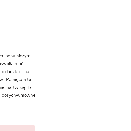
ach, bo w niczym
oswoiłam ból,
 po ludzku – na
owi. Pamiętam to
ie martw się. Ta
 nim dosyć wymowne