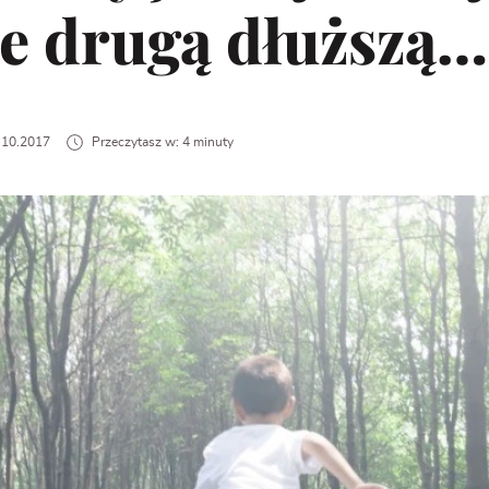
le drugą dłuższą…
9.10.2017
Przeczytasz w: 4 minuty