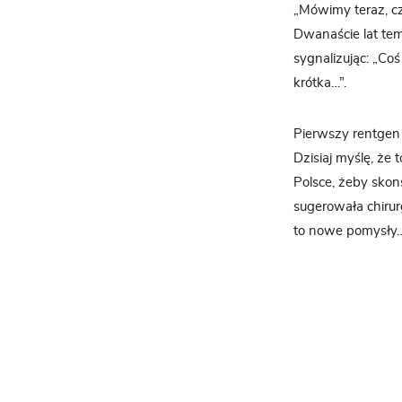
„Mówimy teraz, cz
Dwanaście lat tem
sygnalizując: „Co
krótka…”.
Pierwszy rentgen 
Dzisiaj myślę, że 
Polsce, żeby skon
sugerowała chirurg
to nowe pomysły