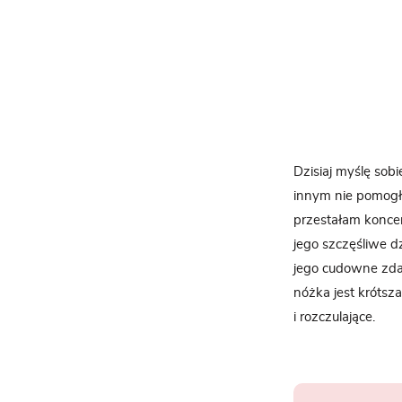
Dzisiaj myślę sob
innym nie pomogł
przestałam koncen
jego szczęśliwe d
jego cudowne zdan
nóżka jest krótsz
i rozczulające.