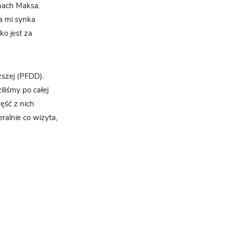
inach Maksa.
a mi synka
ko jest za
ższej (PFDD).
iliśmy po całej
ęść z nich
ralnie co wizyta,