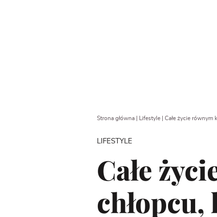
Strona główna
|
Lifestyle
|
Całe życie równym k
LIFESTYLE
Całe życ
chłopcu, 