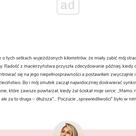
ad
ie o tych setkach wyjeżdżonych kilometrów, że miały zabić mój str
y. Radość z macierzyństwa przyszła zdecydowanie później, kiedy 
trować się na jego niepełnosprawności a postawiłam zwyczajnie i
zieciństwo. Bo i mój smutek zaczął najwidoczniej doskwierać synk
ie, które zawsze powtarzał, kiedy żal ściskał moje serce: „Mamo, n
a ale za to druga – dłuższa”… Poczucie „sprawiedliwości” było w