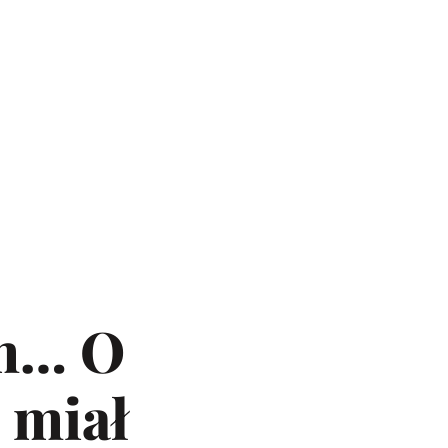
em… O
 miał