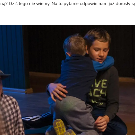
zną? Dziś tego nie wiemy. Na to pytanie odpowie nam już dorosły s