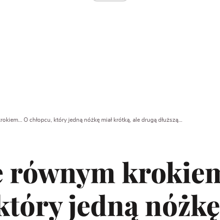
rokiem… O chłopcu, który jedną nóżkę miał krótką, ale drugą dłuższą…
ie równym kroki
który jedną nóżkę