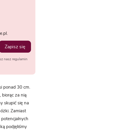
.pl.
Zapisz się
sz nasz regulamin
osi ponad 30 cm.
 biorąc za nią
y skupić się na
óżki. Zamiast
 potencjalnych
ką podjęliśmy