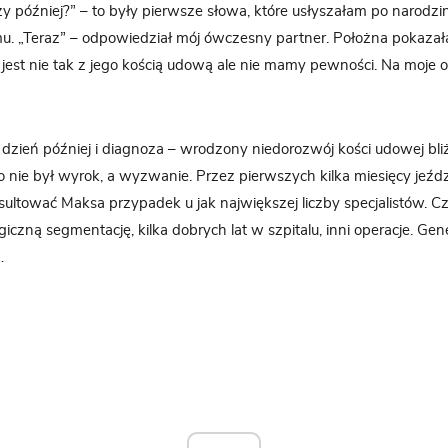
y później?” – to były pierwsze słowa, które usłyszałam po narodz
u. „Teraz” – odpowiedział mój ówczesny partner. Położna pokazał
ś jest nie tak z jego kością udową ale nie mamy pewności. Na moje o
dzień później i diagnoza – wrodzony niedorozwój kości udowej bli
to nie był wyrok, a wyzwanie. Przez pierwszych kilka miesięcy jeźdz
sultować Maksa przypadek u jak największej liczby specjalistów. Cz
iczną segmentację, kilka dobrych lat w szpitalu, inni operacje. Gene
…