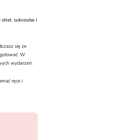
 strat, sukcesów i
liczasz się ze
zygotować. W
owych wydarzeń.
łamać ręce i