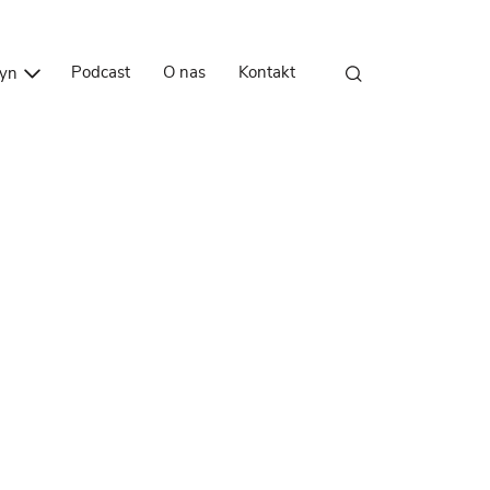
Przejdź do treści
Podcast
O nas
Kontakt
zyn