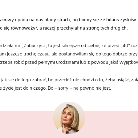
życiowy
i pada na nas blady strach, bo boimy się że bilans zysków i
e się równoważył, a raczej przechylał na stronę tych drugich.
działa mi: „Zobaczysz, to jest silniejsze od ciebie, że przed „40” roz
am jeszcze trochę czasu, ale postanowiłam się do tego dobrze pr
 trzeba robić przed pełnymi urodzinami lub z powodu jakiś wyjątk
 jak się do tego zabrać, bo przecież nie chodzi o to, żeby usiąść, za
e życie jest do niczego. Bo – sorry – na pewno nie jest.