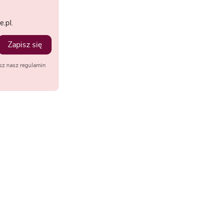
.pl.
Zapisz się
sz nasz regulamin