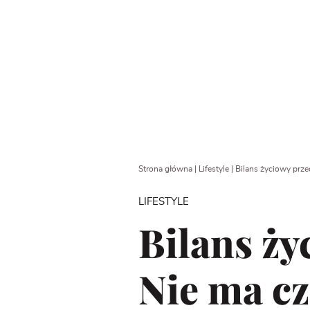
Strona główna
|
Lifestyle
|
Bilans życiowy prze
LIFESTYLE
Bilans ży
Nie ma cz