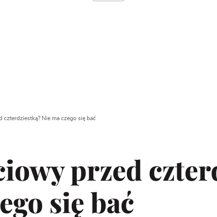
d czterdziestką? Nie ma czego się bać
ciowy przed czter
ego się bać