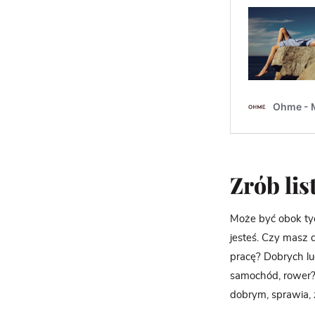
Zrób lis
Może być obok tyc
jesteś. Czy masz 
pracę? Dobrych lu
samochód, rower? 
dobrym, sprawia, ż