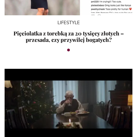
LIFESTYLE
Pięciolatka z torebką za 20 tysięcy złotych –
przesada, czy przywilej bogatych?