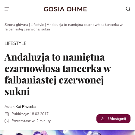
Go
to
Show menu
content
Strona główna
|
Lifestyle
|
Andaluzja to namiętna czarnowłosa tancerka w
falbaniastej czerwonej sukni
LIFESTYLE
Andaluzja to namiętna
czarnowłosa tancerka w
falbaniastej czerwonej
sukni
Autor:
Kat Piwecka
Publikacja: 18.03.2017
Udostępnij
Przeczytasz w: 2 minuty