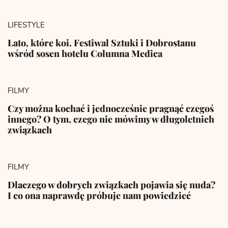
LIFESTYLE
Lato, które koi. Festiwal Sztuki i Dobrostanu
wśród sosen hotelu Columna Medica
FILMY
Czy można kochać i jednocześnie pragnąć czegoś
innego? O tym, czego nie mówimy w długoletnich
związkach
FILMY
Dlaczego w dobrych związkach pojawia się nuda?
I co ona naprawdę próbuje nam powiedzieć