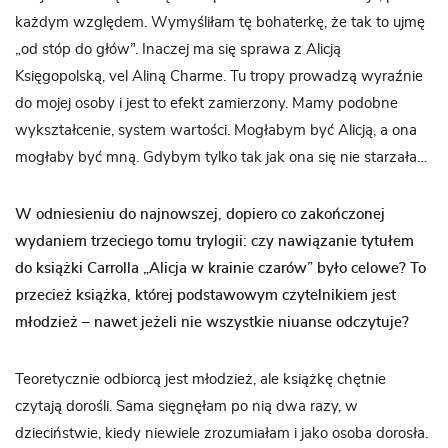
każdym względem. Wymyśliłam tę bohaterkę, że tak to ujmę
„od stóp do głów”. Inaczej ma się sprawa z Alicją
Księgopolską, vel Aliną Charme. Tu tropy prowadzą wyraźnie
do mojej osoby i jest to efekt zamierzony. Mamy podobne
wykształcenie, system wartości. Mogłabym być Alicją, a ona
mogłaby być mną. Gdybym tylko tak jak ona się nie starzała…
W odniesieniu do najnowszej, dopiero co zakończonej
wydaniem trzeciego tomu trylogii: czy nawiązanie tytułem
do książki Carrolla „Alicja w krainie czarów” było celowe? To
przecież książka, której podstawowym czytelnikiem jest
młodzież – nawet jeżeli nie wszystkie niuanse odczytuje?
Teoretycznie odbiorcą jest młodzież, ale książkę chętnie
czytają dorośli. Sama sięgnęłam po nią dwa razy, w
dzieciństwie, kiedy niewiele zrozumiałam i jako osoba dorosła.