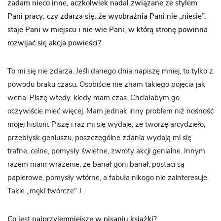
zadam nieco inne, aczkolwiek nadal związane ze stylem
Pani pracy: czy zdarza się, że wyobraźnia Pani nie „niesie”,
staje Pani w miejscu i nie wie Pani, w którą stronę powinna
rozwijać się akcja powieści?
To mi się nie zdarza. Jeśli danego dnia napiszę mniej, to tylko z
powodu braku czasu. Osobiście nie znam takiego pojęcia jak
wena. Piszę wtedy, kiedy mam czas. Chciałabym go
oczywiście mieć więcej. Mam jednak inny problem niż nośność
mojej historii. Piszę i raz mi się wydaje, że tworzę arcydzieło,
przebłysk geniuszu, poszczególne zdania wydają mi się
trafne, celne, pomysły świetne, zwroty akcji genialne. Innym
razem mam wrażenie, że banał goni banał, postaci są
papierowe, pomysły wtórne, a fabuła nikogo nie zainteresuje.
Takie „męki twórcze” J .
Co jest najprzyjemniejsze w pisaniu książki?