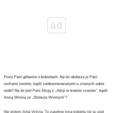
ad
Pisze Pani głównie o kobietach. Na ile obdarza je Pani
cechami swoimi, bądź zaobserwowanymi u znanych sobie
osób? Na ile jest Pani Alicją z „Alicji w krainie czasów”, bądź
Anną Winną ze „Stulecia Winnych”?
Nie jestem Anią Winną. To zupełnie inna kobieta niż ja, pod