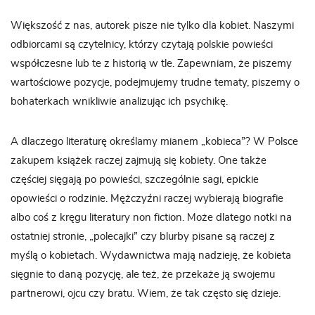
Większość z nas, autorek pisze nie tylko dla kobiet. Naszymi
odbiorcami są czytelnicy, którzy czytają polskie powieści
współczesne lub te z historią w tle. Zapewniam, że piszemy
wartościowe pozycje, podejmujemy trudne tematy, piszemy o
bohaterkach wnikliwie analizując ich psychikę.
A dlaczego literaturę określamy mianem „kobieca”? W Polsce
zakupem książek raczej zajmują się kobiety. One także
częściej sięgają po powieści, szczególnie sagi, epickie
opowieści o rodzinie. Mężczyźni raczej wybierają biografie
albo coś z kręgu literatury non fiction. Może dlatego notki na
ostatniej stronie, „polecajki” czy blurby pisane są raczej z
myślą o kobietach. Wydawnictwa mają nadzieję, że kobieta
sięgnie to daną pozycję, ale też, że przekaże ją swojemu
partnerowi, ojcu czy bratu. Wiem, że tak często się dzieje.