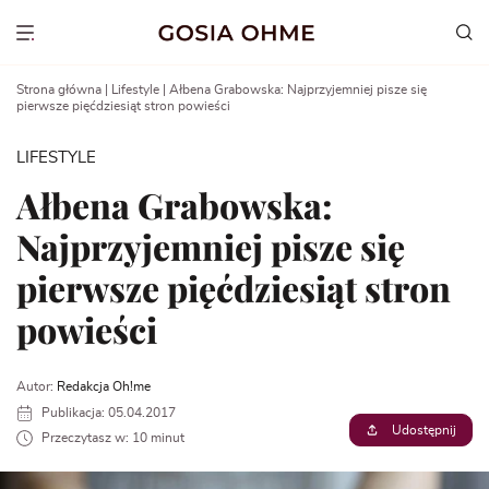
Go
to
Show menu
content
Strona główna
|
Lifestyle
|
Ałbena Grabowska: Najprzyjemniej pisze się
pierwsze pięćdziesiąt stron powieści
LIFESTYLE
Ałbena Grabowska:
Najprzyjemniej pisze się
pierwsze pięćdziesiąt stron
powieści
Autor:
Redakcja Oh!me
Publikacja: 05.04.2017
Udostępnij
Przeczytasz w: 10 minut