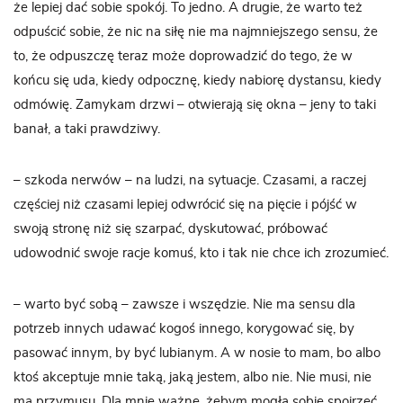
że lepiej dać sobie spokój. To jedno. A drugie, że warto też
odpuścić sobie, że nic na siłę nie ma najmniejszego sensu, że
to, że odpuszczę teraz może doprowadzić do tego, że w
końcu się uda, kiedy odpocznę, kiedy nabiorę dystansu, kiedy
odmówię. Zamykam drzwi – otwierają się okna – jeny to taki
banał, a taki prawdziwy.
– szkoda nerwów – na ludzi, na sytuacje. Czasami, a raczej
częściej niż czasami lepiej odwrócić się na pięcie i pójść w
swoją stronę niż się szarpać, dyskutować, próbować
udowodnić swoje racje komuś, kto i tak nie chce ich zrozumieć.
– warto być sobą – zawsze i wszędzie. Nie ma sensu dla
potrzeb innych udawać kogoś innego, korygować się, by
pasować innym, by być lubianym. A w nosie to mam, bo albo
ktoś akceptuje mnie taką, jaką jestem, albo nie. Nie musi, nie
ma przymusu. Dla mnie ważne, żebym mogła sobie spojrzeć