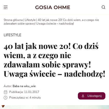
Go
to
Show menu
content
Strona główna
|
Lifestyle
|
40 lat jak nowe 20! Co dziś wiem, a z czego nie
zdawałam sobie sprawy! Uwaga świecie – nadchodzę!
LIFESTYLE
40 lat jak nowe 20! Co dziś
wiem, a z czego nie
zdawałam sobie sprawy!
Uwaga świecie – nadchodzę!
Autor:
Baba na wku_wie
Publikacja: 11.01.2017
Udostępnij
Przeczytasz w: 4 minuty