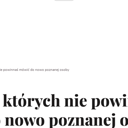
 nie powinnaś mówić do nowo poznanej osoby
, których nie pow
 nowo poznanej 