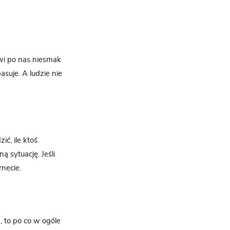
wi po nas niesmak
suje. A ludzie nie
ić, ile ktoś
 sytuację. Jeśli
necie.
, to po co w ogóle