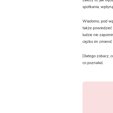
zależy to, jak b
spotkania, wpłyną
Wiadomo, pod wpł
także powiedzieć 
ludzie nie zapomi
ciężko im zmienić
Dlatego zobacz, c
co poznałaś.