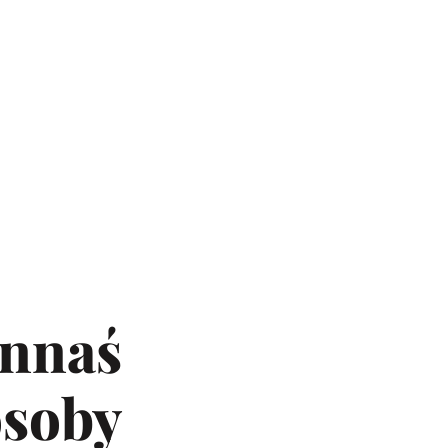
innaś
osoby