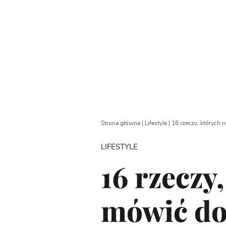
Strona główna
|
Lifestyle
|
16 rzeczy, których
LIFESTYLE
16 rzeczy
mówić do