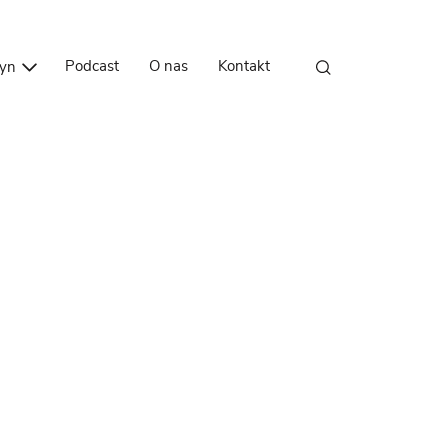
Przejdź do treści
Podcast
O nas
Kontakt
zyn