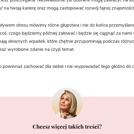
ędziesz postrzegana. Nieświadomie źle dobrane mogą zaważyć na l
ć na twoją karierę oraz mogą zastopować rozwój fajnej znajomości
ywem stresu mówimy różne głupstwa i nie do końca przemyślan
coś, czego będziemy później żałować i będzie się ciągnąć za nami 
nają słownych wpadek, które chętnie przypominają podczas różnyc
 raz wyrobione zdanie na czyjś temat.
o powinnaś zachować dla siebie i nie wypowiadać tego głośno do o
Chcesz więcej takich treści?