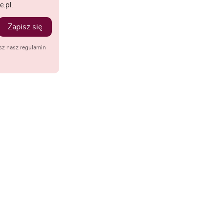
.pl.
Zapisz się
sz nasz regulamin