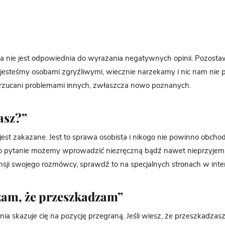
 nie jest odpowiednia do wyrażania negatywnych opinii. Pozosta
 jesteśmy osobami zgryźliwymi, wiecznie narzekamy i nic nam nie pa
arzucani problemami innych, zwłaszcza nowo poznanych.
asz?”
jest zakazane. Jest to sprawa osobista i nikogo nie powinno obchodz
to pytanie możemy wprowadzić niezręczną bądź nawet nieprzyjemną
nsji swojego rozmówcy, sprawdź to na specjalnych stronach w inter
zam, że przeszkadzam”
nia skazuje cię na pozycję przegraną. Jeśli wiesz, że przeszkadzasz