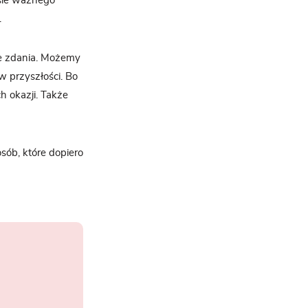
osie ważnego
.
e zdania. Możemy
w przyszłości. Bo
h okazji. Także
sób, które dopiero