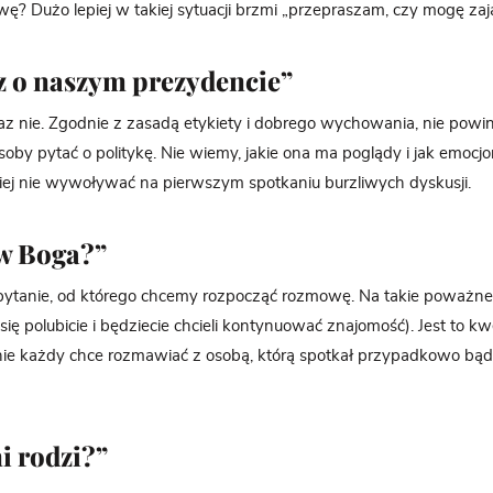
? Dużo lepiej w takiej sytuacji brzmi „przepraszam, czy mogę zają
z o naszym prezydencie”
e raz nie. Zgodnie z zasadą etykiety i dobrego wychowania, nie pow
oby pytać o politykę. Nie wiemy, jakie ona ma poglądy i jak emocj
epiej nie wywoływać na pierwszym spotkaniu burzliwych dyskusji.
 w Boga?”
o pytanie, od którego chcemy rozpocząć rozmowę. Na takie poważne
i się polubicie i będziecie chcieli kontynuować znajomość). Jest to kw
j nie każdy chce rozmawiać z osobą, którą spotkał przypadkowo bądź
i rodzi?”