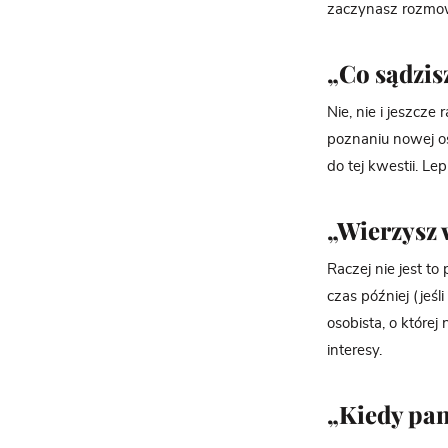
zaczynasz rozmowę
„Co sądzis
Nie, nie i jeszcz
poznaniu nowej os
do tej kwestii. L
„Wierzysz
Raczej nie jest t
czas później (jeśl
osobista, o które
interesy.
„Kiedy pan