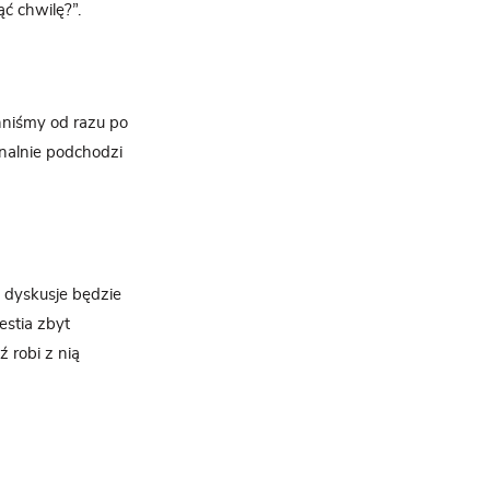
ć chwilę?”.
inniśmy od razu po
onalnie podchodzi
 dyskusje będzie
estia zbyt
 robi z nią