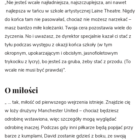
„Nie jesteś wcale najładniejsza, najszczuplejsza, ani nawet
najlepsza w tańcu w szkole artystycznej Laine Theatre. Nigdy
do końca tam nie pasowałaś, chociaż nie możesz narzekać –
masz bardzo miłe koleżanki. Twoja cera pozostawia wiele do
życzenia. No i uważasz, że dyrektor specjalnie kazał ci stać z
tyłu podczas występu z okazji końca szkoły (w tym
okropnym, upokarzającym i obcisłym, jasnofioletowym
trykociku z lycry), bo jesteś za gruba, żeby stać z przodu. (To
wcale nie musi być prawda)”.
O miłości
„ … tak, miłość od pierwszego wejrzenia istnieje. Znajdzie cię
w loży drużyny Manchester United – chociaż będziesz
odrobinę wstawiona, więc szczegóły mogą wyglądać
odrobinę inaczej. Podczas gdy inni piłkarze będą popijać przy
barze z kumplami, David zostanie gdzieś z boku, ze swoją