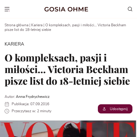
Go
to
Show menu
content
Strona główna
|
Kariera
|
O kompleksach, pasji i miłości… Victoria Beckham
pisze list do 18-letniej siebie
KARIERA
O kompleksach, pasji i
miłości… Victoria Beckham
pisze list do 18-letniej siebie
Autor:
Anna Frydrychewicz
Publikacja: 07.09.2016
Udostępnij
Przeczytasz w: 2 minuty