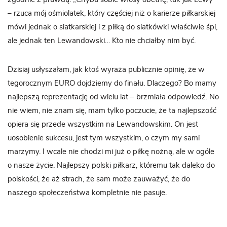
– rzuca mój ośmiolatek, który częściej niż o karierze piłkarskiej
mówi jednak o siatkarskiej i z piłką do siatkówki właściwie śpi,
ale jednak ten Lewandowski… Kto nie chciałby nim być.
Dzisiaj usłyszałam, jak ktoś wyraża publicznie opinię, że w
tegorocznym EURO dojdziemy do finału. Dlaczego? Bo mamy
najlepszą reprezentację od wielu lat – brzmiała odpowiedź. No
nie wiem, nie znam się, mam tylko poczucie, że ta najlepszość
opiera się przede wszystkim na Lewandowskim. On jest
uosobienie sukcesu, jest tym wszystkim, o czym my sami
marzymy. I wcale nie chodzi mi już o piłkę nożną, ale w ogóle
o nasze życie. Najlepszy polski piłkarz, któremu tak daleko do
polskości, że aż strach, że sam może zauważyć, że do
naszego społeczeństwa kompletnie nie pasuje.