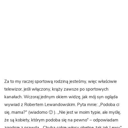
Za to my raczej sportową rodziną jesteśmy, więc właściwie
telewizor, jeśli włączony, krąży zawsze po sportowych
kanałach. Wczoraj jednym okiem widzę, jak mój syn ogląda
wywiad z Robertem Lewandowskim. Pyta mnie: „Podoba ci
się, mama?” (wiadomo 🙂 ). „Nie jest w moim typie, ale myślę,
że są kobiety, którym podoba się na pewno” – odpowiadam
zgodnie z prawdą. „Chyba sobie włosy obetnę, tak jak Lewy”