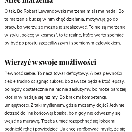
O tak. Bo Robert Lewandowski marzenia miał i ma nadal. Bo
te marzenia budzą w nim chęć działania, motywują go do
pracy, bo wierzy, że można je zrealizować. To nie są marzenia
w stylu „polecę w kosmos”, to te realne, które warto spełniać,
by być po prostu szczęśliwszym i spełnionym człowiekiem.
Wierzyć w swoje możliwości
Pewność siebie. To nasz towar deficytowy. A bez pewności
siebie trudno osiągnąć sukces, bo zawsze będzie ktoś lepszy,
bo nigdy dostatecznie na nic nie zasłużymy, bo może bardziej
ktoś inny nadaje się niż my. Bo brak mi kompetencji,
umiejętności. Z taki myśleniem, gdzie możemy dojść? Jedynie
dotrzeć do linii końcowej boiska, bo nigdy nie odważmy się
wejść na murawę. Trzeba umieć rozepchnąć się łokciami i
podnieść rękę i powiedzieć: „Ja chcę spróbować, myślę, że się