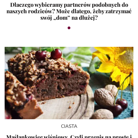
Dlaczego wybieramy partnerów podobnych do
naszych rodziców? Może dlatego, żeby zatrzymać
swój „dom” na dłużej?
CIASTA
Maślankowiec wiśniowy. Czyli przepis na proste i