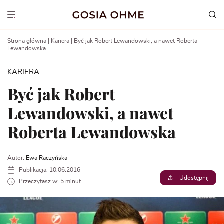
Go
to
Show menu
content
Strona główna
|
Kariera
|
Być jak Robert Lewandowski, a nawet Roberta
Lewandowska
KARIERA
Być jak Robert
Lewandowski, a nawet
Roberta Lewandowska
Autor:
Ewa Raczyńska
Publikacja: 10.06.2016
Udostępnij
Przeczytasz w: 5 minut