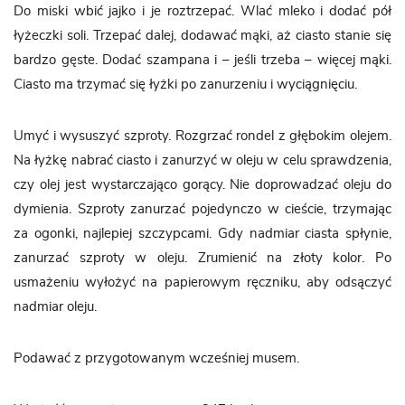
Do miski wbić jajko i je roztrzepać. Wlać mleko i dodać pół
łyżeczki soli. Trzepać dalej, dodawać mąki, aż ciasto stanie się
bardzo gęste. Dodać szampana i – jeśli trzeba – więcej mąki.
Ciasto ma trzymać się łyżki po zanurzeniu i wyciągnięciu.
Umyć i wysuszyć szproty. Rozgrzać rondel z głębokim olejem.
Na łyżkę nabrać ciasto i zanurzyć w oleju w celu sprawdzenia,
czy olej jest wystarczająco gorący. Nie doprowadzać oleju do
dymienia. Szproty zanurzać pojedynczo w cieście, trzymając
za ogonki, najlepiej szczypcami. Gdy nadmiar ciasta spłynie,
zanurzać szproty w oleju. Zrumienić na złoty kolor. Po
usmażeniu wyłożyć na papierowym ręczniku, aby odsączyć
nadmiar oleju.
Podawać z przygotowanym wcześniej musem.