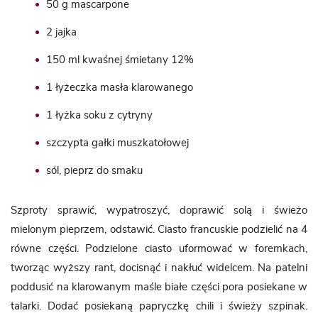
50 g mascarpone
2 jajka
150 ml kwaśnej śmietany 12%
1 łyżeczka masła klarowanego
1 łyżka soku z cytryny
szczypta gałki muszkatołowej
sól, pieprz do smaku
Szproty sprawić, wypatroszyć, doprawić solą i świeżo
mielonym pieprzem, odstawić. Ciasto francuskie podzielić na 4
równe części. Podzielone ciasto uformować w foremkach,
tworząc wyższy rant, docisnąć i nakłuć widelcem. Na patelni
poddusić na klarowanym maśle białe części pora posiekane w
talarki. Dodać posiekaną papryczkę chili i świeży szpinak.