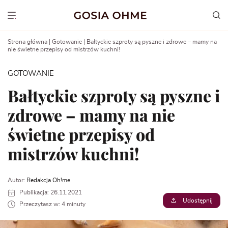
Go
to
Show menu
content
Strona główna
|
Gotowanie
|
Bałtyckie szproty są pyszne i zdrowe – mamy na
nie świetne przepisy od mistrzów kuchni!
GOTOWANIE
Bałtyckie szproty są pyszne i
zdrowe – mamy na nie
świetne przepisy od
mistrzów kuchni!
Autor:
Redakcja Oh!me
Publikacja: 26.11.2021
Udostępnij
Przeczytasz w: 4 minuty