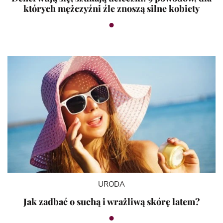
których mężczyźni źle znoszą silne kobiety
URODA
Jak zadbać o suchą i wrażliwą skórę latem?