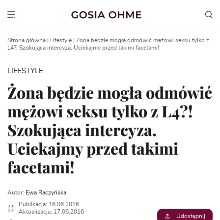
Go
to
Show menu
content
Strona główna
|
Lifestyle
|
Żona będzie mogła odmówić mężowi seksu tylko z
L4?! Szokująca intercyza. Uciekajmy przed takimi facetami!
LIFESTYLE
Żona będzie mogła odmówić
mężowi seksu tylko z L4?!
Szokująca intercyza.
Uciekajmy przed takimi
facetami!
Autor:
Ewa Raczyńska
Publikacja: 16.06.2016
Aktualizacja: 17.06.2016
Udostępnij