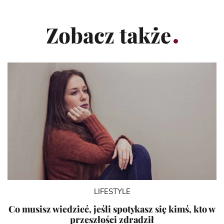
Zobacz także
LIFESTYLE
Co musisz wiedzieć, jeśli spotykasz się kimś, kto w
przeszłości zdradził