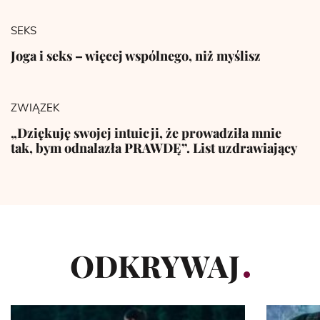
SEKS
Joga i seks – więcej wspólnego, niż myślisz
ZWIĄZEK
„Dziękuję swojej intuicji, że prowadziła mnie
tak, bym odnalazła PRAWDĘ”. List uzdrawiający
ODKRYWAJ