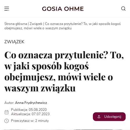
Go
to
Show menu
content
Strona główna
|
Związek
|
Co oznacza przytulenie? To, w jaki sposób kogoś
obejmujesz, mówi wiele o waszym związku
ZWIĄZEK
Co oznacza przytulenie? To,
w jaki sposób kogoś
obejmujesz, mówi wiele o
waszym związku
Autor:
Anna Frydrychewicz
Publikacja: 05.08.2020
Aktualizacja: 07.07.2023
Udostępnij
Przeczytasz w: 2 minuty