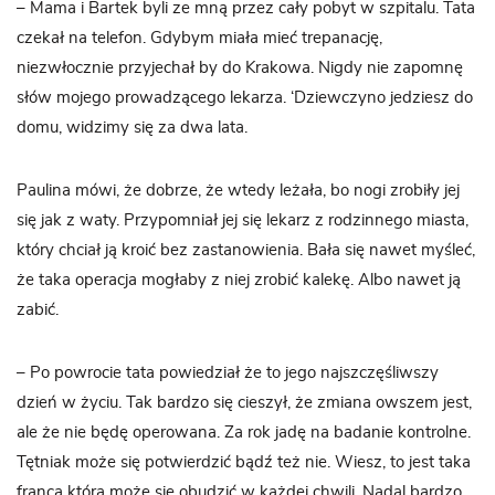
– Mama i Bartek byli ze mną przez cały pobyt w szpitalu. Tata
czekał na telefon. Gdybym miała mieć trepanację,
niezwłocznie przyjechał by do Krakowa. Nigdy nie zapomnę
słów mojego prowadzącego lekarza. ‘Dziewczyno jedziesz do
domu, widzimy się za dwa lata.
Paulina mówi, że dobrze, że wtedy leżała, bo nogi zrobiły jej
się jak z waty. Przypomniał jej się lekarz z rodzinnego miasta,
który chciał ją kroić bez zastanowienia. Bała się nawet myśleć,
że taka operacja mogłaby z niej zrobić kalekę. Albo nawet ją
zabić.
– Po powrocie tata powiedział że to jego najszczęśliwszy
dzień w życiu. Tak bardzo się cieszył, że zmiana owszem jest,
ale że nie będę operowana. Za rok jadę na badanie kontrolne.
Tętniak może się potwierdzić bądź też nie. Wiesz, to jest taka
franca która może się obudzić w każdej chwili. Nadal bardzo