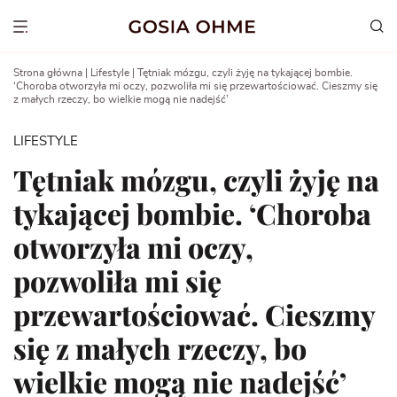
Go
to
Show menu
content
Strona główna
|
Lifestyle
|
Tętniak mózgu, czyli żyję na tykającej bombie.
‘Choroba otworzyła mi oczy, pozwoliła mi się przewartościować. Cieszmy się
z małych rzeczy, bo wielkie mogą nie nadejść’
LIFESTYLE
Tętniak mózgu, czyli żyję na
tykającej bombie. ‘Choroba
otworzyła mi oczy,
pozwoliła mi się
przewartościować. Cieszmy
się z małych rzeczy, bo
wielkie mogą nie nadejść’