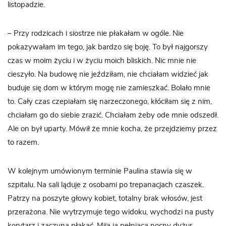
listopadzie.
– Przy rodzicach i siostrze nie płakałam w ogóle. Nie
pokazywałam im tego, jak bardzo się boję. To był najgorszy
czas w moim życiu i w życiu moich bliskich. Nic mnie nie
cieszyło. Na budowę nie jeździłam, nie chciałam widzieć jak
buduje się dom w którym mogę nie zamieszkać. Bolało mnie
to. Cały czas czepiałam się narzeczonego, kłóciłam się z nim,
chciałam go do siebie zrazić. Chciałam żeby ode mnie odszedł.
Ale on był uparty. Mówił że mnie kocha, że przejdziemy przez
to razem.
W kolejnym umówionym terminie Paulina stawia się w
szpitalu. Na sali ląduje z osobami po trepanacjach czaszek.
Patrzy na poszyte głowy kobiet, totalny brak włosów, jest
przerażona. Nie wytrzymuje tego widoku, wychodzi na pusty
korytarz i zaczyna płakać. Mija ją pełniąca nocny dyżur