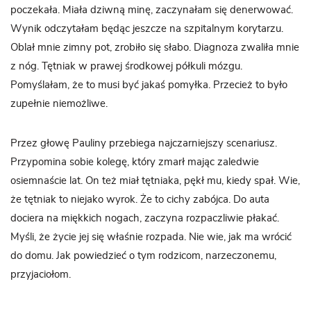
poczekała. Miała dziwną minę, zaczynałam się denerwować.
Wynik odczytałam będąc jeszcze na szpitalnym korytarzu.
Oblał mnie zimny pot, zrobiło się słabo. Diagnoza zwaliła mnie
z nóg. Tętniak w prawej środkowej półkuli mózgu.
Pomyślałam, że to musi być jakaś pomyłka. Przecież to było
zupełnie niemożliwe.
Przez głowę Pauliny przebiega najczarniejszy scenariusz.
Przypomina sobie kolegę, który zmarł mając zaledwie
osiemnaście lat. On też miał tętniaka, pękł mu, kiedy spał. Wie,
że tętniak to niejako wyrok. Że to cichy zabójca. Do auta
dociera na miękkich nogach, zaczyna rozpaczliwie płakać.
Myśli, że życie jej się właśnie rozpada. Nie wie, jak ma wrócić
do domu. Jak powiedzieć o tym rodzicom, narzeczonemu,
przyjaciołom.