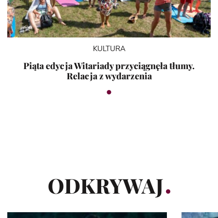
KULTURA
Piąta edycja Witariady przyciągnęła tłumy.
Relacja z wydarzenia
ODKRYWAJ