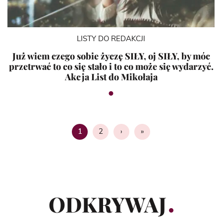
LISTY DO REDAKCJI
Już wiem czego sobie życzę SIŁY, oj SIŁY, by móc
przetrwać to co się stało i to co może się wydarzyć.
Akcja List do Mikołaja
2
›
»
1
Strona
ODKRYWAJ