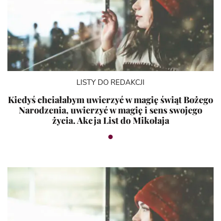
LISTY DO REDAKCJI
Kiedyś chciałabym uwierzyć w magię świąt Bożego
Narodzenia, uwierzyć w magię i sens swojego
życia. Akcja List do Mikołaja