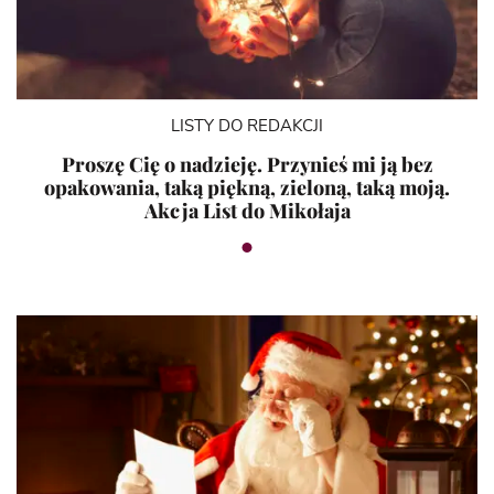
LISTY DO REDAKCJI
Proszę Cię o nadzieję. Przynieś mi ją bez
opakowania, taką piękną, zieloną, taką moją.
Akcja List do Mikołaja