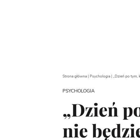
Strona główna
|
Psychologia
|
„Dzień po tym, k
PSYCHOLOGIA
„Dzień po
nie będzi