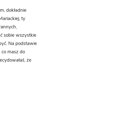
em, dokładnie
ariackiej, ty
rannych,
ć sobie wszystkie
e być. Na podstawie
o, co masz do
decydowałaś, że