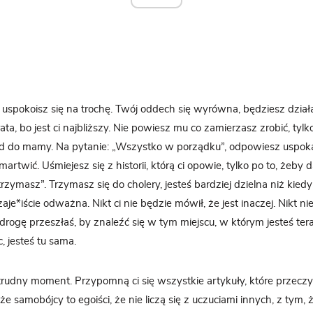
spokoisz się na trochę. Twój oddech się wyrówna, będziesz dział
a, bo jest ci najbliższy. Nie powiesz mu co zamierzasz zrobić, tylk
d do mamy. Na pytanie: „Wszystko w porządku”, odpowiesz uspoka
martwić. Uśmiejesz się z historii, którą ci opowie, tylko po to, żeby
trzymasz”. Trzymasz się do cholery, jesteś bardziej dzielna niż kied
zaje*iście odważna. Nikt ci nie będzie mówił, że jest inaczej. Nikt nie
rogę przeszłaś, by znaleźć się w tym miejscu, w którym jesteś teraz
 jesteś tu sama.
rudny moment. Przypomną ci się wszystkie artykuły, które przeczy
 że samobójcy to egoiści, że nie liczą się z uczuciami innych, z tym,