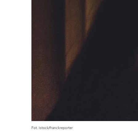
Fot. istock/franckreporter