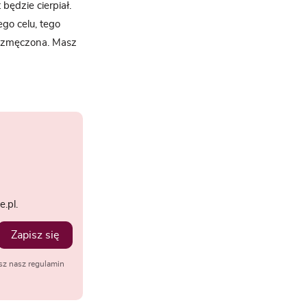
będzie cierpiał.
ego celu, tego
zo zmęczona. Masz
.pl.
Zapisz się
sz nasz regulamin