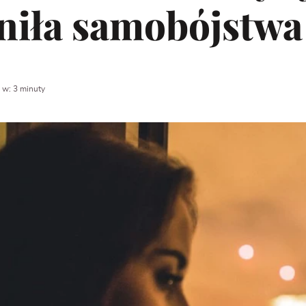
łniła samobójstwa
 w: 3 minuty