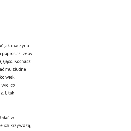
ać jak maszyna.
o poprosisz, żeby
jająco. Kochasz
 dać mu złudne
ykolwiek
 wie, co
. I, tak
tałaś w
 że ich krzywdzą,