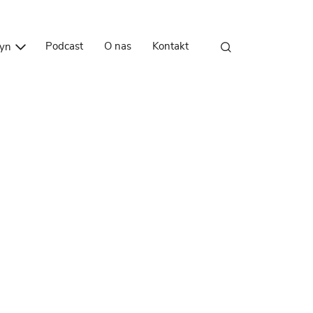
Przejdź do treści
Podcast
O nas
Kontakt
zyn