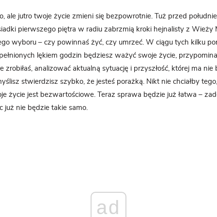
o, ale jutro twoje życie zmieni się bezpowrotnie. Tuż przed południ
iadki pierwszego piętra w radiu zabrzmią kroki hejnalisty z Wieży M
go wyboru – czy powinnaś żyć, czy umrzeć. W ciągu tych kilku po
pełnionych lękiem godzin będziesz ważyć swoje życie, przypomina
re zrobiłaś, analizować aktualną sytuację i przyszłość, której ma ni
ślisz stwierdzisz szybko, że jesteś porażką. Nikt nie chciałby teg
je życie jest bezwartościowe. Teraz sprawa będzie już łatwa – za
ic już nie będzie takie samo.
ad