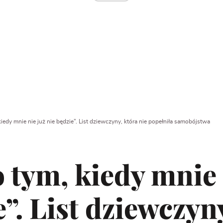
iedy mnie nie już nie będzie”. List dziewczyny, która nie popełniła samobójstwa
 tym, kiedy mnie 
e”. List dziewczyn