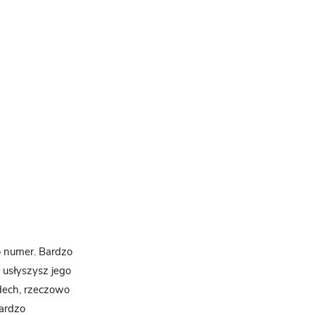
go numer. Bardzo
 usłyszysz jego
ddech, rzeczowo
bardzo