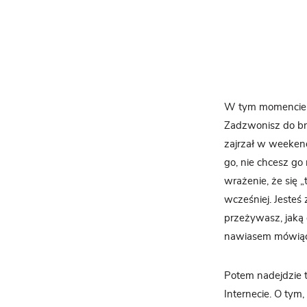
W tym momencie u
Zadzwonisz do brat
zajrzał w weeken
go, nie chcesz go 
wrażenie, że się „
wcześniej. Jesteś 
przeżywasz, jaką d
nawiasem mówiąc,
Potem nadejdzie t
Internecie. O tym,