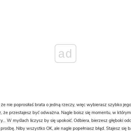
ad
, że nie poprosiłaś brata o jedną rzeczy, więc wybierasz szybko je
z, że przestajesz być odważna. Nagle boisz się momentu, w którym
rzy… W myślach liczysz by się upokoić. Odbiera, bierzesz głęboki o
prośbę. Niby wszystko OK, ale nagle popełniasz błąd. Stajesz się 