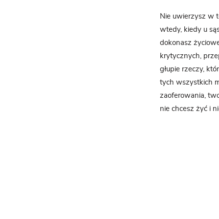
Nie uwierzysz w t
wtedy, kiedy u sąs
dokonasz życiowe
krytycznych, prze
głupie rzeczy, któ
tych wszystkich my
zaoferowania, two
nie chcesz żyć i n