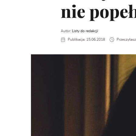
nie pope
Autor:
Listy do redakcji
Publikacja: 15.06.2018
Przeczytasz