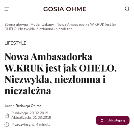
Go
to
Show menu
content
Strona główna
|
Moda
|
Zakupy
|
Nowa Ambasadorka W.KRUK jest jak
OHELO. Niezwykła, niezłomna i niezależna
LIFESTYLE
Nowa Ambasadorka
W.KRUK jest jak OHELO.
Niezwykła, niezłomna i
niezależna
Autor:
Redakcja Oh!me
Publikacja: 28.02.2019
Aktualizacja: 01.03.2019
Udostępnij
Przeczytasz w: 4 minuty