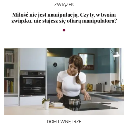
ZWIĄZEK
Miłość nie jest manipulacją. Czy ty, w twoim
związku, nie stajesz się ofiarą manipulatora?
DOM I WNĘTRZE