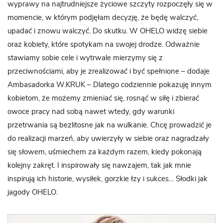
wyprawy na najtrudniejsze życiowe szczyty rozpoczęły się w
momencie, w którym podjęłam decyzję, że będę walczyć,
upadać i znowu walczyć. Do skutku. W OHELO widzę siebie
oraz kobiety, które spotykam na swojej drodze. Odważnie
stawiamy sobie cele i wytrwale mierzymy się z
przeciwnościami, aby je zrealizować i być spełnione – dodaje
Ambasadorka W.KRUK – Dlatego codziennie pokazuję innym
kobietom, że możemy zmieniać się, rosnąć w siłę i zbierać
owoce pracy nad sobą nawet wtedy, gdy warunki
przetrwania są bezlitosne jak na wulkanie. Chcę prowadzić je
do realizacji marzeń, aby uwierzyły w siebie oraz nagradzały
się słowem, uśmiechem za każdym razem, kiedy pokonają
kolejny zakręt. I inspirowały się nawzajem, tak jak mnie
inspirują ich historie, wysiłek, gorzkie łzy i sukces… Słodki jak
jagody OHELO.