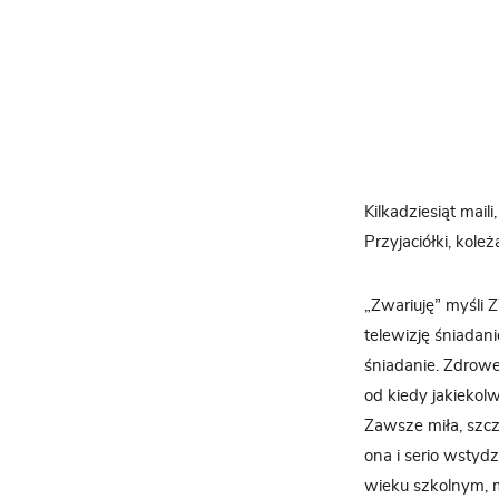
Kilkadziesiąt mai
Przyjaciółki, kole
„Zwariuję” myśli 
telewizję śniadan
śniadanie. Zdrowe 
od kiedy jakiekolw
Zawsze miła, szcz
ona i serio wstydz
wieku szkolnym, 