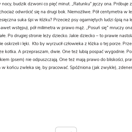
 w nocy, budzik dzwoni co pięć minut. „Ratunku” jęczy ona. Próbuje
 chociaż odwrócić się na drugi bok. Niemożliwe. Pół centymetra w le
esięczna suka śpi w łóżku? Przecież psy ogarniętych ludzi śpią na 
 nawet wstępu), pół milimetra w prawo mąż. „Posuń się” mruczy on
całe. Po drugiej stronie leży dziecko. Jakie dziecko – to prawie nasto
 oskrzeli i lęki.
Kto by wyrzucił człowieka z łóżka o tej porze. Prze
zcze kotka. A przepraszam, dwie. One też lubią pospać wygodnie. P
em (psem) nie odpuszczają. One też mają prawo do bliskości, pr
 w końcu zwleka się, by pracować. Spóźniona (jak zwykle), zden