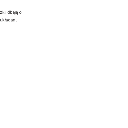
żki, dbają o
układani,