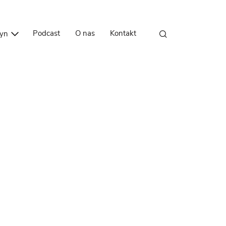
Przejdź do treści
Podcast
O nas
Kontakt
zyn