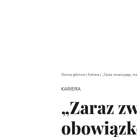
Strona główna
|
Kariera
|
„Zaraz zwariujęęę, 
KARIERA
„Zaraz z
obowiązk