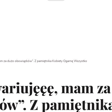
mam za dużo obowiązków”. Z pamiętnika Kobiety Ogarnę Wszystko
wariujęęę, mam za
ów”. Z pamiętnik