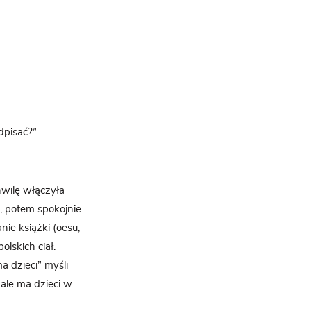
dpisać?”
hwilę włączyła
a, potem spokojnie
nie książki (oesu,
olskich ciał.
a dzieci” myśli
 ale ma dzieci w