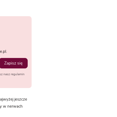
.pl.
Zapisz się
sz nasz regulamin
najwyżej jeszcze
 by w nerwach