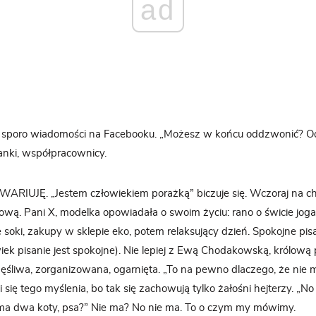
ad
li, sporo wiadomości na Facebooku. „Możesz w końcu oddzwonić? O
żanki, współpracownicy.
ZWARIUJĘ. „Jestem człowiekiem porażką” biczuje się. Wczoraj na c
iową. Pani X, modelka opowiadała o swoim życiu: rano o świcie jog
soki, zakupy w sklepie eko, potem relaksujący dzień. Spokojne pisa
iek pisanie jest spokojne). Nie lepiej z Ewą Chodakowską, królową p
ęśliwa, zorganizowana, ogarnięta. „To na pewno dlaczego, że nie m
i się tego myślenia, bo tak się zachowują tylko żałośni hejterzy. „No
ma dwa koty, psa?” Nie ma? No nie ma. To o czym my mówimy.