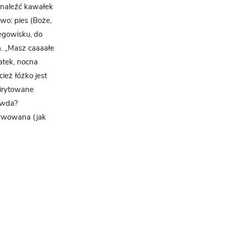
 znaleźć kawałek
wo: pies (Boże,
legowisku, do
a. „Masz caaaałe
latek, nocna
cież łóżko jest
oirytowane
awda?
erwowana (jak