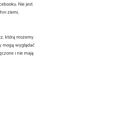
ebooku. Nie jest
hni ziemi,
cz, którą możemy
oły mogą wyglądać
ęczone i nie mają