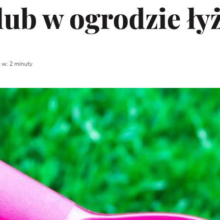
lub w ogrodzie ły
 w: 2 minuty