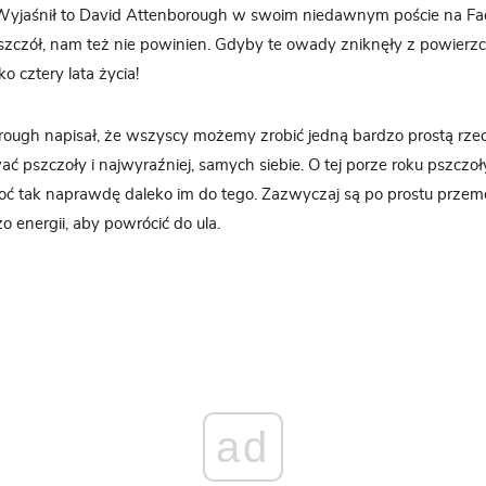
yjaśnił to David Attenborough w swoim niedawnym poście na Fac
szczół, nam też nie powinien. Gdyby te owady zniknęły z powierzc
o cztery lata życia!
rough napisał, że wszyscy możemy zrobić jedną bardzo prostą rze
wać pszczoły i najwyraźniej, samych siebie. O tej porze roku pszcz
hoć tak naprawdę daleko im do tego. Zazwyczaj są po prostu przem
o energii, aby powrócić do ula.
ad