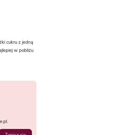
ki cukru z jedną
jlepiej w pobliżu
.pl.