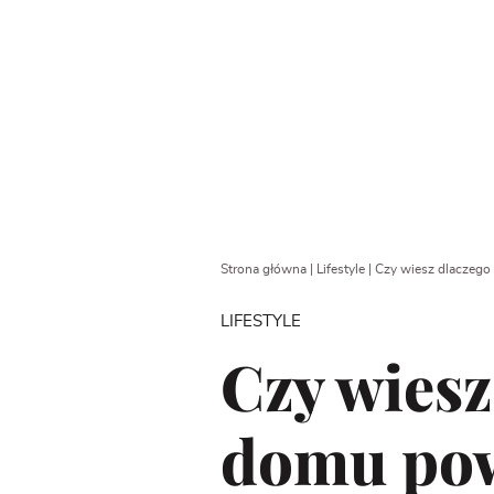
Strona główna
|
Lifestyle
|
Czy wiesz dlaczego 
LIFESTYLE
Czy wiesz
domu pow