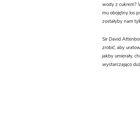
wody z cukrem? W
mu obojętny los p
zostałyby nam tylk
Sir David Attenbo
zrobić, aby urato
jakby umierały, c
wystarczająco duż