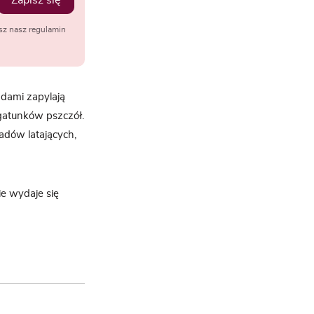
Zapisz się
sz nasz regulamin
adami zapylają
gatunków pszczół.
dów latających,
ie wydaje się