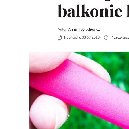
balkonie 
Autor:
Anna Frydrychewicz
Publikacja: 03.07.2018
Przeczytasz