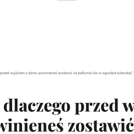
przed wyjściem z domu powinieneś zostawić na balkonie lub w ogrodzie łyżeczkę?
 dlaczego przed w
inieneś zostawić