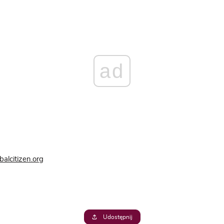
ad
balcitizen.org
Udostępnij