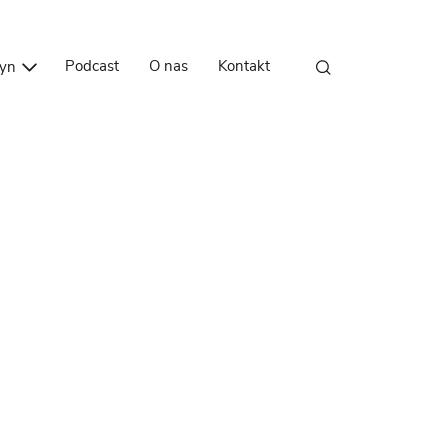
Przejdź do treści
Podcast
O nas
Kontakt
zyn