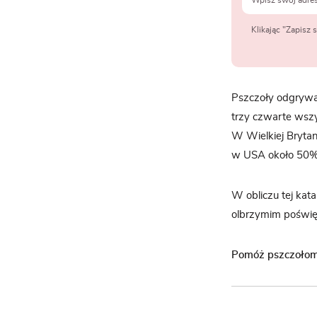
Klikając "Zapisz
Pszczoły odgrywaj
trzy czwarte wszy
W Wielkiej Bryta
w USA około 50%
W obliczu tej kat
olbrzymim poświę
Pomóż pszczołom 