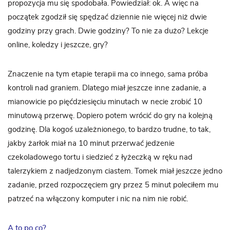
propozycja mu się spodobała. Powiedział: ok. A więc na
początek zgodził się spędzać dziennie nie więcej niż dwie
godziny przy grach. Dwie godziny? To nie za dużo? Lekcje
online, koledzy i jeszcze, gry?
Znaczenie na tym etapie terapii ma co innego, sama próba
kontroli nad graniem. Dlatego miał jeszcze inne zadanie, a
mianowicie po pięćdziesięciu minutach w necie zrobić 10
minutową przerwę. Dopiero potem wrócić do gry na kolejną
godzinę. Dla kogoś uzależnionego, to bardzo trudne, to tak,
jakby żarłok miał na 10 minut przerwać jedzenie
czekoladowego tortu i siedzieć z łyżeczką w ręku nad
talerzykiem z nadjedzonym ciastem. Tomek miał jeszcze jedno
zadanie, przed rozpoczęciem gry przez 5 minut poleciłem mu
patrzeć na włączony komputer i nic na nim nie robić.
A to po co?