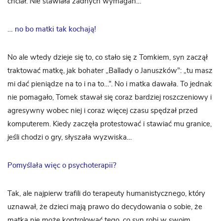
chciał. Nie stawiała żadnych wymagań…
… no bo matki tak kochają!
No ale wtedy dzieje się to, co stało się z Tomkiem, syn zaczął
traktować matkę, jak bohater „Ballady o Januszków”: „tu masz
mi dać pieniądze na to i na to…”. No i matka dawała. To jednak
nie pomagało, Tomek stawał się coraz bardziej roszczeniowy i
agresywny wobec niej i coraz więcej czasu spędzał przed
komputerem. Kiedy zaczęła protestować i stawiać mu granice,
jeśli chodzi o gry, słyszała wyzwiska…
Pomyślała więc o psychoterapii?
Tak, ale najpierw trafili do terapeuty humanistycznego, który
uznawał, że dzieci mają prawo do decydowania o sobie, że
matka nie może kontrolować tego, co syn robi w swoim