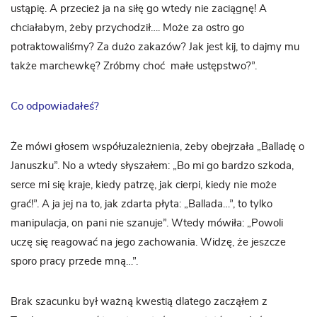
ustąpię. A przecież ja na siłę go wtedy nie zaciągnę! A
chciałabym, żeby przychodził…. Może za ostro go
potraktowaliśmy? Za dużo zakazów? Jak jest kij, to dajmy mu
także marchewkę? Zróbmy choć małe ustępstwo?”.
Co odpowiadałeś?
Że mówi głosem współuzależnienia, żeby obejrzała „Balladę o
Januszku”. No a wtedy słyszałem: „Bo mi go bardzo szkoda,
serce mi się kraje, kiedy patrzę, jak cierpi, kiedy nie może
grać!”. A ja jej na to, jak zdarta płyta: „Ballada…”, to tylko
manipulacja, on pani nie szanuje”. Wtedy mówiła: „Powoli
uczę się reagować na jego zachowania. Widzę, że jeszcze
sporo pracy przede mną…”.
Brak szacunku był ważną kwestią dlatego zacząłem z