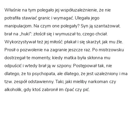
Właśnie na tym polegało jej współuzależnienie, że nie
potrafiła stawiać granic i wymagać. Ulegała jego
manipulacjom. Na czym one polegały? Syn ją szantażował,
brał na „huki”: złościł się i wymuszał to, czego chciał.
Wykorzystywał też jej miłość: płakał i się skarżył, jak mu źle.
Prosił o pozwolenie na zagranie jeszcze raz. Po mistrzowsku
dostrzegał te momenty, kiedy matka była skłonna mu
odpuścić i wtedy brał ją w szpony. Postępował tak, nie
dlatego, że to psychopata, ale dlatego, że jest uzależniony i ma
tzw. zespół odstawienny. Taki, jaki mieliby narkoman czy
alkoholik, gdy ktoś zabronił im ćpać czy pić.