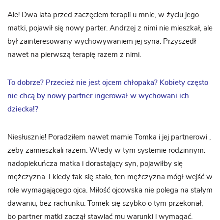
Ale! Dwa lata przed zaczęciem terapii u mnie, w życiu jego
matki, pojawił się nowy parter. Andrzej z nimi nie mieszkał, ale
był zainteresowany wychowywaniem jej syna. Przyszedł
nawet na pierwszą terapię razem z nimi.
To dobrze? Przecież nie jest ojcem chłopaka? Kobiety często
nie chcą by nowy partner ingerował w wychowani ich
dziecka!?
Niesłusznie! Poradziłem nawet mamie Tomka i jej partnerowi ,
żeby zamieszkali razem. Wtedy w tym systemie rodzinnym:
nadopiekuńcza matka i dorastający syn, pojawiłby się
mężczyzna. I kiedy tak się stało, ten mężczyzna mógł wejść w
role wymagającego ojca. Miłość ojcowska nie polega na stałym
dawaniu, bez rachunku. Tomek się szybko o tym przekonał,
bo partner matki zaczął stawiać mu warunki i wymagać.