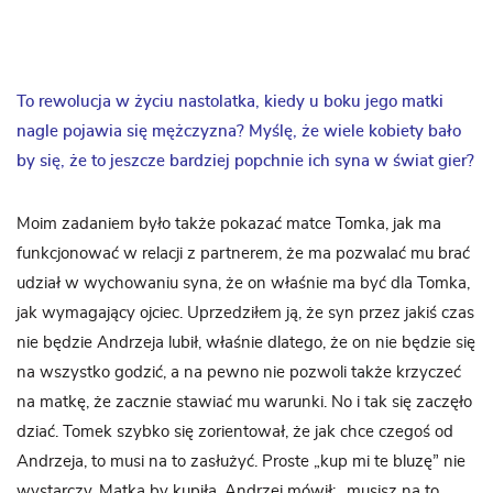
To rewolucja w życiu nastolatka, kiedy u boku jego matki
nagle pojawia się mężczyzna?
Myślę, że wiele kobiety bało
by się, że to jeszcze bardziej popchnie ich syna w świat gier?
Moim zadaniem było także pokazać matce Tomka, jak ma
funkcjonować w relacji z partnerem, że ma pozwalać mu brać
udział w wychowaniu syna, że on właśnie ma być dla Tomka,
jak wymagający ojciec. Uprzedziłem ją, że syn przez jakiś czas
nie będzie Andrzeja lubił, właśnie dlatego, że on nie będzie się
na wszystko godzić, a na pewno nie pozwoli także krzyczeć
na matkę, że zacznie stawiać mu warunki. No i tak się zaczęło
dziać. Tomek szybko się zorientował, że jak chce czegoś od
Andrzeja, to musi na to zasłużyć. Proste „kup mi te bluzę” nie
wystarczy. Matka by kupiła, Andrzej mówił: „musisz na to