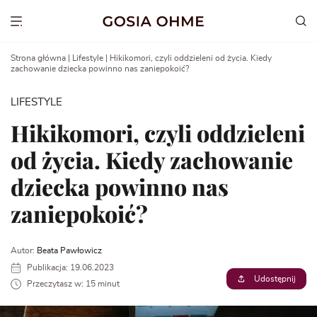
Go
to
Show menu
content
Strona główna
|
Lifestyle
|
Hikikomori, czyli oddzieleni od życia. Kiedy
zachowanie dziecka powinno nas zaniepokoić?
LIFESTYLE
Hikikomori, czyli oddzieleni
od życia. Kiedy zachowanie
dziecka powinno nas
zaniepokoić?
Autor:
Beata Pawłowicz
Publikacja: 19.06.2023
Udostępnij
Przeczytasz w: 15 minut