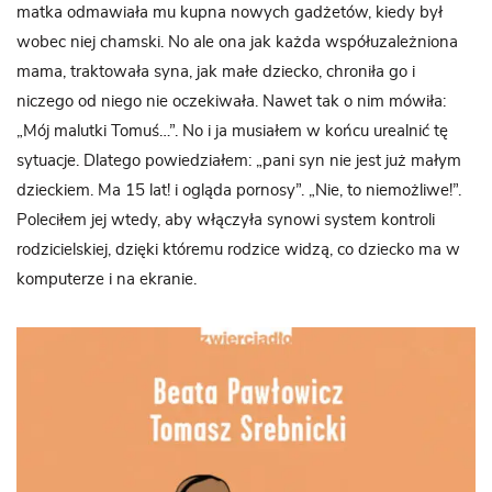
matka odmawiała mu kupna nowych gadżetów, kiedy był
wobec niej chamski. No ale ona jak każda współuzależniona
mama, traktowała syna, jak małe dziecko, chroniła go i
niczego od niego nie oczekiwała. Nawet tak o nim mówiła:
„Mój malutki Tomuś…”. No i ja musiałem w końcu urealnić tę
sytuacje. Dlatego powiedziałem: „pani syn nie jest już małym
dzieckiem. Ma 15 lat! i ogląda pornosy”. „Nie, to niemożliwe!”.
Poleciłem jej wtedy, aby włączyła synowi system kontroli
rodzicielskiej, dzięki któremu rodzice widzą, co dziecko ma w
komputerze i na ekranie.