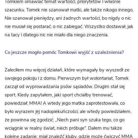
Tomkiem omawiać temat wartości, priorytetów i właśnie
szacunku. Tomek nie szanował matki, ale także nikogo innego,
Nie szanował pieniędzy, ani żadnych wartości, bo nigdy o nic
nie musiał się postarać, o nic zabiegać. Wszystko dostawał, jak
na tacy i dlatego nic nie miało dla niego znaczenia.
Co jeszcze mogło pomóc Tomkowi wyjść z uzależnienia?
Zaleciłem mu więcej działań, które wymagały by wyszedł ze
swojego pokoju i z domu. Pierwszym był wolontariat, Tomek
zaczął od wyprowadzania psów sąsiadów. Drugim stał się
sport. Kiedy zapytałem, jaki sport chciałby trenować,
powiedział: MMA! A wtedy jego matka zaprotestowała, co
było wyrazem jej nadopiekuńczości, ale wtedy powiedziałem,
że powinna się zgodzić: „Niech pani syn szuka tego, co go
wciągnie w realny świat, niech próbuje”. Dałem mu także
kolejne zadanie: miał znaleźć kluby, gdzie może ćwiczyć MMA