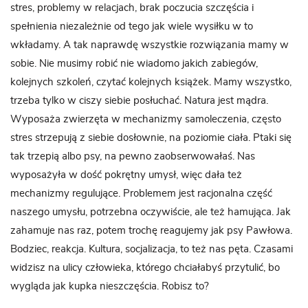
stres, problemy w relacjach, brak poczucia szczęścia i
spełnienia niezależnie od tego jak wiele wysiłku w to
wkładamy. A tak naprawdę wszystkie rozwiązania mamy w
sobie. Nie musimy robić nie wiadomo jakich zabiegów,
kolejnych szkoleń, czytać kolejnych książek. Mamy wszystko,
trzeba tylko w ciszy siebie posłuchać. Natura jest mądra.
Wyposaża zwierzęta w mechanizmy samoleczenia, często
stres strzepują z siebie dosłownie, na poziomie ciała. Ptaki się
tak trzepią albo psy, na pewno zaobserwowałaś. Nas
wyposażyła w dość pokrętny umysł, więc dała też
mechanizmy regulujące. Problemem jest racjonalna część
naszego umysłu, potrzebna oczywiście, ale też hamująca. Jak
zahamuje nas raz, potem trochę reagujemy jak psy Pawłowa.
Bodziec, reakcja. Kultura, socjalizacja, to też nas pęta. Czasami
widzisz na ulicy człowieka, którego chciałabyś przytulić, bo
wygląda jak kupka nieszczęścia. Robisz to?