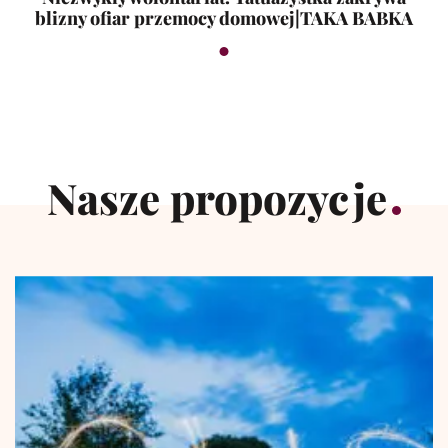
blizny ofiar przemocy domowej|TAKA BABKA
Nasze propozycje