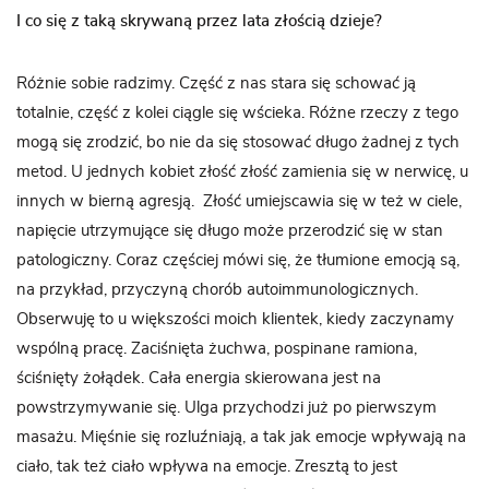
I co się z taką skrywaną przez lata złością dzieje?
Różnie sobie radzimy. Część z nas stara się schować ją
totalnie, część z kolei ciągle się wścieka. Różne rzeczy z tego
mogą się zrodzić, bo nie da się stosować długo żadnej z tych
metod. U jednych kobiet złość złość zamienia się w nerwicę, u
innych w bierną agresją. Złość umiejscawia się w też w ciele,
napięcie utrzymujące się długo może przerodzić się w stan
patologiczny. Coraz częściej mówi się, że tłumione emocją są,
na przykład, przyczyną chorób autoimmunologicznych.
Obserwuję to u większości moich klientek, kiedy zaczynamy
wspólną pracę. Zaciśnięta żuchwa, pospinane ramiona,
ściśnięty żołądek. Cała energia skierowana jest na
powstrzymywanie się. Ulga przychodzi już po pierwszym
masażu. Mięśnie się rozluźniają, a tak jak emocje wpływają na
ciało, tak też ciało wpływa na emocje. Zresztą to jest