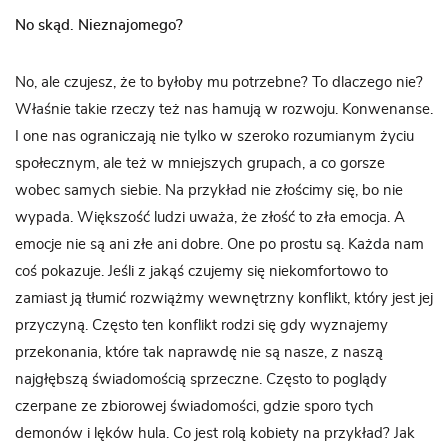
No skąd. Nieznajomego?
No, ale czujesz, że to byłoby mu potrzebne? To dlaczego nie?
Właśnie takie rzeczy też nas hamują w rozwoju. Konwenanse.
I one nas ograniczają nie tylko w szeroko rozumianym życiu
społecznym, ale też w mniejszych grupach, a co gorsze
wobec samych siebie. Na przykład nie złościmy się, bo nie
wypada. Większość ludzi uważa, że złość to zła emocja. A
emocje nie są ani złe ani dobre. One po prostu są. Każda nam
coś pokazuje. Jeśli z jakąś czujemy się niekomfortowo to
zamiast ją tłumić rozwiążmy wewnętrzny konflikt, który jest jej
przyczyną. Często ten konflikt rodzi się gdy wyznajemy
przekonania, które tak naprawdę nie są nasze, z naszą
najgłębszą świadomością sprzeczne. Często to poglądy
czerpane ze zbiorowej świadomości, gdzie sporo tych
demonów i lęków hula. Co jest rolą kobiety na przykład? Jak