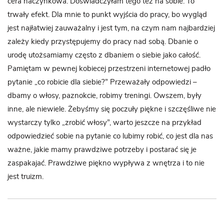
cera naczynkowa. Doświadczyłam tego też na sobie. To
trwały efekt. Dla mnie to punkt wyjścia do pracy, bo wygląd
jest najłatwiej zauważalny i jest tym, na czym nam najbardziej
zależy kiedy przystępujemy do pracy nad sobą. Dbanie o
urodę utożsamiamy często z dbaniem o siebie jako całość.
Pamiętam w pewnej kobiecej przestrzeni internetowej padło
pytanie „co robicie dla siebie?” Przeważały odpowiedzi –
dbamy o włosy, paznokcie, robimy treningi. Owszem, były
inne, ale niewiele. Żebyśmy się poczuły piękne i szczęśliwe nie
wystarczy tylko „zrobić włosy”, warto jeszcze na przykład
odpowiedzieć sobie na pytanie co lubimy robić, co jest dla nas
ważne, jakie mamy prawdziwe potrzeby i postarać się je
zaspakajać. Prawdziwe piękno wypływa z wnętrza i to nie
jest truizm.