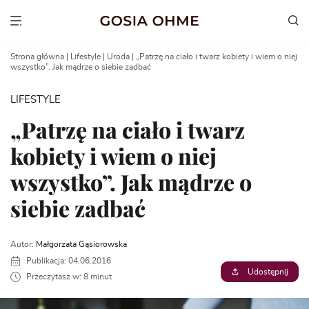
Go
to
Show menu
content
Strona główna
|
Lifestyle
|
Uroda
|
„Patrzę na ciało i twarz kobiety i wiem o niej
wszystko”. Jak mądrze o siebie zadbać
LIFESTYLE
„Patrzę na ciało i twarz
kobiety i wiem o niej
wszystko”. Jak mądrze o
siebie zadbać
Autor:
Małgorzata Gąsiorowska
Publikacja: 04.06.2016
Udostępnij
Przeczytasz w: 8 minut