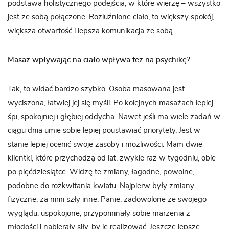
podstawa holistycznego podejścia, w które wierzę – wszystko
jest ze sobą połączone. Rozluźnione ciało, to większy spokój,
większa otwartość i lepsza komunikacja ze sobą.
Masaż wpływając na ciało wpływa też na psychikę?
Tak, to widać bardzo szybko. Osoba masowana jest
wyciszona, łatwiej jej się myśli. Po kolejnych masażach lepiej
śpi, spokojniej i głębiej oddycha. Nawet jeśli ma wiele zadań w
ciągu dnia umie sobie lepiej poustawiać priorytety. Jest w
stanie lepiej ocenić swoje zasoby i możliwości. Mam dwie
klientki, które przychodzą od lat, zwykle raz w tygodniu, obie
po pięćdziesiątce. Widzę te zmiany, łagodne, powolne,
podobne do rozkwitania kwiatu. Najpierw były zmiany
fizyczne, za nimi szły inne. Panie, zadowolone ze swojego
wyglądu, uspokojone, przypominały sobie marzenia z
młodości i nabierały siły, by je realizować. Jeszcze lepsze