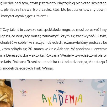
ię kiedyś nad tym, czym jest talent? Najczęściej pierwsze skojarzen
s, pieniądze i sława. Bo przecież ktoś, kto jest utalentowany powi
 korzyści wynikające z talentu.
 Czy talent to zawsze coś spektakularnego, co musi poruszyć inny
j opinii, co wszyscy muszą zauważyć i czym się zachwycać? O tym
o odnaleźć w sobie i w naszych dzieciach, rozmawialiśmy podczas kol
 która odbyła się 20. marca w kinie Atlantic. W spotkaniu uczestnic
Anna Dereszowska – aktorka; Roksana Węgiel – zwyciężczyni pierwsz
e Kids; Roksana Trzasko – modelka i aktorka dziecięca; Anastazja
cji modeli dziecięcych Pink Wings.