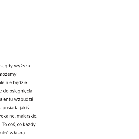
as, gdy wyższa
e możemy
le nie będzie
e do osiągnięcia
talentu wzbudził
 posiada jakiś
wokalne, malarskie.
 To coś, co każdy
 mieć własną