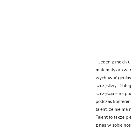
– Jeden z moich 
matematyka kwitni
wychować geniusza
szczęśliwy. Dlate
szczęścia – rozpo
podczas konferenc
talent, że nie ma 
Talent to także p
z nas w sobie nosi