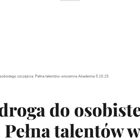
osobistego szczęścia. Pełna talentów wiosenna Akademia 5.10.15.
 droga do osobist
. Pełna talentów 