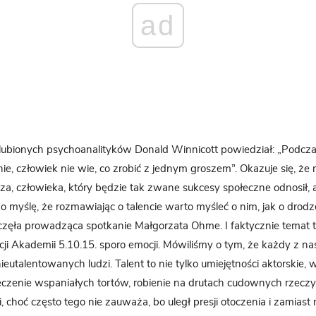
ad
ulubionych psychoanalityków Donald Winnicott powiedział: „Podcz
e, człowiek nie wie, co zrobić z jednym groszem”. Okazuje się, ż
, człowieka, który będzie tak zwane sukcesy społeczne odnosił, a
go myślę, że rozmawiając o talencie warto myśleć o nim, jak o drodz
częła prowadząca spotkanie Małgorzata Ohme. I faktycznie temat 
ji Akademii 5.10.15. sporo emocji. Mówiliśmy o tym, że każdy z nas
nieutalentowanych ludzi. Talent to nie tylko umiejętności aktorskie, 
ieczenie wspaniałych tortów, robienie na drutach cudownych rzeczy.
, choć często tego nie zauważa, bo uległ presji otoczenia i zamiast