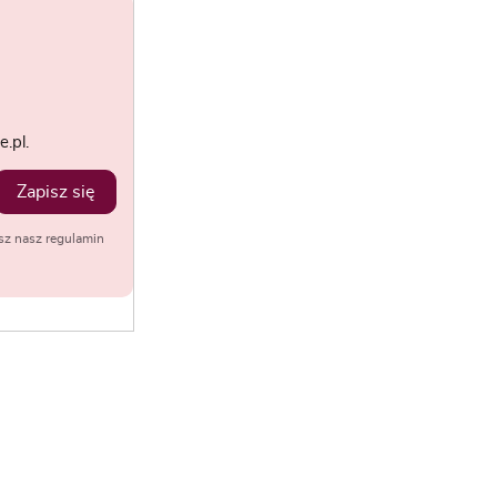
.pl.
Zapisz się
sz nasz regulamin