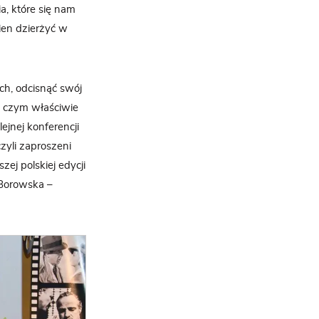
ia, które się nam
nien dzierżyć w
ch, odcisnąć swój
, czym właściwie
ejnej konferencji
zyli zaproszeni
ej polskiej edycji
 Borowska –