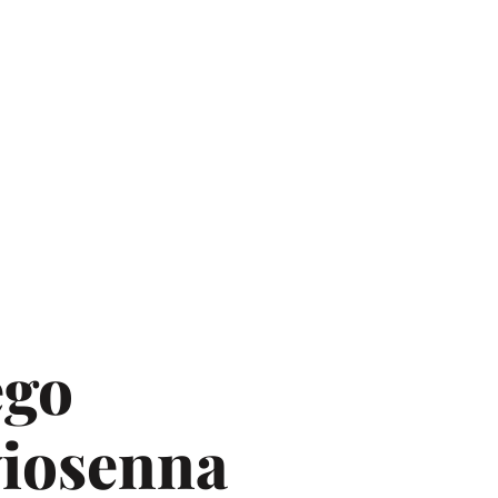
ego
wiosenna