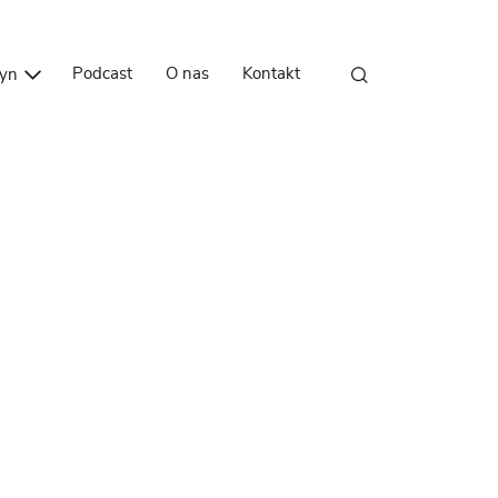
Przejdź do treści
Podcast
O nas
Kontakt
zyn