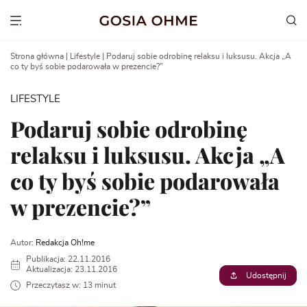
Go
to
Show menu
content
Strona główna
|
Lifestyle
|
Podaruj sobie odrobinę relaksu i luksusu. Akcja „A
co ty byś sobie podarowała w prezencie?”
LIFESTYLE
Podaruj sobie odrobinę
relaksu i luksusu. Akcja „A
co ty byś sobie podarowała
w prezencie?”
Autor:
Redakcja Oh!me
Publikacja: 22.11.2016
Aktualizacja: 23.11.2016
Udostępnij
Przeczytasz w: 13 minut