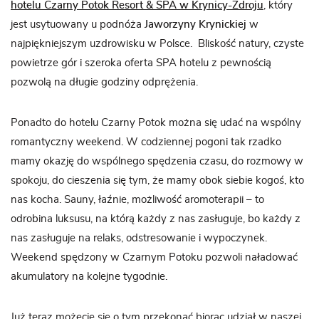
hotelu Czarny Potok Resort & SPA w Krynicy-Zdroju
, który
jest usytuowany u podnóża
Jaworzyny Krynickiej
w
najpiękniejszym uzdrowisku w Polsce. Bliskość natury, czyste
powietrze gór i szeroka oferta SPA hotelu z pewnością
pozwolą na długie godziny odprężenia.
Ponadto do hotelu Czarny Potok można się udać na wspólny
romantyczny weekend. W codziennej pogoni tak rzadko
mamy okazję do wspólnego spędzenia czasu, do rozmowy w
spokoju, do cieszenia się tym, że mamy obok siebie kogoś, kto
nas kocha. Sauny, łaźnie, możliwość aromoterapii – to
odrobina luksusu, na którą każdy z nas zasługuje, bo każdy z
nas zasługuje na relaks, odstresowanie i wypoczynek.
Weekend spędzony w Czarnym Potoku pozwoli naładować
akumulatory na kolejne tygodnie.
Już teraz możecie się o tym przekonać biorąc udział w naszej