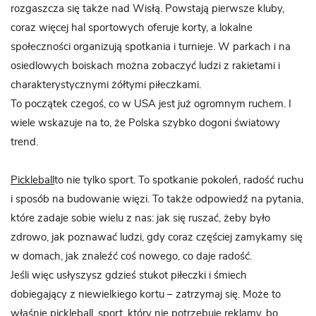
rozgaszcza się także nad Wisłą. Powstają pierwsze kluby,
coraz więcej hal sportowych oferuje korty, a lokalne
społeczności organizują spotkania i turnieje. W parkach i na
osiedlowych boiskach można zobaczyć ludzi z rakietami i
charakterystycznymi żółtymi piłeczkami.
To początek czegoś, co w USA jest już ogromnym ruchem. I
wiele wskazuje na to, że Polska szybko dogoni światowy
trend.
Pickleball
to nie tylko sport. To spotkanie pokoleń, radość ruchu
i sposób na budowanie więzi. To także odpowiedź na pytania,
które zadaje sobie wielu z nas: jak się ruszać, żeby było
zdrowo, jak poznawać ludzi, gdy coraz częściej zamykamy się
w domach, jak znaleźć coś nowego, co daje radość.
Jeśli więc usłyszysz gdzieś stukot piłeczki i śmiech
dobiegający z niewielkiego kortu – zatrzymaj się. Może to
właśnie pickleball, sport, który nie potrzebuje reklamy, bo