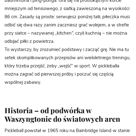
badmintona i ping-ponga. Gra się na prostokątnym korcie
mniejszym od tenisowego, z siatką zawieszoną na wysokości
86 cm. Zasady są proste: serwujesz poniżej talii, piłeczka musi
odbić się dwa razy zanim zaczniesz grać wolejem, a w strefie
przy siatce – nazywanej „kitchen”, czyli kuchnią – nie można
odbijać piłki z powietrza.
To wystarczy, by zrozumieć podstawy i zacząć grę. Nie ma tu
setek skomplikowanych przepisów ani wieloletniego treningu,
który trzeba przejść, żeby „wejść” w sport. W pickleballa
można zagrać od pierwszej próby i poczuć się częścią
wspólnej zabawy.
Historia – od podwórka w
Waszyngtonie do światowych aren
Pickleball powstał w 1965 roku na Bainbridge Island w stanie