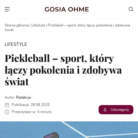
Go
to
Show menu
content
Strona główna
|
Lifestyle
|
Pickleball – sport, który łączy pokolenia i zdobywa
świat
LIFESTYLE
Pickleball – sport, który
łączy pokolenia i zdobywa
świat
Autor:
Redakcja
Publikacja: 28.08.2025
Udostępnij
Przeczytasz w: 4 minuty