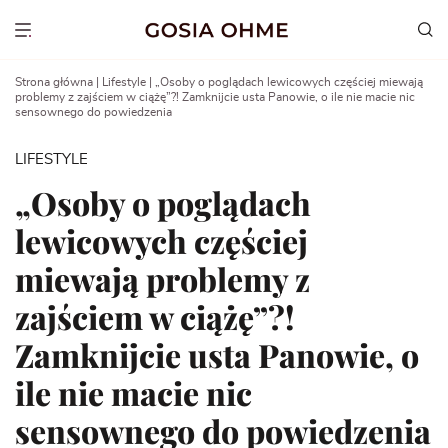
Go
to
Show menu
content
Strona główna
|
Lifestyle
|
„Osoby o poglądach lewicowych częściej miewają
problemy z zajściem w ciążę”?! Zamknijcie usta Panowie, o ile nie macie nic
sensownego do powiedzenia
LIFESTYLE
„Osoby o poglądach
lewicowych częściej
miewają problemy z
zajściem w ciążę”?!
Zamknijcie usta Panowie, o
ile nie macie nic
sensownego do powiedzenia