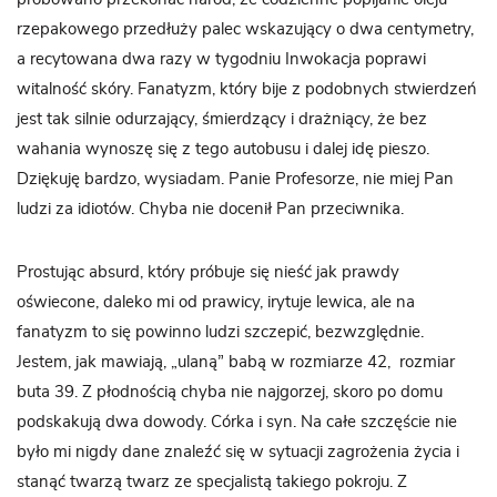
rzepakowego przedłuży palec wskazujący o dwa centymetry,
a recytowana dwa razy w tygodniu Inwokacja poprawi
witalność skóry. Fanatyzm, który bije z podobnych stwierdzeń
jest tak silnie odurzający, śmierdzący i drażniący, że bez
wahania wynoszę się z tego autobusu i dalej idę pieszo.
Dziękuję bardzo, wysiadam. Panie Profesorze, nie miej Pan
ludzi za idiotów. Chyba nie docenił Pan przeciwnika.
Prostując absurd, który próbuje się nieść jak prawdy
oświecone, daleko mi od prawicy, irytuje lewica, ale na
fanatyzm to się powinno ludzi szczepić, bezwzględnie.
Jestem, jak mawiają, „ulaną” babą w rozmiarze 42, rozmiar
buta 39. Z płodnością chyba nie najgorzej, skoro po domu
podskakują dwa dowody. Córka i syn. Na całe szczęście nie
było mi nigdy dane znaleźć się w sytuacji zagrożenia życia i
stanąć twarzą twarz ze specjalistą takiego pokroju. Z