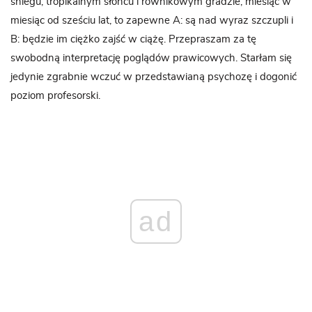
śniegu, tropikalnym słońcu i równikowym gradzie, miesiąc w
miesiąc od sześciu lat, to zapewne A: są nad wyraz szczupli i
B: będzie im ciężko zajść w ciążę. Przepraszam za tę
swobodną interpretację poglądów prawicowych. Starłam się
jedynie zgrabnie wczuć w przedstawianą psychozę i dogonić
poziom profesorski.
ad