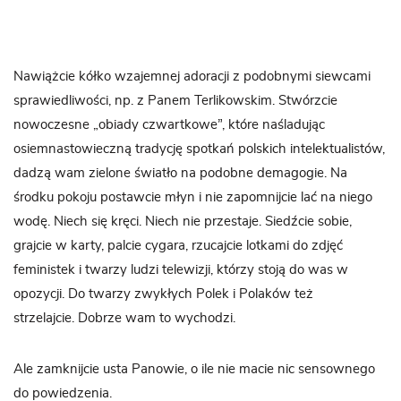
Nawiążcie kółko wzajemnej adoracji z podobnymi siewcami
sprawiedliwości, np. z Panem Terlikowskim. Stwórzcie
nowoczesne „obiady czwartkowe”, które naśladując
osiemnastowieczną tradycję spotkań polskich intelektualistów,
dadzą wam zielone światło na podobne demagogie. Na
środku pokoju postawcie młyn i nie zapomnijcie lać na niego
wodę. Niech się kręci. Niech nie przestaje. Siedźcie sobie,
grajcie w karty, palcie cygara, rzucajcie lotkami do zdjęć
feministek i twarzy ludzi telewizji, którzy stoją do was w
opozycji. Do twarzy zwykłych Polek i Polaków też
strzelajcie. Dobrze wam to wychodzi.
Ale zamknijcie usta Panowie, o ile nie macie nic sensownego
do powiedzenia.