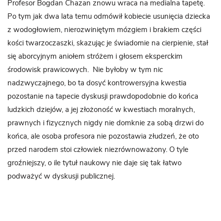
Profesor Bogdan Chazan znowu wraca na medialna tapetę.
Po tym jak dwa lata temu odmówił kobiecie usunięcia dziecka
z wodogłowiem, nierozwiniętym mózgiem i brakiem części
kości twarzoczaszki, skazując je świadomie na cierpienie, stał
się aborcyjnym aniołem stróżem i głosem eksperckim
środowisk prawicowych. Nie byłoby w tym nic
nadzwyczajnego, bo ta dosyć kontrowersyjna kwestia
pozostanie na tapecie dyskusji prawdopodobnie do końca
ludzkich dziejów, a jej złożoność w kwestiach moralnych,
prawnych i fizycznych nigdy nie domknie za sobą drzwi do
końca, ale osoba profesora nie pozostawia złudzeń, że oto
przed narodem stoi człowiek niezrównoważony. O tyle
groźniejszy, o ile tytuł naukowy nie daje się tak łatwo
podważyć w dyskusji publicznej.