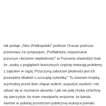
Jak podaje „Głos Wielkopolski” profesor Chazan podczas
przemowy na sympozjum „Profilaktyka, rozpoznanie
przyczyn i leczenie niepłodności” w Poznaniu stwierdzić miał,
że „osoby o poglądach lewicowych częściej miewają problemy
z zajściem w ciążę. Przyczyną zaburzeń płodności jest ich
przesadna dbałość o szczupłą sylwetkę.” Tu stawiam kropkę,
wychodzę przed dom złapać wdech, wypuścić wydech i nie
udusić się w rozmiarze absurdu. I jak nie palę chyba sztachnę
się siarczyście, bo mam nieodparte wrażenie, że banda
świrów w polskiej przestrzeni publicznej wykręca pomału