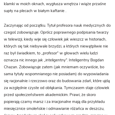
klamki w moich oknach, wygłusza wnętrza i wiąże przaśne
supły na plecach w białym kaftanie .
Zaczynając od początku. Tytuł profesora nauk medycznych do
czegoś zobowiązuje. Oprócz poprawnego podpisania twarzy
w telewizji, kiedy wije się człowiek jak wieszcz w historiach,
których się tak niebywale brzydzi, a których niewątpliwie nie
raz był świadkiem, to „profesor” w głowach wielu ludzi
oznacza nic innego jak „inteligentny”. Inteligentny Bogdan
Chazan. Zobowiązuje zatem (jak mniemam oczywiście, bo
sama tytuły wspomnianego nie posiadam) do wypowiadania
się racjonalnie i rzeczowo oraz do budowania zdań, które ujdą
za względnie czyste od obłąkania. Tymczasem staje czlowiek
przed społeczeństwem akademickim. Prawi, że skoro
popierają czarny marsz i za irracjonalne mają dla przykładu
miesięcznice smoleńskie i odmawianie różańca w deszczu,